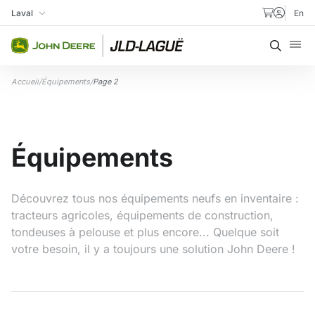
Aller au contenu
Laval
En
Ma succursale
Recher
Accueil
/
Équipements
/
Page 2
Équipements
Découvrez tous nos équipements neufs en inventaire :
tracteurs agricoles, équipements de construction,
tondeuses à pelouse et plus encore... Quelque soit
votre besoin, il y a toujours une solution John Deere !