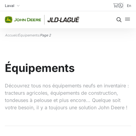
Aller au contenu
Laval
En
Ma succursale
Recher
Accueil
/
Équipements
/
Page 2
Équipements
Découvrez tous nos équipements neufs en inventaire :
tracteurs agricoles, équipements de construction,
tondeuses à pelouse et plus encore... Quelque soit
votre besoin, il y a toujours une solution John Deere !