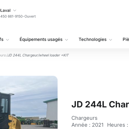
Ma succursale
Laval
450 661-9150
-
Ouvert
fs
Équipements usagés
Technologies
Pi
urs
/
JD 244L Chargeur/wheel loader +KIT
JD 244L Char
Chargeurs
Année : 2021
Heures :