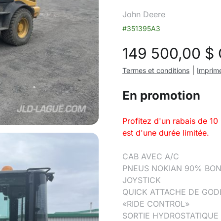
John Deere
#351395A3
149 500,00
$
|
Termes et conditions
Imprime
En promotion
Profitez d'un rabais de 10 
est d'une durée limitée.
CAB AVEC A/C
PNEUS NOKIAN 90% BO
JOYSTICK
QUICK ATTACHE DE GOD
«RIDE CONTROL»
SORTIE HYDROSTATIQUE 