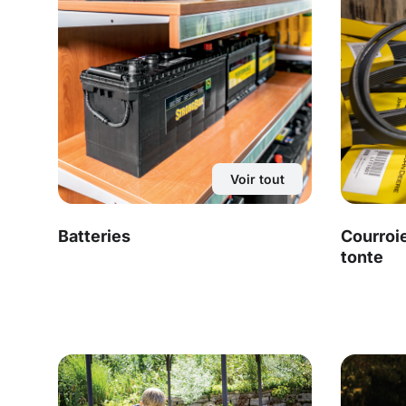
Voir tout
Batteries
Courroi
tonte