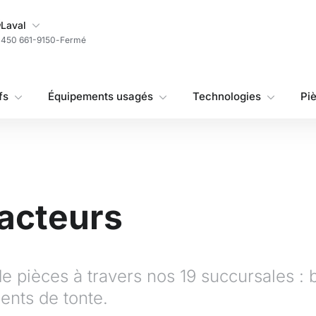
Ma succursale
Laval
450 661-9150
-
Fermé
fs
Équipements usagés
Technologies
Pi
racteurs
pièces à travers nos 19 succursales : batt
nts de tonte.