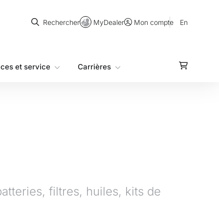
Rechercher
MyDealer
En
Rechercher
Mon compte
èces et service
Carrières
eries, filtres, huiles, kits de