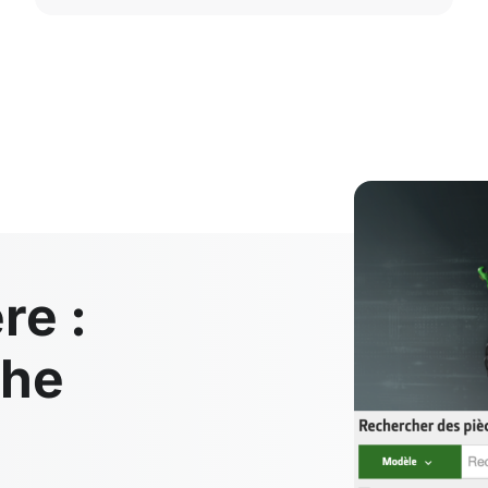
re :
che