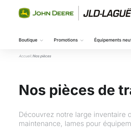
Aller au contenu
Boutique
Promotions
Équipements neu
Accueil
/
Nos pièces
Nos pièces de t
Découvrez notre large inventaire de 
maintenance, lames pour équipeme