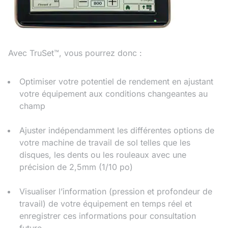
Avec TruSet™, vous pourrez donc :
Optimiser votre potentiel de rendement en ajustant
votre équipement aux conditions changeantes au
champ
Ajuster indépendamment les différentes options de
votre machine de travail de sol telles que les
disques, les dents ou les rouleaux avec une
précision de 2,5mm (1/10 po)
Visualiser l’information (pression et profondeur de
travail) de votre équipement en temps réel et
enregistrer ces informations pour consultation