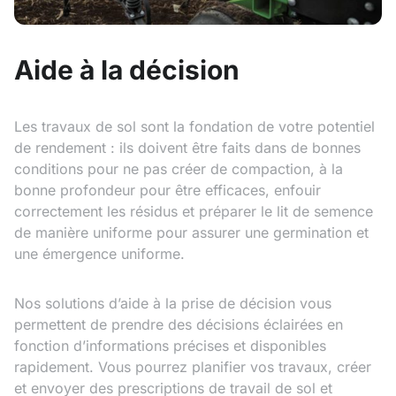
Aide à la décision
Les travaux de sol sont la fondation de votre potentiel
de rendement : ils doivent être faits dans de bonnes
conditions pour ne pas créer de compaction, à la
bonne profondeur pour être efficaces, enfouir
correctement les résidus et préparer le lit de semence
de manière uniforme pour assurer une germination et
une émergence uniforme.
Nos solutions d’aide à la prise de décision vous
permettent de prendre des décisions éclairées en
fonction d’informations précises et disponibles
rapidement. Vous pourrez planifier vos travaux, créer
et envoyer des prescriptions de travail de sol et