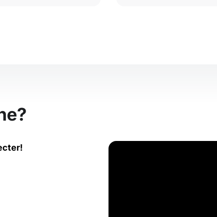
ne?
ecter!