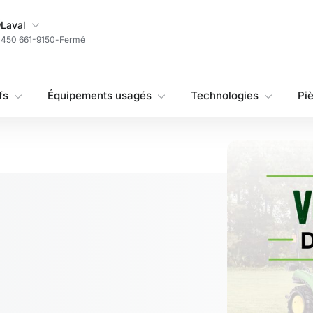
Ma succursale
Laval
450 661-9150
-
Fermé
fs
Équipements usagés
Technologies
Pi