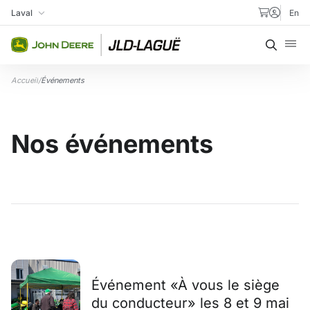
Aller au contenu
Laval
En
Ma succursale
Recher
Accueil
/
Événements
Nos événements
Événement «À vous le siège
du conducteur» les 8 et 9 mai