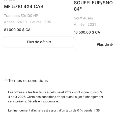
SOUFFLEUR/SN
MF 5710 4X4 CAB
84"
Tracteurs 50/100 HP
Souffleuses
Année : 2020
Heures : 995
Année : 2021
81 000,00
$ CA
16 500,00
$ CA
Plus de détails
Plus de dé
Termes et conditions
Les offres sur les tracteurs à pelouse et ZTrak sont vigueur jusqu’au
4 août 2026. Certaines conditions s’appliquent, sujet à changement
sans préavis. Détails en succursale.
Le financement d’achats est assorti d’un taux de 0 % pendant 36