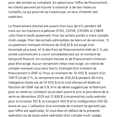
pour des achats au comptant. En optant pour l’offre de financement,
les clients peuvent se trouver à renoncer à de tels rabais ou
incitatifs, ce qui pourrait se traduire par un taux d’intérêt réel
supérieur.
Le financement d’achat est assorti d’un taux de 0% pendant 48
mois sur les tracteurs à pelouse X700, Z370R, Z370RS et Z380R
John Deere neufs seulement. Pour les achats portés à votre compte
multi-usage. Pour des achats admissibles de biens et de services : 1)
un paiement mensuel minimum de 208,33 $ est exigé (voir
l’exemple plus bas); et 2) des frais de financement/crédit de 0 % par
année commencent à courir immédiatement sur le montant de
l’emprunt financé. Un montant d’achat et de financement minimum
peut être exigé. Aucun versement initial n’est exigé. Un relevé de
compte mensuel vous sera fourni. Exemple d’un montant de
financement (« EMF »): Pour un montant de: 10 000 $, assorti d’un
TAP/TCA de 0 %, le versement est de 208,33 $ pendant 48 mois,
l’obligation totale est de 10 000 $ et le coût d’emprunt établi en
fonction de l’EMF est de 0 $. Prix de détail suggéré par le fabricant
pour la vente au comptant du produit ayant le prix le plus élevé de la
série en décembre 2025 est 12 839 $ (comprend les coûts estimés
pour la livraison 150 $, le transport 400 $ et la configuration 200 $),
taxes en sus. L’utilisation d’un exemple de montant ne garantit pas
que l’offre est applicable. Si vous êtes en défaut de la présente
opération ou de toute autre opération d’un compte multi-usage,