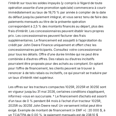
l’intérêt sur tous les soldes impayés (y compris à l’égard de toute
opération assortie d’une promotion spéciale) commencera à courir
immédiatement au taux de 19,75 % par année à compter de la date
du défaut jusqu’au paiement intégral, et vous serez tenu de faire des
paiements mensuels au titre de la présente opération
correspondant à 2,5 % des montants financés au départ, plus des
frais d’intérêt. Les concessionnaires peuvent établir leurs propres
prix. Les concessionnaires peuvent facturer des frais
supplémentaires. Le financement est assujetti à l’approbation du
crédit par John Deere Finance uniquement et offert chez les
concessionnaires participants. Consultez votre concessionnaire
pour tous les détails. Offre d’une durée limitée qui ne peut être
combinée à d’autres offres. Des rabais ou d’autres incitatifs
pourraient être proposés pour des achats au comptant. En optant
pour l’offre de financement, les clients peuvent se trouver à
renoncer à de tels rabais ou incitatifs, ce qui pourrait se traduire par
un taux d’intérêt réel supérieur.
Les offres sur les tracteurs compactes 1025R, 2025R et 3025E sont
en vigueur jusqu’au 31 mai 2026, certaines conditions s’appliquent,
informez-vous en succursale. † Le financement d’achats est assorti
d’un taux de 0 % pendant 84 mois à l’achat d’un tracteur 1025R,
2025R ou 3025E John Deere neuf. Un versement initial peut être
exigé. Exemple de montant de financement (« EMF ») : 20 000 $, à
un TCA/TPA de 0,00 %, le paiement mensuels est de 238,10 $