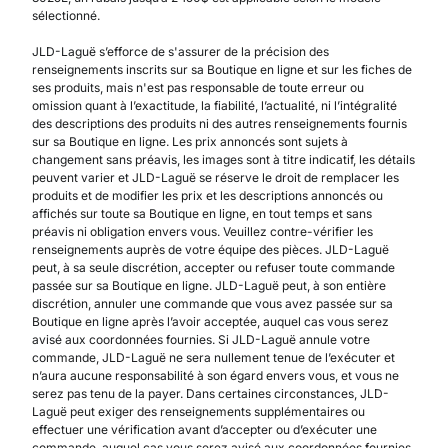
sélectionné.
JLD-Laguë s’efforce de s'assurer de la précision des
renseignements inscrits sur sa Boutique en ligne et sur les fiches de
ses produits, mais n'est pas responsable de toute erreur ou
omission quant à l’exactitude, la fiabilité, l’actualité, ni l’intégralité
des descriptions des produits ni des autres renseignements fournis
sur sa Boutique en ligne. Les prix annoncés sont sujets à
changement sans préavis, les images sont à titre indicatif, les détails
peuvent varier et JLD-Laguë se réserve le droit de remplacer les
produits et de modifier les prix et les descriptions annoncés ou
affichés sur toute sa Boutique en ligne, en tout temps et sans
préavis ni obligation envers vous. Veuillez contre-vérifier les
renseignements auprès de votre équipe des pièces. JLD-Laguë
peut, à sa seule discrétion, accepter ou refuser toute commande
passée sur sa Boutique en ligne. JLD-Laguë peut, à son entière
discrétion, annuler une commande que vous avez passée sur sa
Boutique en ligne après l’avoir acceptée, auquel cas vous serez
avisé aux coordonnées fournies. Si JLD-Laguë annule votre
commande, JLD-Laguë ne sera nullement tenue de l’exécuter et
n’aura aucune responsabilité à son égard envers vous, et vous ne
serez pas tenu de la payer. Dans certaines circonstances, JLD-
Laguë peut exiger des renseignements supplémentaires ou
effectuer une vérification avant d’accepter ou d’exécuter une
commande, auquel cas vous serez avisé aux coordonnées fournies.