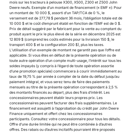
mois sur les tracteurs à pelouse X300, X500, Z300 et Z500 John
Deere neufs. Exemple d’un montant de financement (« EMF »): Pour
un montant de: 10 000 $, assorti d’un TAP/TCA de 0 %, le
versement est de 277,78 $ pendant 36 mois, l’obligation totale est de
10 000 $ et le coût d’emprunt établi en fonction de l’EMF est de 0 $.
Prix de détail suggéré par le fabricant pour la vente au comptant du
produit ayant le prix le plus élevé de la série en décembre 2025 est
12 809 $ (comprend les coûts estimés pour la livraison 150 $, le
transport 400 $ et la configuration 200 $), plus les taxes.
L’utilisation d’un exemple de montant ne garantit pas que l’offre est
applicable. Si vous êtes en défaut de la présente opération ou de
toute autre opération d’un compte multi-usage, l’intérêt sur tous les
soldes impayés (y compris à l’égard de toute opération assortie
d’une promotion spéciale) commencera à courir immédiatement au
taux de 19,75 % par année à compter de la date du défaut jusqu’au
paiement intégral, et vous serez tenu de faire des paiements
mensuels au titre de la présente opération correspondant à 2,5 %
des montants financés au départ, plus des frais d’intérêt. Les
concessionnaires peuvent établir leurs propres prix. Les
concessionnaires peuvent facturer des frais supplémentaires. Le
financement est assujetti à l’approbation du crédit par John Deere
Finance uniquement et offert chez les concessionnaires
participants. Consultez votre concessionnaire pour tous les détails.
Offre d’une durée limitée qui ne peut être combinée à d’autres
offres. Des rabais ou d’autres incitatifs pourraient être proposés