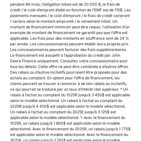
pendant 84 mois, l’obligation totale est de 20 000 $, le frais de
crédit / le coût d’emprunt établi en fonction de l’EMF est de 115$. Les
paiements mensuels / le coût d’emprunt / le frais de crédit varieront
/ variera selon le montant emprunté / le versement initial. Un
montant de financement minimum peut être requis; l’utilisation d’un
exemple de montant de financement ne garantit pas que l’offre est
applicable. Les frais pour des montants en souffrance sont de 24 %
par année. Les concessionnaires peuvent établir leurs propres prix.
Les concessionnaires peuvent facturer des frais supplémentaires.
Le financement est assujetti à l’approbation du crédit par John
Deere Finance uniquement. Consultez votre concessionnaire pour
tous les détails. Cette offre ne peut être combinée à d’autres offres.
Des rabais ou d’autres incitatifs pourraient être proposés pour des
achats au comptant. En optant pour l’offre de financement, les
clients peuvent se trouver à renoncer à de tels rabais ou incitatifs,
ce qui pourrait se traduire par un taux d’intérêt réel supérieur. * Un
rabais à l’achat au comptant du 1025R jusqu’à 3 450$ est applicable
selon le modèle sélectionné. Un rabais à l’achat au comptant du
2025R jusqu’à 4 450$ est applicable selon le modèle sélectionné.
Un rabais à l’achat au comptant du 3025E jusqu’à 3 125$ est
applicable selon le modèle sélectionné. 1. Avec le financement du
1025R, un rabais jusqu’à 1 600$ est applicable selon le modèle
sélectionné. Avec le financement du 2025R, un rabais jusqu’à 1 775$
est applicable selon le modèle sélectionné. Avec le financement du
3025E, un rabais jusqu’à 2 150$ est applicable selon le modèle