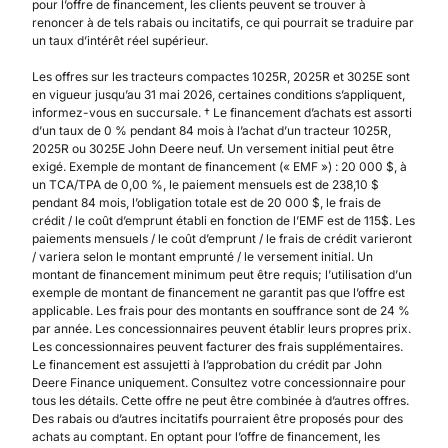
pour l’offre de financement, les clients peuvent se trouver à
renoncer à de tels rabais ou incitatifs, ce qui pourrait se traduire par
un taux d’intérêt réel supérieur.
Les offres sur les tracteurs compactes 1025R, 2025R et 3025E sont
en vigueur jusqu’au 31 mai 2026, certaines conditions s’appliquent,
informez-vous en succursale. † Le financement d’achats est assorti
d’un taux de 0 % pendant 84 mois à l’achat d’un tracteur 1025R,
2025R ou 3025E John Deere neuf. Un versement initial peut être
exigé. Exemple de montant de financement (« EMF ») : 20 000 $, à
un TCA/TPA de 0,00 %, le paiement mensuels est de 238,10 $
pendant 84 mois, l’obligation totale est de 20 000 $, le frais de
crédit / le coût d’emprunt établi en fonction de l’EMF est de 115$. Les
paiements mensuels / le coût d’emprunt / le frais de crédit varieront
/ variera selon le montant emprunté / le versement initial. Un
montant de financement minimum peut être requis; l’utilisation d’un
exemple de montant de financement ne garantit pas que l’offre est
applicable. Les frais pour des montants en souffrance sont de 24 %
par année. Les concessionnaires peuvent établir leurs propres prix.
Les concessionnaires peuvent facturer des frais supplémentaires.
Le financement est assujetti à l’approbation du crédit par John
Deere Finance uniquement. Consultez votre concessionnaire pour
tous les détails. Cette offre ne peut être combinée à d’autres offres.
Des rabais ou d’autres incitatifs pourraient être proposés pour des
achats au comptant. En optant pour l’offre de financement, les