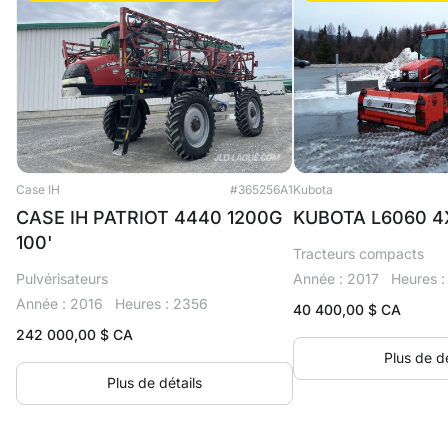
Case IH
#365256A1
Kubota
CASE IH PATRIOT 4440 1200G
KUBOTA L6060 4
100'
Tracteurs compacts
Pulvérisateurs
Année : 2017
Heures :
Année : 2016
Heures : 2356
40 400,00
$ CA
242 000,00
$ CA
Plus de dé
Plus de détails