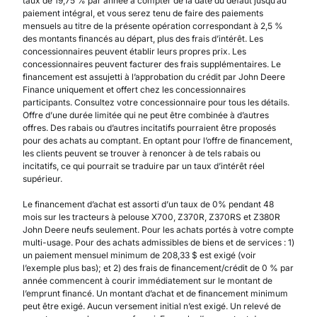
taux de 19,75 % par année à compter de la date du défaut jusqu’au
paiement intégral, et vous serez tenu de faire des paiements
mensuels au titre de la présente opération correspondant à 2,5 %
des montants financés au départ, plus des frais d’intérêt. Les
concessionnaires peuvent établir leurs propres prix. Les
concessionnaires peuvent facturer des frais supplémentaires. Le
financement est assujetti à l’approbation du crédit par John Deere
Finance uniquement et offert chez les concessionnaires
participants. Consultez votre concessionnaire pour tous les détails.
Offre d’une durée limitée qui ne peut être combinée à d’autres
offres. Des rabais ou d’autres incitatifs pourraient être proposés
pour des achats au comptant. En optant pour l’offre de financement,
les clients peuvent se trouver à renoncer à de tels rabais ou
incitatifs, ce qui pourrait se traduire par un taux d’intérêt réel
supérieur.
Le financement d’achat est assorti d’un taux de 0% pendant 48
mois sur les tracteurs à pelouse X700, Z370R, Z370RS et Z380R
John Deere neufs seulement. Pour les achats portés à votre compte
multi-usage. Pour des achats admissibles de biens et de services : 1)
un paiement mensuel minimum de 208,33 $ est exigé (voir
l’exemple plus bas); et 2) des frais de financement/crédit de 0 % par
année commencent à courir immédiatement sur le montant de
l’emprunt financé. Un montant d’achat et de financement minimum
peut être exigé. Aucun versement initial n’est exigé. Un relevé de