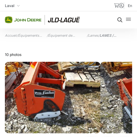
Aller au contenu
Laval
En
Ma succursale
Recher
Accueil
/
Équipements
/
Équipement de
/
Lames
/
LAMES /
usagés
déneigement
SNOWBLADES
10 photos