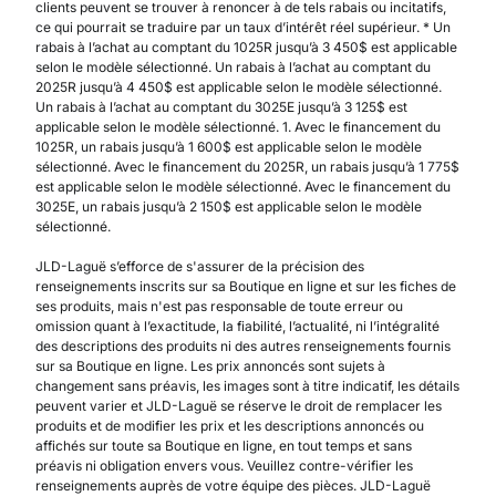
clients peuvent se trouver à renoncer à de tels rabais ou incitatifs,
ce qui pourrait se traduire par un taux d’intérêt réel supérieur. * Un
rabais à l’achat au comptant du 1025R jusqu’à 3 450$ est applicable
selon le modèle sélectionné. Un rabais à l’achat au comptant du
2025R jusqu’à 4 450$ est applicable selon le modèle sélectionné.
Un rabais à l’achat au comptant du 3025E jusqu’à 3 125$ est
applicable selon le modèle sélectionné. 1. Avec le financement du
1025R, un rabais jusqu’à 1 600$ est applicable selon le modèle
sélectionné. Avec le financement du 2025R, un rabais jusqu’à 1 775$
est applicable selon le modèle sélectionné. Avec le financement du
3025E, un rabais jusqu’à 2 150$ est applicable selon le modèle
sélectionné.
JLD-Laguë s’efforce de s'assurer de la précision des
renseignements inscrits sur sa Boutique en ligne et sur les fiches de
ses produits, mais n'est pas responsable de toute erreur ou
omission quant à l’exactitude, la fiabilité, l’actualité, ni l’intégralité
des descriptions des produits ni des autres renseignements fournis
sur sa Boutique en ligne. Les prix annoncés sont sujets à
changement sans préavis, les images sont à titre indicatif, les détails
peuvent varier et JLD-Laguë se réserve le droit de remplacer les
produits et de modifier les prix et les descriptions annoncés ou
affichés sur toute sa Boutique en ligne, en tout temps et sans
préavis ni obligation envers vous. Veuillez contre-vérifier les
renseignements auprès de votre équipe des pièces. JLD-Laguë