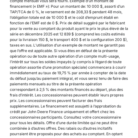
compte mensuel vous sera fourni. Exemple d’un montant de
financement (« EMF »): Pour un montant de: 10 000 $, assorti d’un
TAP/TCA de 0 %, le versement est de 208,33 $ pendant 48 mois,
l’obligation totale est de 10 000 $ et le coût d’emprunt établi en
fonction de l’EMF est de 0 $. Prix de détail suggéré par le fabricant
pour la vente au comptant du produit ayant le prix le plus élevé de la
série en décembre 2025 est 12 839 $ (comprend les coûts estimés
pour la livraison 150 $, le transport 400 $ et la configuration 200 $),
taxes en sus. L’utilisation d’un exemple de montant ne garantit pas
que l’offre est applicable. Si vous êtes en défaut de la présente
opération ou de toute autre opération d’un compte multi-usage,
l’intérêt sur tous les soldes impayés (y compris à l’égard de toute
opération assortie d’une promotion spéciale) commencera à courir
immédiatement au taux de 19,75 % par année à compter de la date
du défaut jusqu’au paiement intégral, et vous serez tenu de faire des
paiements mensuels au titre de la présente opération
correspondant à 2,5 % des montants financés au départ, plus des
frais d’intérêt. Les concessionnaires peuvent établir leurs propres
prix. Les concessionnaires peuvent facturer des frais
supplémentaires. Le financement est assujetti à l’approbation du
crédit par John Deere Finance uniquement et offert chez les
concessionnaires participants. Consultez votre concessionnaire
pour tous les détails. Offre d’une durée limitée qui ne peut être
combinée à d’autres offres. Des rabais ou d’autres incitatifs
pourraient être proposés pour des achats au comptant. En optant