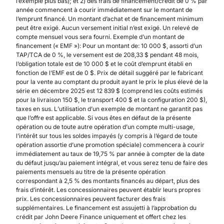
l’exemple plus bas); et 2) des frais de financement/crédit de 0 % par
année commencent à courir immédiatement sur le montant de
l’emprunt financé. Un montant d’achat et de financement minimum
peut être exigé. Aucun versement initial n’est exigé. Un relevé de
compte mensuel vous sera fourni. Exemple d’un montant de
financement (« EMF »): Pour un montant de: 10 000 $, assorti d’un
TAP/TCA de 0 %, le versement est de 208,33 $ pendant 48 mois,
l’obligation totale est de 10 000 $ et le coût d’emprunt établi en
fonction de l’EMF est de 0 $. Prix de détail suggéré par le fabricant
pour la vente au comptant du produit ayant le prix le plus élevé de la
série en décembre 2025 est 12 839 $ (comprend les coûts estimés
pour la livraison 150 $, le transport 400 $ et la configuration 200 $),
taxes en sus. L’utilisation d’un exemple de montant ne garantit pas
que l’offre est applicable. Si vous êtes en défaut de la présente
opération ou de toute autre opération d’un compte multi-usage,
l’intérêt sur tous les soldes impayés (y compris à l’égard de toute
opération assortie d’une promotion spéciale) commencera à courir
immédiatement au taux de 19,75 % par année à compter de la date
du défaut jusqu’au paiement intégral, et vous serez tenu de faire des
paiements mensuels au titre de la présente opération
correspondant à 2,5 % des montants financés au départ, plus des
frais d’intérêt. Les concessionnaires peuvent établir leurs propres
prix. Les concessionnaires peuvent facturer des frais
supplémentaires. Le financement est assujetti à l’approbation du
crédit par John Deere Finance uniquement et offert chez les