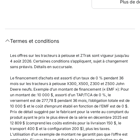
Plus de dé
Termes et conditions
Les offres sur les tracteurs à pelouse et ZTrak sont vigueur jusqu’au
4 août 2026. Certaines conditions s’appliquent, sujet à changement
sans préavis. Détails en succursale.
Le financement d’achats est assorti d’un taux de 0 % pendant 36
mois sur les tracteurs à pelouse X300, X500, Z300 et Z500 John
Deere neufs. Exemple d’un montant de financement (« EMF »): Pour
un montant de: 10 000 $, assorti d’un TAP/TCA de 0 %, le
versement est de 277,78 $ pendant 36 mois, l’obligation totale est de
10 000 $ et le coût d’emprunt établi en fonction de l’EMF est de 0 $.
Prix de détail suggéré par le fabricant pour la vente au comptant du
produit ayant le prix le plus élevé de la série en décembre 2025 est
12 809 $ (comprend les coûts estimés pour la livraison 150 $, le
transport 400 $ et la configuration 200 $), plus les taxes.
L’utilisation d’un exemple de montant ne garantit pas que l’offre est
applicable. Si vous êtes en défaut de la présente opération ou de