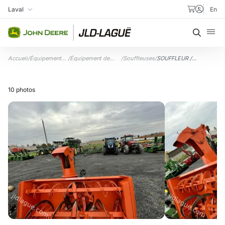
Aller au contenu
Laval
En
Ma succursale
Recher
Accueil
/
Équipements
/
Équipement de
/
Souffleuses
/
SOUFFLEUR /
usagés
déneigement
SNOWBLOWER 92″
10 photos