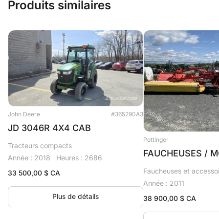
Produits similaires
John Deere
#365290A3
JD 3046R 4X4 CAB
Pottinger
Tracteurs compacts
FAUCHEUSES / M
Année : 2018
Heures : 2686
Faucheuses et accesso
33 500,00
$ CA
Année : 2011
Plus de détails
38 900,00
$ CA