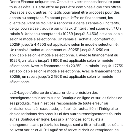
Deere Finance uniquement. Consultez votre concessionnaire pour
tous les détails. Cette offre ne peut être combinée à d’autres offres.
Des rabais ou d’autres incitatifs pourraient être proposés pour des
achats au comptant. En optant pour l’offre de financement, les
clients peuvent se trouver à renoncer à de tels rabais ou incitatifs,
ce qui pourrait se traduire par un taux d’intérêt réel supérieur. * Un
rabais à l’achat au comptant du 1025R jusqu’à 3 450$ est applicable
selon le modèle sélectionné. Un rabais à l’achat au comptant du
2025R jusqu’à 4 450$ est applicable selon le modèle sélectionné.
Un rabais à l’achat au comptant du 3025E jusqu’à 3 125$ est
applicable selon le modèle sélectionné. 1. Avec le financement du
1025R, un rabais jusqu’à 1 600$ est applicable selon le modèle
sélectionné. Avec le financement du 2025R, un rabais jusqu’à 1 775$
est applicable selon le modèle sélectionné. Avec le financement du
3025E, un rabais jusqu’à 2 150$ est applicable selon le modèle
sélectionné.
JLD-Laguë s’efforce de s'assurer de la précision des
renseignements inscrits sur sa Boutique en ligne et sur les fiches de
ses produits, mais n'est pas responsable de toute erreur ou
omission quant à l’exactitude, la fiabilité, l’actualité, ni l’intégralité
des descriptions des produits ni des autres renseignements fournis
sur sa Boutique en ligne. Les prix annoncés sont sujets à
changement sans préavis, les images sont à titre indicatif, les détails
peuvent varier et JLD-Laguë se réserve le droit de remplacer les