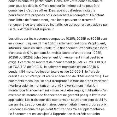
concessionnaires participants. Consultez votre concessionnaire
pour tous les détails. Offre d’une durée limitée qui ne peut être
combinée à d’autres offres. Des rabais ou d’autres incitatifs
pourraient être proposés pour des achats au comptant. En optant
pour l’offre de financement, les clients peuvent se trouver à
renoncer à de tels rabais ou incitatifs, ce qui pourrait se traduire par
un taux d’intérêt réel supérieur.
Les offres sur les tracteurs compactes 1025R, 2025R et 3025E sont
en vigueur jusqu’au 31 mai 2026, certaines conditions s’appliquent,
informez-vous en succursale. † Le financement d’achats est assorti
d’un taux de 0 % pendant 84 mois à l’achat d’un tracteur 1025R,
2025R ou 3025E John Deere neuf. Un versement initial peut être
exigé. Exemple de montant de financement (« EMF ») : 20 000 $, à
un TCA/TPA de 0,00 %, le paiement mensuels est de 238,10 $
pendant 84 mois, l’obligation totale est de 20 000 $, le frais de
crédit / le coût d’emprunt établi en fonction de l’EMF est de 115$. Les
paiements mensuels / le coût d’emprunt / le frais de crédit varieront
/ variera selon le montant emprunté / le versement initial. Un
montant de financement minimum peut être requis; l’utilisation d’un
exemple de montant de financement ne garantit pas que l’offre est
applicable. Les frais pour des montants en souffrance sont de 24 %
par année. Les concessionnaires peuvent établir leurs propres prix.
Les concessionnaires peuvent facturer des frais supplémentaires.
Le financement est assujetti à l’approbation du crédit par John