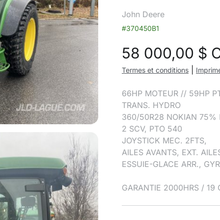
John Deere
#370450B1
58 000,00
$ 
|
Termes et conditions
Imprime
66HP MOTEUR // 59HP P
TRANS. HYDRO
360/50R28 NOKIAN 75% 
2 SCV, PTO 540
JOYSTICK MEC. 2FTS,
AILES AVANTS, EXT. AILE
ESSUIE-GLACE ARR., GY
GARANTIE 2000HRS / 19 