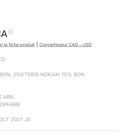
CA
|
r la fiche produit
Convertisseur CAD→USD
TO
BON, 250/75R16 NOKIAN 75% BON
S ARR.
ROPHARE
OCT 2027 JD