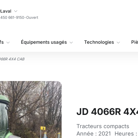
Ma succursale
Laval
450 661-9150
-
Ouvert
fs
Équipements usagés
Technologies
Pi
066R 4X4 CAB
JD 4066R 4X
Tracteurs compacts
Année : 2021
Heures :