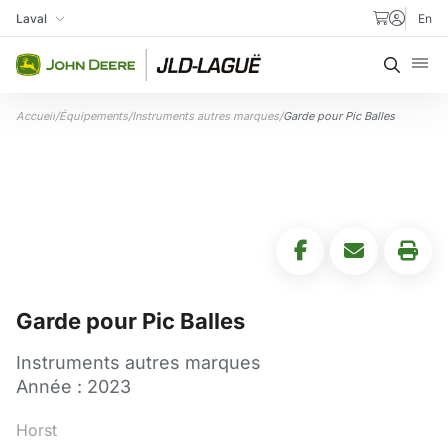
Aller au contenu
Laval
En
Ma succursale
Recher
Accueil
/
Équipements
/
Instruments autres marques
/
Garde pour Pic Balles
Garde pour Pic Balles
Instruments autres marques
Année : 2023
Horst