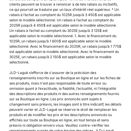
clients peuvent se trouver à renoncer à de tels rabais ou incitatifs,
ce qui pourrait se traduire par un taux d’intérêt réel supérieur. * Un
rabais à l’achat au comptant du 1025R jusqu’à 3 450$ est applicable
selon le modèle sélectionné. Un rabais à l’achat au comptant du
2025R jusqu’à 4 450$ est applicable selon le modèle sélectionné.
Un rabais à l’achat au comptant du 3025E jusqu’à 3 125$ est
applicable selon le modèle sélectionné. 1. Avec le financement du
1025R, un rabais jusqu’à 1 600$ est applicable selon le modèle
sélectionné. Avec le financement du 2025R, un rabais jusqu’à 1 775$
est applicable selon le modèle sélectionné. Avec le financement du
3025E, un rabais jusqu’à 2 150$ est applicable selon le modèle
sélectionné.
JLD-Laguë s’efforce de s'assurer de la précision des
renseignements inscrits sur sa Boutique en ligne et sur les fiches de
ses produits, mais n'est pas responsable de toute erreur ou
omission quant à l’exactitude, la fiabilité, l’actualité, ni l’intégralité
des descriptions des produits ni des autres renseignements fournis
sur sa Boutique en ligne. Les prix annoncés sont sujets à
changement sans préavis, les images sont à titre indicatif, les détails
peuvent varier et JLD-Laguë se réserve le droit de remplacer les
produits et de modifier les prix et les descriptions annoncés ou
affichés sur toute sa Boutique en ligne, en tout temps et sans
préavis ni obligation envers vous. Veuillez contre-vérifier les
renseignements auprès de votre équipe des pièces. JLD-Laguë