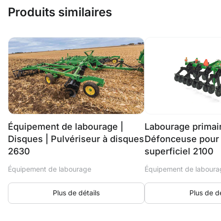
Produits similaires
Équipement de labourage |
Labourage primair
Disques | Pulvériseur à disques
Défonceuse pour t
2630
superficiel 2100
Équipement de labourage
Équipement de laboura
Plus de détails
Plus de dé