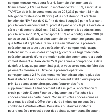
compte mensuel vous sera fourni. Exemple d’un montant de
financement (« EMF »): Pour un montant de: 10 000 $, assorti d’un
TAP/TCA de 0 %, le versement est de 208,33 $ pendant 48 mois,
l’obligation totale est de 10 000 $ et le coût d’emprunt établi en
fonction de l’EMF est de 0 $. Prix de détail suggéré par le fabricant
pour la vente au comptant du produit ayant le prix le plus élevé de la
série en décembre 2025 est 12 839 $ (comprend les coûts estimés
pour la livraison 150 $, le transport 400 $ et la configuration 200 $),
taxes en sus. L’utilisation d’un exemple de montant ne garantit pas
que l’offre est applicable. Si vous êtes en défaut de la présente
opération ou de toute autre opération d’un compte multi-usage,
l’intérêt sur tous les soldes impayés (y compris à l’égard de toute
opération assortie d’une promotion spéciale) commencera à courir
immédiatement au taux de 19,75 % par année à compter de la date
du défaut jusqu’au paiement intégral, et vous serez tenu de faire des
paiements mensuels au titre de la présente opération
correspondant à 2,5 % des montants financés au départ, plus des
frais d’intérêt. Les concessionnaires peuvent établir leurs propres
prix. Les concessionnaires peuvent facturer des frais
supplémentaires. Le financement est assujetti à l’approbation du
crédit par John Deere Finance uniquement et offert chez les
concessionnaires participants. Consultez votre concessionnaire
pour tous les détails. Offre d’une durée limitée qui ne peut être
combinée à d’autres offres. Des rabais ou d’autres incitatifs
pourraient être proposés pour des achats au comptant. En optant