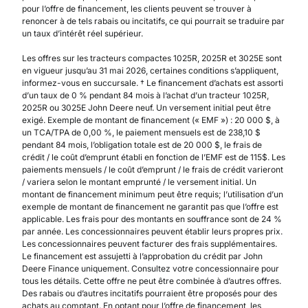
pour l’offre de financement, les clients peuvent se trouver à
renoncer à de tels rabais ou incitatifs, ce qui pourrait se traduire par
un taux d’intérêt réel supérieur.
Les offres sur les tracteurs compactes 1025R, 2025R et 3025E sont
en vigueur jusqu’au 31 mai 2026, certaines conditions s’appliquent,
informez-vous en succursale. † Le financement d’achats est assorti
d’un taux de 0 % pendant 84 mois à l’achat d’un tracteur 1025R,
2025R ou 3025E John Deere neuf. Un versement initial peut être
exigé. Exemple de montant de financement (« EMF ») : 20 000 $, à
un TCA/TPA de 0,00 %, le paiement mensuels est de 238,10 $
pendant 84 mois, l’obligation totale est de 20 000 $, le frais de
crédit / le coût d’emprunt établi en fonction de l’EMF est de 115$. Les
paiements mensuels / le coût d’emprunt / le frais de crédit varieront
/ variera selon le montant emprunté / le versement initial. Un
montant de financement minimum peut être requis; l’utilisation d’un
exemple de montant de financement ne garantit pas que l’offre est
applicable. Les frais pour des montants en souffrance sont de 24 %
par année. Les concessionnaires peuvent établir leurs propres prix.
Les concessionnaires peuvent facturer des frais supplémentaires.
Le financement est assujetti à l’approbation du crédit par John
Deere Finance uniquement. Consultez votre concessionnaire pour
tous les détails. Cette offre ne peut être combinée à d’autres offres.
Des rabais ou d’autres incitatifs pourraient être proposés pour des
achats au comptant. En optant pour l’offre de financement, les