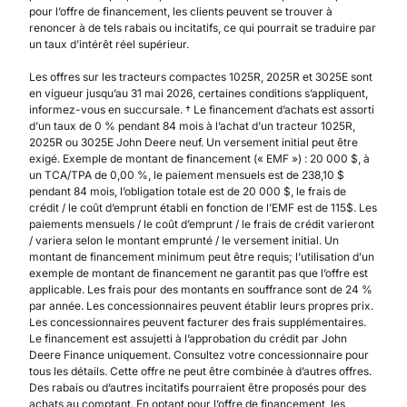
pour l’offre de financement, les clients peuvent se trouver à
renoncer à de tels rabais ou incitatifs, ce qui pourrait se traduire par
un taux d’intérêt réel supérieur.
Les offres sur les tracteurs compactes 1025R, 2025R et 3025E sont
en vigueur jusqu’au 31 mai 2026, certaines conditions s’appliquent,
informez-vous en succursale. † Le financement d’achats est assorti
d’un taux de 0 % pendant 84 mois à l’achat d’un tracteur 1025R,
2025R ou 3025E John Deere neuf. Un versement initial peut être
exigé. Exemple de montant de financement (« EMF ») : 20 000 $, à
un TCA/TPA de 0,00 %, le paiement mensuels est de 238,10 $
pendant 84 mois, l’obligation totale est de 20 000 $, le frais de
crédit / le coût d’emprunt établi en fonction de l’EMF est de 115$. Les
paiements mensuels / le coût d’emprunt / le frais de crédit varieront
/ variera selon le montant emprunté / le versement initial. Un
montant de financement minimum peut être requis; l’utilisation d’un
exemple de montant de financement ne garantit pas que l’offre est
applicable. Les frais pour des montants en souffrance sont de 24 %
par année. Les concessionnaires peuvent établir leurs propres prix.
Les concessionnaires peuvent facturer des frais supplémentaires.
Le financement est assujetti à l’approbation du crédit par John
Deere Finance uniquement. Consultez votre concessionnaire pour
tous les détails. Cette offre ne peut être combinée à d’autres offres.
Des rabais ou d’autres incitatifs pourraient être proposés pour des
achats au comptant. En optant pour l’offre de financement, les