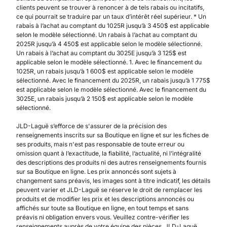
clients peuvent se trouver à renoncer à de tels rabais ou incitatifs,
ce qui pourrait se traduire par un taux d’intérêt réel supérieur. * Un
rabais à l’achat au comptant du 1025R jusqu’à 3 450$ est applicable
selon le modèle sélectionné. Un rabais à l’achat au comptant du
2025R jusqu’à 4 450$ est applicable selon le modèle sélectionné.
Un rabais à l’achat au comptant du 3025E jusqu’à 3 125$ est
applicable selon le modèle sélectionné. 1. Avec le financement du
1025R, un rabais jusqu’à 1 600$ est applicable selon le modèle
sélectionné. Avec le financement du 2025R, un rabais jusqu’à 1 775$
est applicable selon le modèle sélectionné. Avec le financement du
3025E, un rabais jusqu’à 2 150$ est applicable selon le modèle
sélectionné.
JLD-Laguë s’efforce de s'assurer de la précision des
renseignements inscrits sur sa Boutique en ligne et sur les fiches de
ses produits, mais n'est pas responsable de toute erreur ou
omission quant à l’exactitude, la fiabilité, l’actualité, ni l’intégralité
des descriptions des produits ni des autres renseignements fournis
sur sa Boutique en ligne. Les prix annoncés sont sujets à
changement sans préavis, les images sont à titre indicatif, les détails
peuvent varier et JLD-Laguë se réserve le droit de remplacer les
produits et de modifier les prix et les descriptions annoncés ou
affichés sur toute sa Boutique en ligne, en tout temps et sans
préavis ni obligation envers vous. Veuillez contre-vérifier les
renseignements auprès de votre équipe des pièces. JLD-Laguë