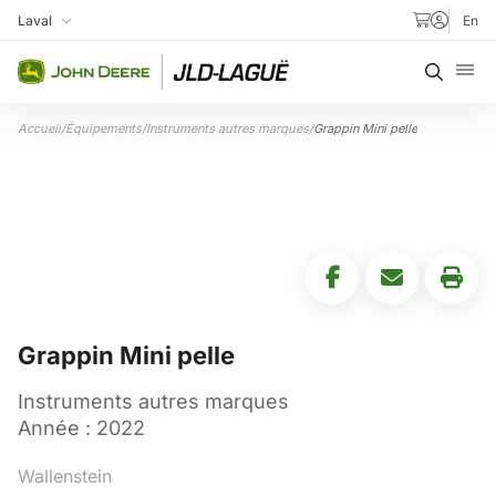
Aller au contenu
Laval
En
Ma succursale
Recher
Accueil
/
Équipements
/
Instruments autres marques
/
Grappin Mini pelle
Grappin Mini pelle
Instruments autres marques
Année : 2022
Wallenstein