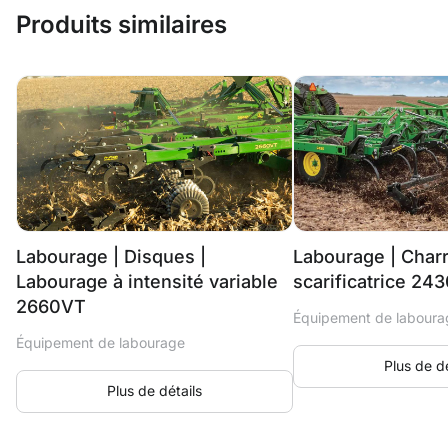
Produits similaires
Labourage | Disques |
Labourage | Char
Labourage à intensité variable
scarificatrice 24
2660VT
Équipement de laboura
Équipement de labourage
Plus de dé
Plus de détails