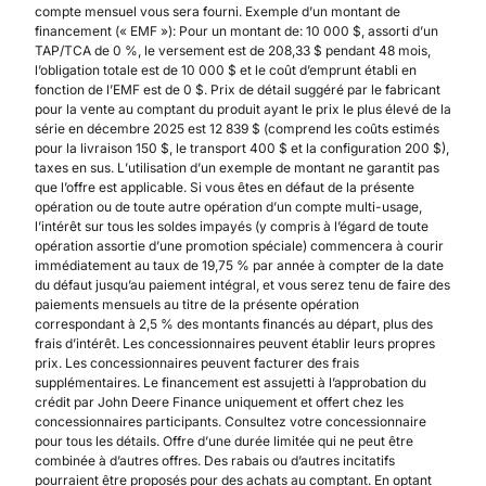
compte mensuel vous sera fourni. Exemple d’un montant de
financement (« EMF »): Pour un montant de: 10 000 $, assorti d’un
TAP/TCA de 0 %, le versement est de 208,33 $ pendant 48 mois,
l’obligation totale est de 10 000 $ et le coût d’emprunt établi en
fonction de l’EMF est de 0 $. Prix de détail suggéré par le fabricant
pour la vente au comptant du produit ayant le prix le plus élevé de la
série en décembre 2025 est 12 839 $ (comprend les coûts estimés
pour la livraison 150 $, le transport 400 $ et la configuration 200 $),
taxes en sus. L’utilisation d’un exemple de montant ne garantit pas
que l’offre est applicable. Si vous êtes en défaut de la présente
opération ou de toute autre opération d’un compte multi-usage,
l’intérêt sur tous les soldes impayés (y compris à l’égard de toute
opération assortie d’une promotion spéciale) commencera à courir
immédiatement au taux de 19,75 % par année à compter de la date
du défaut jusqu’au paiement intégral, et vous serez tenu de faire des
paiements mensuels au titre de la présente opération
correspondant à 2,5 % des montants financés au départ, plus des
frais d’intérêt. Les concessionnaires peuvent établir leurs propres
prix. Les concessionnaires peuvent facturer des frais
supplémentaires. Le financement est assujetti à l’approbation du
crédit par John Deere Finance uniquement et offert chez les
concessionnaires participants. Consultez votre concessionnaire
pour tous les détails. Offre d’une durée limitée qui ne peut être
combinée à d’autres offres. Des rabais ou d’autres incitatifs
pourraient être proposés pour des achats au comptant. En optant