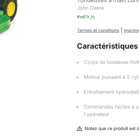
Tondeuses à main com
John Deere
#w61r_tc
|
Termes et conditions
Imprime
Caractéristiques
Corps de tondeuse flot
Moteur puissant à 2 cy
Entraînement hydrostat
Commandes faciles à uti
l'opérateur
Notez que ce produit est 