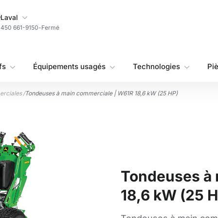
Ma succursale
Laval
450 661-9150
-
Fermé
fs
Équipements usagés
Technologies
Pi
erciales
/
Tondeuses à main commerciale | W61R 18,6 kW (25 HP)
Tondeuses à 
18,6 kW (25 H