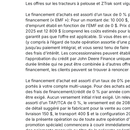
Les offres sur les tracteurs à pelouse et ZTrak sont vi
Le financement d’achats est assorti d’un taux de 0 %
financement (« EMF »): Pour un montant de: 10 000 $, a
d’emprunt établi en fonction de l’EMF est de 0 $. Prix 
2025 est 12 809 $ (comprend les coûts estimés pour la l
garantit pas que l’offre est applicable. Si vous êtes e
(y compris à l’égard de toute opération assortie d’un
jusqu’au paiement intégral, et vous serez tenu de fair
des frais d’intérêt. Les concessionnaires peuvent établ
l’approbation du crédit par John Deere Finance uniqueme
durée limitée qui ne peut être combinée à d’autres offr
financement, les clients peuvent se trouver à renoncer à 
Le financement d’achat est assorti d’un taux de 0% p
portés à votre compte multi-usage. Pour des achats adm
des frais de financement/crédit de 0 % par année com
être exigé. Aucun versement initial n’est exigé. Un r
assorti d’un TAP/TCA de 0 %, le versement est de 208,3
de détail suggéré par le fabricant pour la vente au co
livraison 150 $, le transport 400 $ et la configuration 
de la présente opération ou de toute autre opération d’
promotion spéciale) commencera à courir immédiatement