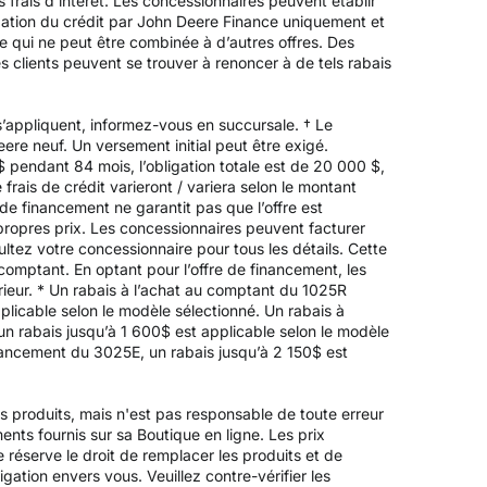
frais d’intérêt. Les concessionnaires peuvent établir
obation du crédit par John Deere Finance uniquement et
ée qui ne peut être combinée à d’autres offres. Des
s clients peuvent se trouver à renoncer à de tels rabais
’appliquent, informez-vous en succursale. † Le
re neuf. Un versement initial peut être exigé.
endant 84 mois, l’obligation totale est de 20 000 $,
frais de crédit varieront / variera selon le montant
de financement ne garantit pas que l’offre est
propres prix. Les concessionnaires peuvent facturer
ltez votre concessionnaire pour tous les détails. Cette
 comptant. En optant pour l’offre de financement, les
périeur. * Un rabais à l’achat au comptant du 1025R
licable selon le modèle sélectionné. Un rabais à
un rabais jusqu’à 1 600$ est applicable selon le modèle
inancement du 3025E, un rabais jusqu’à 2 150$ est
es produits, mais n'est pas responsable de toute erreur
ements fournis sur sa Boutique en ligne. Les prix
 réserve le droit de remplacer les produits et de
igation envers vous. Veuillez contre-vérifier les