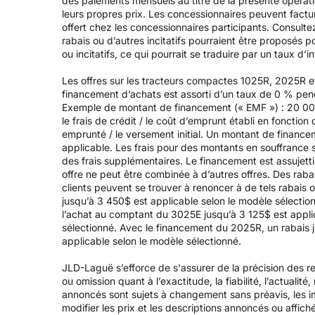
des paiements mensuels au titre de la présente opérati
leurs propres prix. Les concessionnaires peuvent factu
offert chez les concessionnaires participants. Consulte
rabais ou d’autres incitatifs pourraient être proposés 
ou incitatifs, ce qui pourrait se traduire par un taux d’in
Les offres sur les tracteurs compactes 1025R, 2025R e
financement d’achats est assorti d’un taux de 0 % pen
Exemple de montant de financement (« EMF ») : 20 000
le frais de crédit / le coût d’emprunt établi en fonction
emprunté / le versement initial. Un montant de financem
applicable. Les frais pour des montants en souffrance 
des frais supplémentaires. Le financement est assujett
offre ne peut être combinée à d’autres offres. Des raba
clients peuvent se trouver à renoncer à de tels rabais o
jusqu’à 3 450$ est applicable selon le modèle sélectio
l’achat au comptant du 3025E jusqu’à 3 125$ est applic
sélectionné. Avec le financement du 2025R, un rabais j
applicable selon le modèle sélectionné.
JLD-Laguë s’efforce de s'assurer de la précision des re
ou omission quant à l’exactitude, la fiabilité, l’actualit
annoncés sont sujets à changement sans préavis, les ima
modifier les prix et les descriptions annoncés ou affich