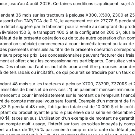
gueur jusqu’au 4 août 2026. Certaines conditions s’appliquent, sujet 
 pendant 36 mois sur les tracteurs à pelouse X300, X500, Z300 et 
ssorti d’un TAP/TCA de 0 %, le versement est de 277,78 $ pendant 36
de détail suggéré par le fabricant pour la vente au comptant du produ
ivraison 150 $, le transport 400 $ et la configuration 200 $), plus l
n défaut de la présente opération ou de toute autre opération d’un com
e promotion spéciale) commencera à courir immédiatement au taux de
e des paiements mensuels au titre de la présente opération correspo
ir leurs propres prix. Les concessionnaires peuvent facturer des frai
nt et offert chez les concessionnaires participants. Consultez votre
es. Des rabais ou d’autres incitatifs pourraient être proposés pour d
de tels rabais ou incitatifs, ce qui pourrait se traduire par un taux d’
endant 48 mois sur les tracteurs à pelouse X700, Z370R, Z370RS et
issibles de biens et de services : 1) un paiement mensuel minimum d
mencent à courir immédiatement sur le montant de l’emprunt financ
elevé de compte mensuel vous sera fourni. Exemple d’un montant de f
3 $ pendant 48 mois, l’obligation totale est de 10 000 $ et le coût d
mptant du produit ayant le prix le plus élevé de la série en décembr
200 $), taxes en sus. L’utilisation d’un exemple de montant ne garantit
un compte multi-usage, l’intérêt sur tous les soldes impayés (y compr
 au taux de 19,75 % par année à compter de la date du défaut jusqu