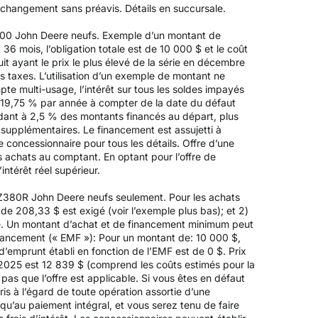
à changement sans préavis. Détails en succursale.
Z500 John Deere neufs. Exemple d’un montant de
 mois, l’obligation totale est de 10 000 $ et le coût
it ayant le prix le plus élevé de la série en décembre
es taxes. L’utilisation d’un exemple de montant ne
pte multi-usage, l’intérêt sur tous les soldes impayés
 19,75 % par année à compter de la date du défaut
ndant à 2,5 % des montants financés au départ, plus
s supplémentaires. Le financement est assujetti à
 concessionnaire pour tous les détails. Offre d’une
es achats au comptant. En optant pour l’offre de
intérêt réel supérieur.
 Z380R John Deere neufs seulement. Pour les achats
e 208,33 $ est exigé (voir l’exemple plus bas); et 2)
é. Un montant d’achat et de financement minimum peut
inancement (« EMF »): Pour un montant de: 10 000 $,
’emprunt établi en fonction de l’EMF est de 0 $. Prix
e 2025 est 12 839 $ (comprend les coûts estimés pour la
 pas que l’offre est applicable. Si vous êtes en défaut
is à l’égard de toute opération assortie d’une
’au paiement intégral, et vous serez tenu de faire