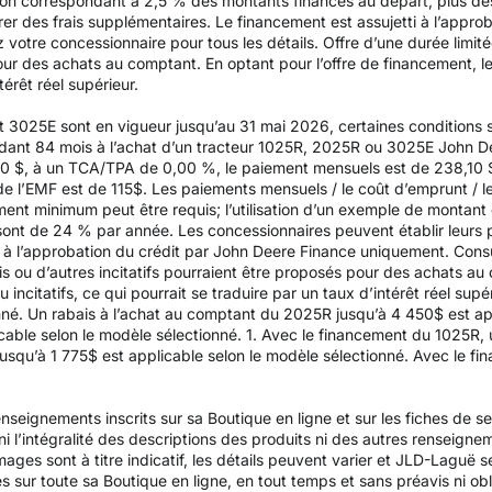
on correspondant à 2,5 % des montants financés au départ, plus des 
rer des frais supplémentaires. Le financement est assujetti à l’appr
z votre concessionnaire pour tous les détails. Offre d’une durée limit
pour des achats au comptant. En optant pour l’offre de financement, le
térêt réel supérieur.
t 3025E sont en vigueur jusqu’au 31 mai 2026, certaines conditions s
dant 84 mois à l’achat d’un tracteur 1025R, 2025R ou 3025E John Dee
 $, à un TCA/TPA de 0,00 %, le paiement mensuels est de 238,10 $ p
 de l’EMF est de 115$. Les paiements mensuels / le coût d’emprunt / le 
ent minimum peut être requis; l’utilisation d’un exemple de montant 
sont de 24 % par année. Les concessionnaires peuvent établir leurs 
i à l’approbation du crédit par John Deere Finance uniquement. Consu
is ou d’autres incitatifs pourraient être proposés pour des achats au
u incitatifs, ce qui pourrait se traduire par un taux d’intérêt réel su
nné. Un rabais à l’achat au comptant du 2025R jusqu’à 4 450$ est app
able selon le modèle sélectionné. 1. Avec le financement du 1025R, 
usqu’à 1 775$ est applicable selon le modèle sélectionné. Avec le f
nseignements inscrits sur sa Boutique en ligne et sur les fiches de s
é, ni l’intégralité des descriptions des produits ni des autres renseign
ges sont à titre indicatif, les détails peuvent varier et JLD-Laguë se
és sur toute sa Boutique en ligne, en tout temps et sans préavis ni obl