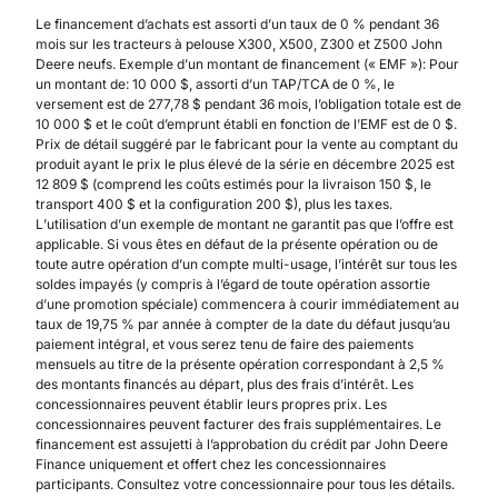
Le financement d’achats est assorti d’un taux de 0 % pendant 36
mois sur les tracteurs à pelouse X300, X500, Z300 et Z500 John
Deere neufs. Exemple d’un montant de financement (« EMF »): Pour
un montant de: 10 000 $, assorti d’un TAP/TCA de 0 %, le
versement est de 277,78 $ pendant 36 mois, l’obligation totale est de
10 000 $ et le coût d’emprunt établi en fonction de l’EMF est de 0 $.
Prix de détail suggéré par le fabricant pour la vente au comptant du
produit ayant le prix le plus élevé de la série en décembre 2025 est
12 809 $ (comprend les coûts estimés pour la livraison 150 $, le
transport 400 $ et la configuration 200 $), plus les taxes.
L’utilisation d’un exemple de montant ne garantit pas que l’offre est
applicable. Si vous êtes en défaut de la présente opération ou de
toute autre opération d’un compte multi-usage, l’intérêt sur tous les
soldes impayés (y compris à l’égard de toute opération assortie
d’une promotion spéciale) commencera à courir immédiatement au
taux de 19,75 % par année à compter de la date du défaut jusqu’au
paiement intégral, et vous serez tenu de faire des paiements
mensuels au titre de la présente opération correspondant à 2,5 %
des montants financés au départ, plus des frais d’intérêt. Les
concessionnaires peuvent établir leurs propres prix. Les
concessionnaires peuvent facturer des frais supplémentaires. Le
financement est assujetti à l’approbation du crédit par John Deere
Finance uniquement et offert chez les concessionnaires
participants. Consultez votre concessionnaire pour tous les détails.