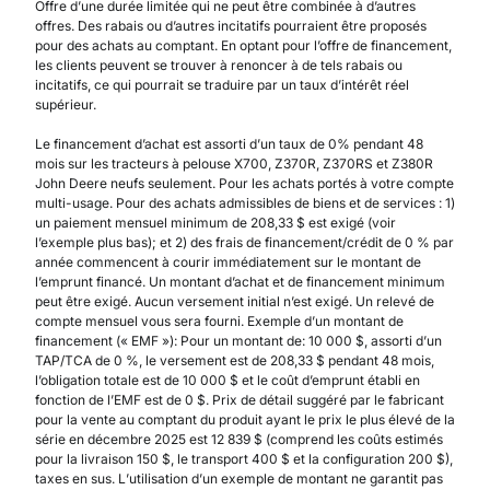
Offre d’une durée limitée qui ne peut être combinée à d’autres
offres. Des rabais ou d’autres incitatifs pourraient être proposés
pour des achats au comptant. En optant pour l’offre de financement,
les clients peuvent se trouver à renoncer à de tels rabais ou
incitatifs, ce qui pourrait se traduire par un taux d’intérêt réel
supérieur.
Le financement d’achat est assorti d’un taux de 0% pendant 48
mois sur les tracteurs à pelouse X700, Z370R, Z370RS et Z380R
John Deere neufs seulement. Pour les achats portés à votre compte
multi-usage. Pour des achats admissibles de biens et de services : 1)
un paiement mensuel minimum de 208,33 $ est exigé (voir
l’exemple plus bas); et 2) des frais de financement/crédit de 0 % par
année commencent à courir immédiatement sur le montant de
l’emprunt financé. Un montant d’achat et de financement minimum
peut être exigé. Aucun versement initial n’est exigé. Un relevé de
compte mensuel vous sera fourni. Exemple d’un montant de
financement (« EMF »): Pour un montant de: 10 000 $, assorti d’un
TAP/TCA de 0 %, le versement est de 208,33 $ pendant 48 mois,
l’obligation totale est de 10 000 $ et le coût d’emprunt établi en
fonction de l’EMF est de 0 $. Prix de détail suggéré par le fabricant
pour la vente au comptant du produit ayant le prix le plus élevé de la
série en décembre 2025 est 12 839 $ (comprend les coûts estimés
pour la livraison 150 $, le transport 400 $ et la configuration 200 $),
taxes en sus. L’utilisation d’un exemple de montant ne garantit pas