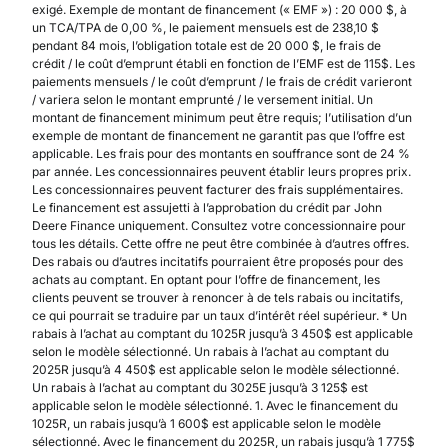
exigé. Exemple de montant de financement (« EMF ») : 20 000 $, à
un TCA/TPA de 0,00 %, le paiement mensuels est de 238,10 $
pendant 84 mois, l’obligation totale est de 20 000 $, le frais de
crédit / le coût d’emprunt établi en fonction de l’EMF est de 115$. Les
paiements mensuels / le coût d’emprunt / le frais de crédit varieront
/ variera selon le montant emprunté / le versement initial. Un
montant de financement minimum peut être requis; l’utilisation d’un
exemple de montant de financement ne garantit pas que l’offre est
applicable. Les frais pour des montants en souffrance sont de 24 %
par année. Les concessionnaires peuvent établir leurs propres prix.
Les concessionnaires peuvent facturer des frais supplémentaires.
Le financement est assujetti à l’approbation du crédit par John
Deere Finance uniquement. Consultez votre concessionnaire pour
tous les détails. Cette offre ne peut être combinée à d’autres offres.
Des rabais ou d’autres incitatifs pourraient être proposés pour des
achats au comptant. En optant pour l’offre de financement, les
clients peuvent se trouver à renoncer à de tels rabais ou incitatifs,
ce qui pourrait se traduire par un taux d’intérêt réel supérieur. * Un
rabais à l’achat au comptant du 1025R jusqu’à 3 450$ est applicable
selon le modèle sélectionné. Un rabais à l’achat au comptant du
2025R jusqu’à 4 450$ est applicable selon le modèle sélectionné.
Un rabais à l’achat au comptant du 3025E jusqu’à 3 125$ est
applicable selon le modèle sélectionné. 1. Avec le financement du
1025R, un rabais jusqu’à 1 600$ est applicable selon le modèle
sélectionné. Avec le financement du 2025R, un rabais jusqu’à 1 775$