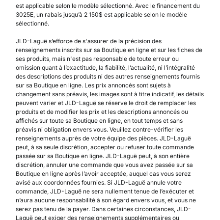
est applicable selon le modèle sélectionné. Avec le financement du
3025E, un rabais jusqu’à 2 150$ est applicable selon le modèle
sélectionné.
JLD-Laguë s’efforce de s'assurer de la précision des
renseignements inscrits sur sa Boutique en ligne et sur les fiches de
ses produits, mais n'est pas responsable de toute erreur ou
omission quant à l’exactitude, la fiabilité, l’actualité, ni l’intégralité
des descriptions des produits ni des autres renseignements fournis
sur sa Boutique en ligne. Les prix annoncés sont sujets à
changement sans préavis, les images sont à titre indicatif, les détails
peuvent varier et JLD-Laguë se réserve le droit de remplacer les
produits et de modifier les prix et les descriptions annoncés ou
affichés sur toute sa Boutique en ligne, en tout temps et sans
préavis ni obligation envers vous. Veuillez contre-vérifier les
renseignements auprès de votre équipe des pièces. JLD-Laguë
peut, à sa seule discrétion, accepter ou refuser toute commande
passée sur sa Boutique en ligne. JLD-Laguë peut, à son entière
discrétion, annuler une commande que vous avez passée sur sa
Boutique en ligne après l’avoir acceptée, auquel cas vous serez
avisé aux coordonnées fournies. Si JLD-Laguë annule votre
commande, JLD-Laguë ne sera nullement tenue de l’exécuter et
n’aura aucune responsabilité à son égard envers vous, et vous ne
serez pas tenu de la payer. Dans certaines circonstances, JLD-
Laguë peut exiger des renseignements supplémentaires ou