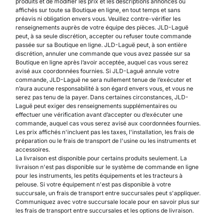
produits et de modifier les prix et les descriptions annoncés ou
affichés sur toute sa Boutique en ligne, en tout temps et sans
préavis ni obligation envers vous. Veuillez contre-vérifier les
renseignements auprès de votre équipe des pièces. JLD-Laguë
peut, à sa seule discrétion, accepter ou refuser toute commande
passée sur sa Boutique en ligne. JLD-Laguë peut, à son entière
discrétion, annuler une commande que vous avez passée sur sa
Boutique en ligne après l’avoir acceptée, auquel cas vous serez
avisé aux coordonnées fournies. Si JLD-Laguë annule votre
commande, JLD-Laguë ne sera nullement tenue de l’exécuter et
n’aura aucune responsabilité à son égard envers vous, et vous ne
serez pas tenu de la payer. Dans certaines circonstances, JLD-
Laguë peut exiger des renseignements supplémentaires ou
effectuer une vérification avant d’accepter ou d’exécuter une
commande, auquel cas vous serez avisé aux coordonnées fournies.
Les prix affichés n'incluent pas les taxes, l'installation, les frais de
préparation ou le frais de transport de l'usine ou les instruments et
accessoires.
La livraison est disponible pour certains produits seulement. La
livraison n'est pas disponible sur le système de commande en ligne
pour les instruments, les petits équipements et les tracteurs à
pelouse. Si votre équipement n'est pas disponible à votre
succursale, un frais de transport entre succursales peut s'appliquer.
Communiquez avec votre succursale locale pour en savoir plus sur
les frais de transport entre succursales et les options de livraison.