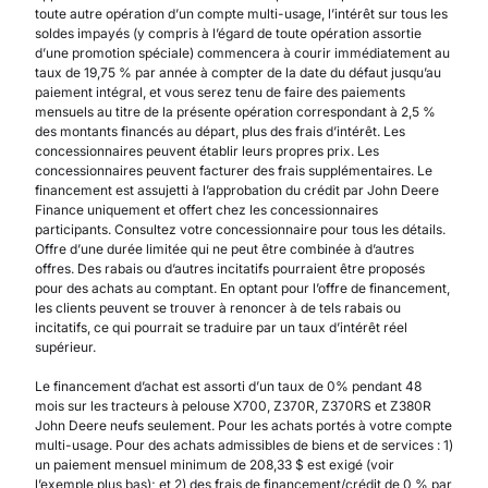
toute autre opération d’un compte multi-usage, l’intérêt sur tous les
soldes impayés (y compris à l’égard de toute opération assortie
d’une promotion spéciale) commencera à courir immédiatement au
taux de 19,75 % par année à compter de la date du défaut jusqu’au
paiement intégral, et vous serez tenu de faire des paiements
mensuels au titre de la présente opération correspondant à 2,5 %
des montants financés au départ, plus des frais d’intérêt. Les
concessionnaires peuvent établir leurs propres prix. Les
concessionnaires peuvent facturer des frais supplémentaires. Le
financement est assujetti à l’approbation du crédit par John Deere
Finance uniquement et offert chez les concessionnaires
participants. Consultez votre concessionnaire pour tous les détails.
Offre d’une durée limitée qui ne peut être combinée à d’autres
offres. Des rabais ou d’autres incitatifs pourraient être proposés
pour des achats au comptant. En optant pour l’offre de financement,
les clients peuvent se trouver à renoncer à de tels rabais ou
incitatifs, ce qui pourrait se traduire par un taux d’intérêt réel
supérieur.
Le financement d’achat est assorti d’un taux de 0% pendant 48
mois sur les tracteurs à pelouse X700, Z370R, Z370RS et Z380R
John Deere neufs seulement. Pour les achats portés à votre compte
multi-usage. Pour des achats admissibles de biens et de services : 1)
un paiement mensuel minimum de 208,33 $ est exigé (voir
l’exemple plus bas); et 2) des frais de financement/crédit de 0 % par