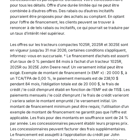
pour tous les détails. Offre d’une durée limitée qui ne peut être
combinée à d’autres offres. Des rabais ou d’autres incitatifs
pourraient être proposés pour des achats au comptant. En optant
pour l’offre de financement, les clients peuvent se trouver à
renoncer à de tels rabais ou incitatifs, ce qui pourrait se traduire par
un taux d’intérêt réel supérieur.
Les offres sur les tracteurs compactes 1025R, 2025R et 3025E sont
en vigueur jusqu’au 31 mai 2026, certaines conditions s’appliquent,
informez-vous en succursale. † Le financement d’achats est assorti
d’un taux de 0 % pendant 84 mois à l’achat d’un tracteur 1025R,
2025R ou 3025E John Deere neuf. Un versement initial peut être
exigé. Exemple de montant de financement (« EMF ») : 20 000 $, à
un TCA/TPA de 0,00 %, le paiement mensuels est de 238,10 $
pendant 84 mois, l’obligation totale est de 20 000 $, le frais de
crédit / le coût d’emprunt établi en fonction de l’EMF est de 115$. Les
paiements mensuels / le coût d’emprunt / le frais de crédit varieront
/ variera selon le montant emprunté / le versement initial. Un
montant de financement minimum peut être requis; l’utilisation d’un
exemple de montant de financement ne garantit pas que l’offre est
applicable. Les frais pour des montants en souffrance sont de 24 %
par année. Les concessionnaires peuvent établir leurs propres prix.
Les concessionnaires peuvent facturer des frais supplémentaires.
Le financement est assujetti à l’approbation du crédit par John