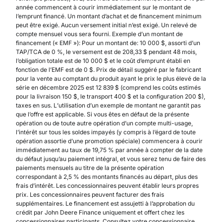
année commencent à courir immédiatement sur le montant de
l’emprunt financé. Un montant d’achat et de financement minimum
peut être exigé. Aucun versement initial n’est exigé. Un relevé de
compte mensuel vous sera fourni. Exemple d’un montant de
financement (« EMF »): Pour un montant de: 10 000 $, assorti d’un
TAP/TCA de 0 %, le versement est de 208,33 $ pendant 48 mois,
l’obligation totale est de 10 000 $ et le coût d’emprunt établi en
fonction de l’EMF est de 0 $. Prix de détail suggéré par le fabricant
pour la vente au comptant du produit ayant le prix le plus élevé de la
série en décembre 2025 est 12 839 $ (comprend les coûts estimés
pour la livraison 150 $, le transport 400 $ et la configuration 200 $),
taxes en sus. L’utilisation d’un exemple de montant ne garantit pas
que l’offre est applicable. Si vous êtes en défaut de la présente
opération ou de toute autre opération d’un compte multi-usage,
l’intérêt sur tous les soldes impayés (y compris à l’égard de toute
opération assortie d’une promotion spéciale) commencera à courir
immédiatement au taux de 19,75 % par année à compter de la date
du défaut jusqu’au paiement intégral, et vous serez tenu de faire des
paiements mensuels au titre de la présente opération
correspondant à 2,5 % des montants financés au départ, plus des
frais d’intérêt. Les concessionnaires peuvent établir leurs propres
prix. Les concessionnaires peuvent facturer des frais
supplémentaires. Le financement est assujetti à l’approbation du
crédit par John Deere Finance uniquement et offert chez les
concessionnaires participants. Consultez votre concessionnaire