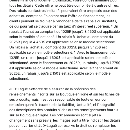
Deere Finance uniquement. Consultez votre concessionnaire pour
tous les détails. Cette offre ne peut être combinée à d’autres offres.
Des rabais ou d’autres incitatifs pourraient être proposés pour des
achats au comptant. En optant pour l’offre de financement, les
clients peuvent se trouver à renoncer à de tels rabais ou incitatifs,
ce qui pourrait se traduire par un taux d’intérêt réel supérieur. * Un
rabais à l’achat au comptant du 1025R jusqu’à 3 450$ est applicable
selon le modèle sélectionné. Un rabais à l’achat au comptant du
2025R jusqu’à 4 450$ est applicable selon le modèle sélectionné.
Un rabais à l’achat au comptant du 3025E jusqu’à 3 125$ est
applicable selon le modèle sélectionné. 1. Avec le financement du
1025R, un rabais jusqu’à 1 600$ est applicable selon le modèle
sélectionné. Avec le financement du 2025R, un rabais jusqu’à 1 775$
est applicable selon le modèle sélectionné. Avec le financement du
3025E, un rabais jusqu’à 2 150$ est applicable selon le modèle
sélectionné.
JLD-Laguë s’efforce de s'assurer de la précision des
renseignements inscrits sur sa Boutique en ligne et sur les fiches de
ses produits, mais n'est pas responsable de toute erreur ou
omission quant à l’exactitude, la fiabilité, l’actualité, ni l’intégralité
des descriptions des produits ni des autres renseignements fournis
sur sa Boutique en ligne. Les prix annoncés sont sujets à
changement sans préavis, les images sont à titre indicatif, les détails
peuvent varier et JLD-Laguë se réserve le droit de remplacer les