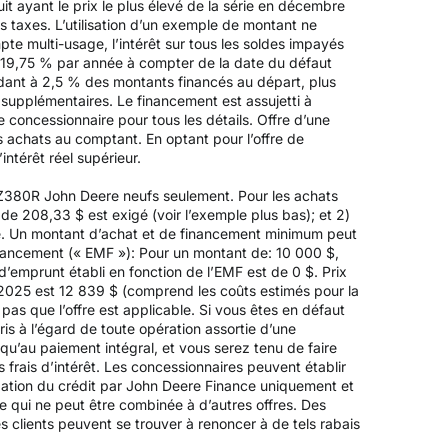
it ayant le prix le plus élevé de la série en décembre
es taxes. L’utilisation d’un exemple de montant ne
pte multi-usage, l’intérêt sur tous les soldes impayés
 19,75 % par année à compter de la date du défaut
ndant à 2,5 % des montants financés au départ, plus
s supplémentaires. Le financement est assujetti à
 concessionnaire pour tous les détails. Offre d’une
es achats au comptant. En optant pour l’offre de
intérêt réel supérieur.
 Z380R John Deere neufs seulement. Pour les achats
e 208,33 $ est exigé (voir l’exemple plus bas); et 2)
é. Un montant d’achat et de financement minimum peut
inancement (« EMF »): Pour un montant de: 10 000 $,
’emprunt établi en fonction de l’EMF est de 0 $. Prix
e 2025 est 12 839 $ (comprend les coûts estimés pour la
 pas que l’offre est applicable. Si vous êtes en défaut
is à l’égard de toute opération assortie d’une
’au paiement intégral, et vous serez tenu de faire
frais d’intérêt. Les concessionnaires peuvent établir
obation du crédit par John Deere Finance uniquement et
ée qui ne peut être combinée à d’autres offres. Des
s clients peuvent se trouver à renoncer à de tels rabais