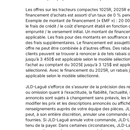
Les offres sur les tracteurs compactes 1025R, 2025R e
financement d’achats est assorti d’un taux de 0 % pen
Exemple de montant de financement (« EMF ») : 20 000
le frais de crédit / le coût d’emprunt établi en fonction
emprunté / le versement initial. Un montant de financem
applicable. Les frais pour des montants en souffrance 
des frais supplémentaires. Le financement est assujett
offre ne peut être combinée à d’autres offres. Des raba
clients peuvent se trouver à renoncer à de tels rabais o
jusqu’à 3 450$ est applicable selon le modèle sélectio
l’achat au comptant du 3025E jusqu’à 3 125$ est applic
sélectionné. Avec le financement du 2025R, un rabais j
applicable selon le modèle sélectionné.
JLD-Laguë s’efforce de s'assurer de la précision des re
ou omission quant à l’exactitude, la fiabilité, l’actualit
annoncés sont sujets à changement sans préavis, les ima
modifier les prix et les descriptions annoncés ou affich
renseignements auprès de votre équipe des pièces. JL
peut, à son entière discrétion, annuler une commande 
fournies. Si JLD-Laguë annule votre commande, JLD-Lag
tenu de la payer. Dans certaines circonstances, JLD-L