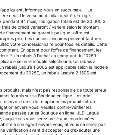
’appliquent, informez-vous en succursale. † Le
re neuf. Un versement initial peut être exigé.
endant 84 mois, l’obligation totale est de 20 000 $,
frais de crédit varieront / variera selon le montant
de financement ne garantit pas que l’offre est
propres prix. Les concessionnaires peuvent facturer
ltez votre concessionnaire pour tous les détails. Cette
 comptant. En optant pour l’offre de financement, les
périeur. * Un rabais à l’achat au comptant du 1025R
licable selon le modèle sélectionné. Un rabais à
un rabais jusqu’à 1 600$ est applicable selon le modèle
inancement du 3025E, un rabais jusqu’à 2 150$ est
es produits, mais n'est pas responsable de toute erreur
ements fournis sur sa Boutique en ligne. Les prix
 réserve le droit de remplacer les produits et de
igation envers vous. Veuillez contre-vérifier les
mande passée sur sa Boutique en ligne. JLD-Laguë
ée, auquel cas vous serez avisé aux coordonnées
bilité à son égard envers vous, et vous ne serez pas
ne vérification avant d’accepter ou d’exécuter une