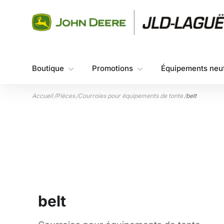
Aller au contenu
Boutique
Promotions
Équipements neu
Accueil
/
Pièces
/
Courroies pour équipements de tonte
/
belt
belt