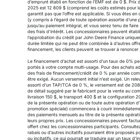
d’emprunt établi en fonction de l’EMF est de 0 $. Prix 
2025 est 12 809 $ (comprend les coûts estimés pour la l
garantit pas que l’offre est applicable. Si vous êtes e
(y compris à l’égard de toute opération assortie d’un
jusqu’au paiement intégral, et vous serez tenu de fair
des frais d’intérêt. Les concessionnaires peuvent établ
l’approbation du crédit par John Deere Finance uniqueme
durée limitée qui ne peut être combinée à d’autres offr
financement, les clients peuvent se trouver à renoncer à 
Le financement d’achat est assorti d’un taux de 0% p
portés à votre compte multi-usage. Pour des achats adm
des frais de financement/crédit de 0 % par année com
être exigé. Aucun versement initial n’est exigé. Un r
assorti d’un TAP/TCA de 0 %, le versement est de 208,3
de détail suggéré par le fabricant pour la vente au co
livraison 150 $, le transport 400 $ et la configuration 
de la présente opération ou de toute autre opération d’
promotion spéciale) commencera à courir immédiatement
des paiements mensuels au titre de la présente opérati
leurs propres prix. Les concessionnaires peuvent factu
offert chez les concessionnaires participants. Consulte
rabais ou d’autres incitatifs pourraient être proposés 
ou incitatifs, ce qui pourrait se traduire par un taux d’in