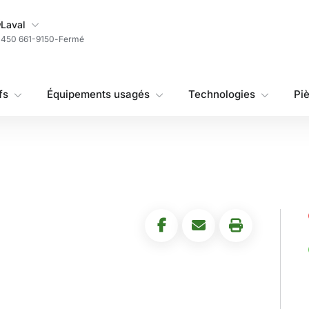
Ma succursale
Laval
450 661-9150
-
Fermé
fs
Équipements usagés
Technologies
Pi