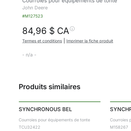
Courroies pour équipements de tonte
John Deere
#M127523
84,96
$ CA
|
Termes et conditions
Imprimer la fiche produit
- n/a -
Produits similaires
SYNCHRONOUS BEL
SYNCH
Courroies pour équipements de tonte
Courroies 
TCU32422
M158267