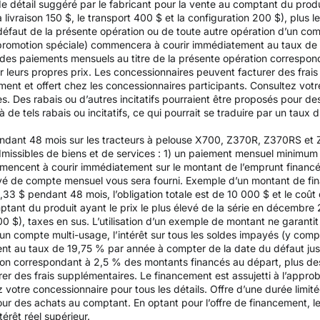
de détail suggéré par le fabricant pour la vente au comptant du produ
ivraison 150 $, le transport 400 $ et la configuration 200 $), plus l
n défaut de la présente opération ou de toute autre opération d’un com
e promotion spéciale) commencera à courir immédiatement au taux de
e des paiements mensuels au titre de la présente opération correspo
ir leurs propres prix. Les concessionnaires peuvent facturer des frai
nt et offert chez les concessionnaires participants. Consultez votre
es. Des rabais ou d’autres incitatifs pourraient être proposés pour d
de tels rabais ou incitatifs, ce qui pourrait se traduire par un taux d’
endant 48 mois sur les tracteurs à pelouse X700, Z370R, Z370RS et
issibles de biens et de services : 1) un paiement mensuel minimum d
mencent à courir immédiatement sur le montant de l’emprunt financ
elevé de compte mensuel vous sera fourni. Exemple d’un montant de f
3 $ pendant 48 mois, l’obligation totale est de 10 000 $ et le coût d
mptant du produit ayant le prix le plus élevé de la série en décembr
200 $), taxes en sus. L’utilisation d’un exemple de montant ne garantit
un compte multi-usage, l’intérêt sur tous les soldes impayés (y compr
 au taux de 19,75 % par année à compter de la date du défaut jusqu
on correspondant à 2,5 % des montants financés au départ, plus des 
rer des frais supplémentaires. Le financement est assujetti à l’appr
z votre concessionnaire pour tous les détails. Offre d’une durée limit
pour des achats au comptant. En optant pour l’offre de financement, le
térêt réel supérieur.