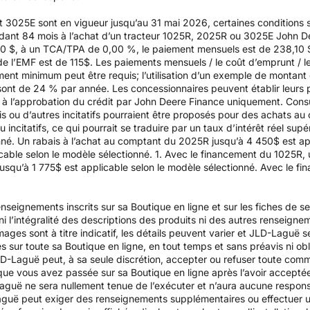
t 3025E sont en vigueur jusqu’au 31 mai 2026, certaines conditions s
dant 84 mois à l’achat d’un tracteur 1025R, 2025R ou 3025E John Dee
 $, à un TCA/TPA de 0,00 %, le paiement mensuels est de 238,10 $ p
 de l’EMF est de 115$. Les paiements mensuels / le coût d’emprunt / le 
ent minimum peut être requis; l’utilisation d’un exemple de montant 
sont de 24 % par année. Les concessionnaires peuvent établir leurs 
i à l’approbation du crédit par John Deere Finance uniquement. Consu
is ou d’autres incitatifs pourraient être proposés pour des achats au
u incitatifs, ce qui pourrait se traduire par un taux d’intérêt réel su
nné. Un rabais à l’achat au comptant du 2025R jusqu’à 4 450$ est app
able selon le modèle sélectionné. 1. Avec le financement du 1025R, 
usqu’à 1 775$ est applicable selon le modèle sélectionné. Avec le f
nseignements inscrits sur sa Boutique en ligne et sur les fiches de s
é, ni l’intégralité des descriptions des produits ni des autres renseign
ges sont à titre indicatif, les détails peuvent varier et JLD-Laguë se
és sur toute sa Boutique en ligne, en tout temps et sans préavis ni obl
D-Laguë peut, à sa seule discrétion, accepter ou refuser toute com
que vous avez passée sur sa Boutique en ligne après l’avoir accept
uë ne sera nullement tenue de l’exécuter et n’aura aucune responsa
aguë peut exiger des renseignements supplémentaires ou effectuer u