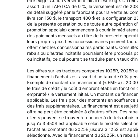
être exigé. Aucun versement initial n’est exigé. Un r
assorti d’un TAP/TCA de 0 %, le versement est de 208,3
de détail suggéré par le fabricant pour la vente au co
livraison 150 $, le transport 400 $ et la configuration 
de la présente opération ou de toute autre opération d’
promotion spéciale) commencera à courir immédiatement
des paiements mensuels au titre de la présente opérati
leurs propres prix. Les concessionnaires peuvent factu
offert chez les concessionnaires participants. Consulte
rabais ou d’autres incitatifs pourraient être proposés 
ou incitatifs, ce qui pourrait se traduire par un taux d’in
Les offres sur les tracteurs compactes 1025R, 2025R e
financement d’achats est assorti d’un taux de 0 % pen
Exemple de montant de financement (« EMF ») : 20 000
le frais de crédit / le coût d’emprunt établi en fonction
emprunté / le versement initial. Un montant de financem
applicable. Les frais pour des montants en souffrance 
des frais supplémentaires. Le financement est assujett
offre ne peut être combinée à d’autres offres. Des raba
clients peuvent se trouver à renoncer à de tels rabais o
jusqu’à 3 450$ est applicable selon le modèle sélectio
l’achat au comptant du 3025E jusqu’à 3 125$ est applic
sélectionné. Avec le financement du 2025R, un rabais j