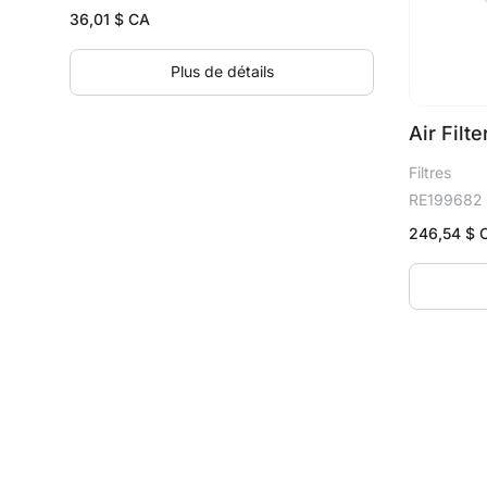
36,01
$ CA
Plus de détails
Air Filte
Filtres
RE199682
246,54
$ 