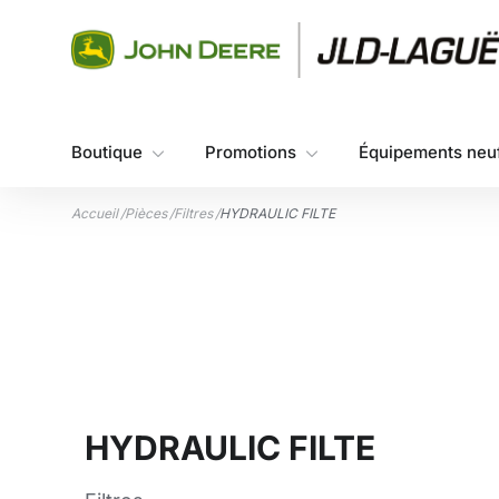
Aller au contenu
Boutique
Promotions
Équipements neu
Accueil
/
Pièces
/
Filtres
/
HYDRAULIC FILTE
HYDRAULIC FILTE