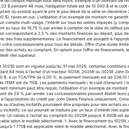
elevé de compte mensuel vous sera fourni. Exemple d’un montant de f
3 $ pendant 48 mois, l’obligation totale est de 10 000 $ et le coût d
mptant du produit ayant le prix le plus élevé de la série en décembr
200 $), taxes en sus. L’utilisation d’un exemple de montant ne garantit
un compte multi-usage, l’intérêt sur tous les soldes impayés (y compr
 au taux de 19,75 % par année à compter de la date du défaut jusqu
on correspondant à 2,5 % des montants financés au départ, plus des 
rer des frais supplémentaires. Le financement est assujetti à l’appr
z votre concessionnaire pour tous les détails. Offre d’une durée limit
pour des achats au comptant. En optant pour l’offre de financement, le
térêt réel supérieur.
t 3025E sont en vigueur jusqu’au 31 mai 2026, certaines conditions s
dant 84 mois à l’achat d’un tracteur 1025R, 2025R ou 3025E John Dee
 $, à un TCA/TPA de 0,00 %, le paiement mensuels est de 238,10 $ p
 de l’EMF est de 115$. Les paiements mensuels / le coût d’emprunt / le 
ent minimum peut être requis; l’utilisation d’un exemple de montant 
sont de 24 % par année. Les concessionnaires peuvent établir leurs 
i à l’approbation du crédit par John Deere Finance uniquement. Consu
is ou d’autres incitatifs pourraient être proposés pour des achats au
u incitatifs, ce qui pourrait se traduire par un taux d’intérêt réel su
nné. Un rabais à l’achat au comptant du 2025R jusqu’à 4 450$ est app
able selon le modèle sélectionné. 1. Avec le financement du 1025R, 
usqu’à 1 775$ est applicable selon le modèle sélectionné. Avec le f