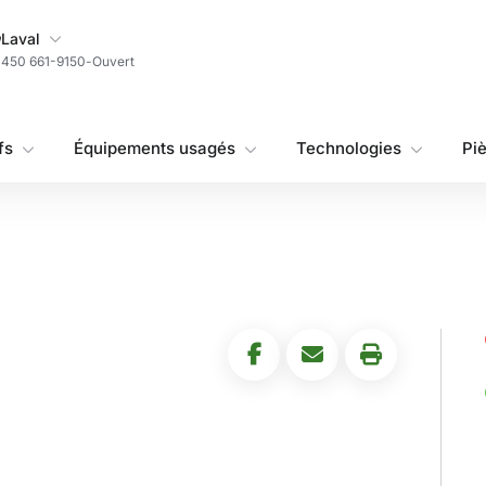
Ma succursale
Laval
450 661-9150
-
Ouvert
fs
Équipements usagés
Technologies
Pi