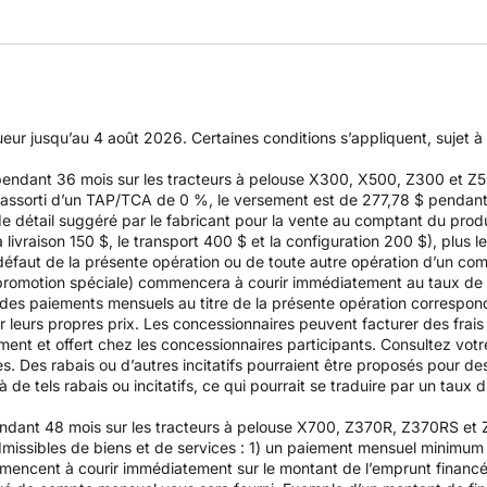
gueur jusqu’au 4 août 2026. Certaines conditions s’appliquent, sujet 
 pendant 36 mois sur les tracteurs à pelouse X300, X500, Z300 et 
ssorti d’un TAP/TCA de 0 %, le versement est de 277,78 $ pendant 36
de détail suggéré par le fabricant pour la vente au comptant du produ
ivraison 150 $, le transport 400 $ et la configuration 200 $), plus l
n défaut de la présente opération ou de toute autre opération d’un com
e promotion spéciale) commencera à courir immédiatement au taux de
e des paiements mensuels au titre de la présente opération correspo
ir leurs propres prix. Les concessionnaires peuvent facturer des frai
nt et offert chez les concessionnaires participants. Consultez votre
es. Des rabais ou d’autres incitatifs pourraient être proposés pour d
de tels rabais ou incitatifs, ce qui pourrait se traduire par un taux d’
endant 48 mois sur les tracteurs à pelouse X700, Z370R, Z370RS et
issibles de biens et de services : 1) un paiement mensuel minimum d
mencent à courir immédiatement sur le montant de l’emprunt financ