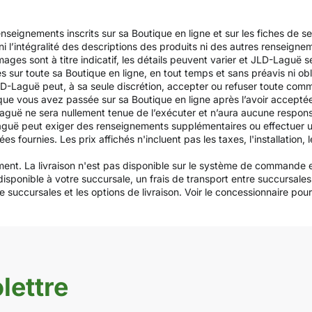
nseignements inscrits sur sa Boutique en ligne et sur les fiches de s
é, ni l’intégralité des descriptions des produits ni des autres renseign
ges sont à titre indicatif, les détails peuvent varier et JLD-Laguë se
és sur toute sa Boutique en ligne, en tout temps et sans préavis ni obl
D-Laguë peut, à sa seule discrétion, accepter ou refuser toute com
que vous avez passée sur sa Boutique en ligne après l’avoir accept
uë ne sera nullement tenue de l’exécuter et n’aura aucune responsa
aguë peut exiger des renseignements supplémentaires ou effectuer u
urnies. Les prix affichés n'incluent pas les taxes, l'installation, le
ement. La livraison n'est pas disponible sur le système de commande e
 disponible à votre succursale, un frais de transport entre succursa
 succursales et les options de livraison. Voir le concessionnaire pour la 
lettre