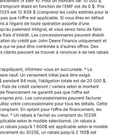
inancement (« EMF »): Pour un montant de: 10 000 $,
’emprunt établi en fonction de l’EMF est de 0 $. Prix
e 2025 est 12 839 $ (comprend les coûts estimés pour la
 pas que l’offre est applicable. Si vous êtes en défaut
is à l’égard de toute opération assortie d’une
’au paiement intégral, et vous serez tenu de faire
frais d’intérêt. Les concessionnaires peuvent établir
obation du crédit par John Deere Finance uniquement et
ée qui ne peut être combinée à d’autres offres. Des
s clients peuvent se trouver à renoncer à de tels rabais
’appliquent, informez-vous en succursale. † Le
re neuf. Un versement initial peut être exigé.
endant 84 mois, l’obligation totale est de 20 000 $,
frais de crédit varieront / variera selon le montant
de financement ne garantit pas que l’offre est
propres prix. Les concessionnaires peuvent facturer
ltez votre concessionnaire pour tous les détails. Cette
 comptant. En optant pour l’offre de financement, les
périeur. * Un rabais à l’achat au comptant du 1025R
licable selon le modèle sélectionné. Un rabais à
un rabais jusqu’à 1 600$ est applicable selon le modèle
inancement du 3025E, un rabais jusqu’à 2 150$ est