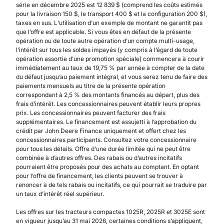
série en décembre 2025 est 12 839 $ (comprend les coûts estimés
pour la livraison 150 $, le transport 400 $ et la configuration 200 $),
taxes en sus. L’utilisation d’un exemple de montant ne garantit pas
que l’offre est applicable. Si vous êtes en défaut de la présente
opération ou de toute autre opération d’un compte multi-usage,
l’intérêt sur tous les soldes impayés (y compris à l’égard de toute
opération assortie d’une promotion spéciale) commencera à courir
immédiatement au taux de 19,75 % par année à compter de la date
du défaut jusqu’au paiement intégral, et vous serez tenu de faire des
paiements mensuels au titre de la présente opération
correspondant à 2,5 % des montants financés au départ, plus des
frais d’intérêt. Les concessionnaires peuvent établir leurs propres
prix. Les concessionnaires peuvent facturer des frais
supplémentaires. Le financement est assujetti à l’approbation du
crédit par John Deere Finance uniquement et offert chez les
concessionnaires participants. Consultez votre concessionnaire
pour tous les détails. Offre d’une durée limitée qui ne peut être
combinée à d’autres offres. Des rabais ou d’autres incitatifs
pourraient être proposés pour des achats au comptant. En optant
pour l’offre de financement, les clients peuvent se trouver à
renoncer à de tels rabais ou incitatifs, ce qui pourrait se traduire par
un taux d’intérêt réel supérieur.
Les offres sur les tracteurs compactes 1025R, 2025R et 3025E sont
en vigueur jusqu’au 31 mai 2026, certaines conditions s’appliquent,