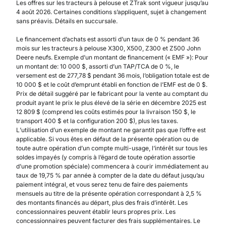
Les offres sur les tracteurs à pelouse et ZTrak sont vigueur jusqu’au
4 août 2026. Certaines conditions s’appliquent, sujet à changement
sans préavis. Détails en succursale.
Le financement d’achats est assorti d’un taux de 0 % pendant 36
mois sur les tracteurs à pelouse X300, X500, Z300 et Z500 John
Deere neufs. Exemple d’un montant de financement (« EMF »): Pour
un montant de: 10 000 $, assorti d’un TAP/TCA de 0 %, le
versement est de 277,78 $ pendant 36 mois, l’obligation totale est de
10 000 $ et le coût d’emprunt établi en fonction de l’EMF est de 0 $.
Prix de détail suggéré par le fabricant pour la vente au comptant du
produit ayant le prix le plus élevé de la série en décembre 2025 est
12 809 $ (comprend les coûts estimés pour la livraison 150 $, le
transport 400 $ et la configuration 200 $), plus les taxes.
L’utilisation d’un exemple de montant ne garantit pas que l’offre est
applicable. Si vous êtes en défaut de la présente opération ou de
toute autre opération d’un compte multi-usage, l’intérêt sur tous les
soldes impayés (y compris à l’égard de toute opération assortie
d’une promotion spéciale) commencera à courir immédiatement au
taux de 19,75 % par année à compter de la date du défaut jusqu’au
paiement intégral, et vous serez tenu de faire des paiements
mensuels au titre de la présente opération correspondant à 2,5 %
des montants financés au départ, plus des frais d’intérêt. Les
concessionnaires peuvent établir leurs propres prix. Les
concessionnaires peuvent facturer des frais supplémentaires. Le