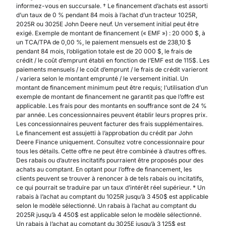
informez-vous en succursale. † Le financement d’achats est assorti
d’un taux de 0 % pendant 84 mois à l’achat d’un tracteur 1025R,
2025R ou 3025E John Deere neuf. Un versement initial peut être
exigé. Exemple de montant de financement (« EMF ») : 20 000 $, à
un TCA/TPA de 0,00 %, le paiement mensuels est de 238,10 $
pendant 84 mois, l’obligation totale est de 20 000 $, le frais de
crédit / le coût d’emprunt établi en fonction de l’EMF est de 115$. Les
paiements mensuels / le coût d’emprunt / le frais de crédit varieront
/ variera selon le montant emprunté / le versement initial. Un
montant de financement minimum peut être requis; l’utilisation d’un
exemple de montant de financement ne garantit pas que l’offre est
applicable. Les frais pour des montants en souffrance sont de 24 %
par année. Les concessionnaires peuvent établir leurs propres prix.
Les concessionnaires peuvent facturer des frais supplémentaires.
Le financement est assujetti à l’approbation du crédit par John
Deere Finance uniquement. Consultez votre concessionnaire pour
tous les détails. Cette offre ne peut être combinée à d’autres offres.
Des rabais ou d’autres incitatifs pourraient être proposés pour des
achats au comptant. En optant pour l’offre de financement, les
clients peuvent se trouver à renoncer à de tels rabais ou incitatifs,
ce qui pourrait se traduire par un taux d’intérêt réel supérieur. * Un
rabais à l’achat au comptant du 1025R jusqu’à 3 450$ est applicable
selon le modèle sélectionné. Un rabais à l’achat au comptant du
2025R jusqu’à 4 450$ est applicable selon le modèle sélectionné.
Un rabais à l’achat au comptant du 3025E jusqu’à 3 125$ est