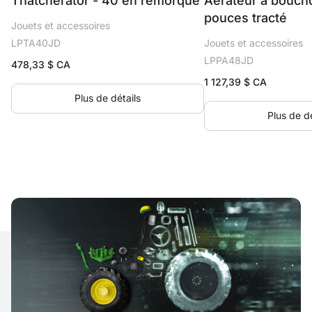
Thatcherator - 40 en remorque
Aérateur à bouch
pouces tracté
Jouets et accessoires
LPTA40JD
Jouets et accessoires
LPPA48JD
478,33
$ CA
1 127,39
$ CA
Plus de détails
Plus de dé