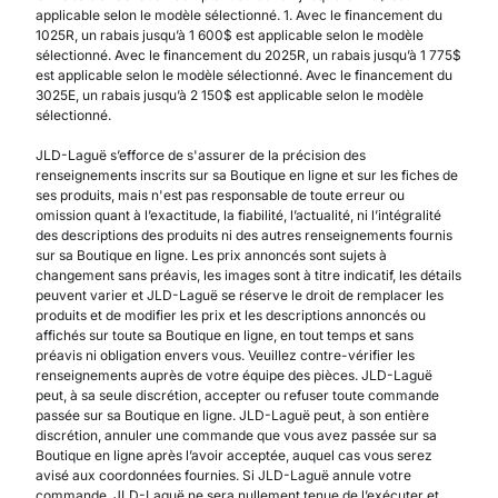
applicable selon le modèle sélectionné. 1. Avec le financement du
1025R, un rabais jusqu’à 1 600$ est applicable selon le modèle
sélectionné. Avec le financement du 2025R, un rabais jusqu’à 1 775$
est applicable selon le modèle sélectionné. Avec le financement du
3025E, un rabais jusqu’à 2 150$ est applicable selon le modèle
sélectionné.
JLD-Laguë s’efforce de s'assurer de la précision des
renseignements inscrits sur sa Boutique en ligne et sur les fiches de
ses produits, mais n'est pas responsable de toute erreur ou
omission quant à l’exactitude, la fiabilité, l’actualité, ni l’intégralité
des descriptions des produits ni des autres renseignements fournis
sur sa Boutique en ligne. Les prix annoncés sont sujets à
changement sans préavis, les images sont à titre indicatif, les détails
peuvent varier et JLD-Laguë se réserve le droit de remplacer les
produits et de modifier les prix et les descriptions annoncés ou
affichés sur toute sa Boutique en ligne, en tout temps et sans
préavis ni obligation envers vous. Veuillez contre-vérifier les
renseignements auprès de votre équipe des pièces. JLD-Laguë
peut, à sa seule discrétion, accepter ou refuser toute commande
passée sur sa Boutique en ligne. JLD-Laguë peut, à son entière
discrétion, annuler une commande que vous avez passée sur sa
Boutique en ligne après l’avoir acceptée, auquel cas vous serez
avisé aux coordonnées fournies. Si JLD-Laguë annule votre
commande, JLD-Laguë ne sera nullement tenue de l’exécuter et