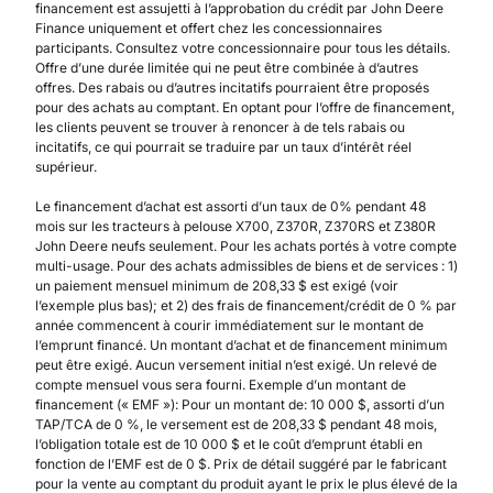
financement est assujetti à l’approbation du crédit par John Deere
Finance uniquement et offert chez les concessionnaires
participants. Consultez votre concessionnaire pour tous les détails.
Offre d’une durée limitée qui ne peut être combinée à d’autres
offres. Des rabais ou d’autres incitatifs pourraient être proposés
pour des achats au comptant. En optant pour l’offre de financement,
les clients peuvent se trouver à renoncer à de tels rabais ou
incitatifs, ce qui pourrait se traduire par un taux d’intérêt réel
supérieur.
Le financement d’achat est assorti d’un taux de 0% pendant 48
mois sur les tracteurs à pelouse X700, Z370R, Z370RS et Z380R
John Deere neufs seulement. Pour les achats portés à votre compte
multi-usage. Pour des achats admissibles de biens et de services : 1)
un paiement mensuel minimum de 208,33 $ est exigé (voir
l’exemple plus bas); et 2) des frais de financement/crédit de 0 % par
année commencent à courir immédiatement sur le montant de
l’emprunt financé. Un montant d’achat et de financement minimum
peut être exigé. Aucun versement initial n’est exigé. Un relevé de
compte mensuel vous sera fourni. Exemple d’un montant de
financement (« EMF »): Pour un montant de: 10 000 $, assorti d’un
TAP/TCA de 0 %, le versement est de 208,33 $ pendant 48 mois,
l’obligation totale est de 10 000 $ et le coût d’emprunt établi en
fonction de l’EMF est de 0 $. Prix de détail suggéré par le fabricant
pour la vente au comptant du produit ayant le prix le plus élevé de la