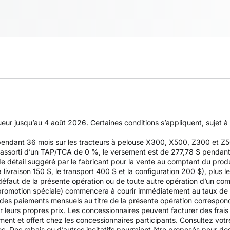
gueur jusqu’au 4 août 2026. Certaines conditions s’appliquent, sujet 
 pendant 36 mois sur les tracteurs à pelouse X300, X500, Z300 et 
ssorti d’un TAP/TCA de 0 %, le versement est de 277,78 $ pendant 36
de détail suggéré par le fabricant pour la vente au comptant du produ
ivraison 150 $, le transport 400 $ et la configuration 200 $), plus l
n défaut de la présente opération ou de toute autre opération d’un com
e promotion spéciale) commencera à courir immédiatement au taux de
e des paiements mensuels au titre de la présente opération correspo
ir leurs propres prix. Les concessionnaires peuvent facturer des frai
nt et offert chez les concessionnaires participants. Consultez votre
es. Des rabais ou d’autres incitatifs pourraient être proposés pour d