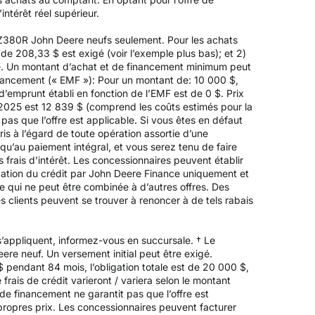
intérêt réel supérieur.
 Z380R John Deere neufs seulement. Pour les achats
e 208,33 $ est exigé (voir l’exemple plus bas); et 2)
é. Un montant d’achat et de financement minimum peut
inancement (« EMF »): Pour un montant de: 10 000 $,
’emprunt établi en fonction de l’EMF est de 0 $. Prix
e 2025 est 12 839 $ (comprend les coûts estimés pour la
 pas que l’offre est applicable. Si vous êtes en défaut
is à l’égard de toute opération assortie d’une
’au paiement intégral, et vous serez tenu de faire
frais d’intérêt. Les concessionnaires peuvent établir
obation du crédit par John Deere Finance uniquement et
ée qui ne peut être combinée à d’autres offres. Des
s clients peuvent se trouver à renoncer à de tels rabais
’appliquent, informez-vous en succursale. † Le
re neuf. Un versement initial peut être exigé.
endant 84 mois, l’obligation totale est de 20 000 $,
frais de crédit varieront / variera selon le montant
de financement ne garantit pas que l’offre est
propres prix. Les concessionnaires peuvent facturer