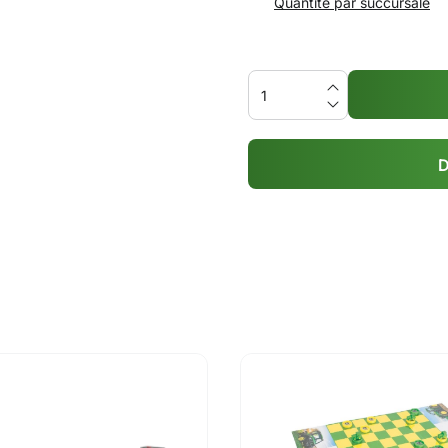
Quantité par succursale
D