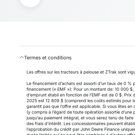
Termes et conditions
Les offres sur les tracteurs à pelouse et ZTrak sont vi
Le financement d’achats est assorti d’un taux de 0 %
financement (« EMF »): Pour un montant de: 10 000 $, a
d’emprunt établi en fonction de l’EMF est de 0 $. Prix 
2025 est 12 809 $ (comprend les coûts estimés pour la l
garantit pas que l’offre est applicable. Si vous êtes e
(y compris à l’égard de toute opération assortie d’un
jusqu’au paiement intégral, et vous serez tenu de fair
des frais d’intérêt. Les concessionnaires peuvent établ
l’approbation du crédit par John Deere Finance uniqueme
durée limitée qui ne peut être combinée à d’autres offr