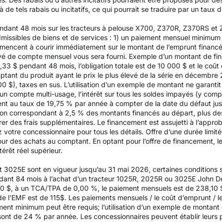
de tels rabais ou incitatifs, ce qui pourrait se traduire par un taux d’
endant 48 mois sur les tracteurs à pelouse X700, Z370R, Z370RS et
issibles de biens et de services : 1) un paiement mensuel minimum d
mencent à courir immédiatement sur le montant de l’emprunt financ
elevé de compte mensuel vous sera fourni. Exemple d’un montant de f
3 $ pendant 48 mois, l’obligation totale est de 10 000 $ et le coût d
mptant du produit ayant le prix le plus élevé de la série en décembr
200 $), taxes en sus. L’utilisation d’un exemple de montant ne garantit
un compte multi-usage, l’intérêt sur tous les soldes impayés (y compr
 au taux de 19,75 % par année à compter de la date du défaut jusqu
on correspondant à 2,5 % des montants financés au départ, plus des 
rer des frais supplémentaires. Le financement est assujetti à l’appr
z votre concessionnaire pour tous les détails. Offre d’une durée limit
pour des achats au comptant. En optant pour l’offre de financement, le
térêt réel supérieur.
t 3025E sont en vigueur jusqu’au 31 mai 2026, certaines conditions s
dant 84 mois à l’achat d’un tracteur 1025R, 2025R ou 3025E John Dee
 $, à un TCA/TPA de 0,00 %, le paiement mensuels est de 238,10 $ p
 de l’EMF est de 115$. Les paiements mensuels / le coût d’emprunt / le 
ent minimum peut être requis; l’utilisation d’un exemple de montant 
sont de 24 % par année. Les concessionnaires peuvent établir leurs 