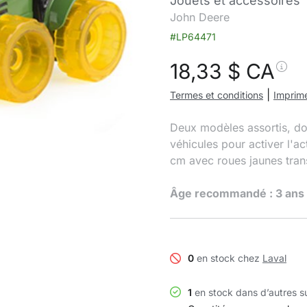
Jouets et accessoires
John Deere
#LP64471
18,33
$ CA
|
Termes et conditions
Imprime
Deux modèles assortis, do
véhicules pour activer l'a
cm avec roues jaunes trans
Âge recommandé : 3 ans 
0
en stock chez
Laval
1
en stock dans d’autres s