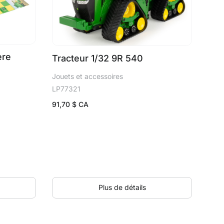
ere
Tracteur 1/32 9R 540
Jouets et accessoires
LP77321
91,70
$ CA
Plus de détails