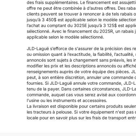
des frais supplémentaires. Le financement est assujett
offre ne peut être combinée à d’autres offres. Des raba
clients peuvent se trouver à renoncer à de tels rabais o
jusqu’à 3 450$ est applicable selon le modèle sélectio
l’achat au comptant du 3025E jusqu’à 3 125$ est applic
sélectionné. Avec le financement du 2025R, un rabais j
applicable selon le modèle sélectionné.
JLD-Laguë s’efforce de s'assurer de la précision des re
ou omission quant à l’exactitude, la fiabilité, l’actualit
annoncés sont sujets à changement sans préavis, les ima
modifier les prix et les descriptions annoncés ou affich
renseignements auprès de votre équipe des pièces. JL
peut, à son entière discrétion, annuler une commande 
fournies. Si JLD-Laguë annule votre commande, JLD-Lag
tenu de la payer. Dans certaines circonstances, JLD-L
commande, auquel cas vous serez avisé aux coordonnées fo
l'usine ou les instruments et accessoires.
La livraison est disponible pour certains produits seul
les tracteurs à pelouse. Si votre équipement n'est pas
locale pour en savoir plus sur les frais de transport entre