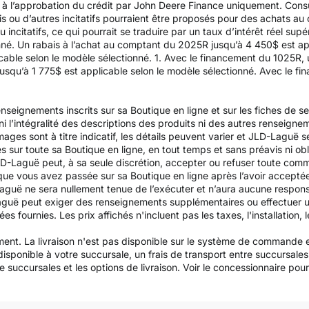
i à l’approbation du crédit par John Deere Finance uniquement. Consu
is ou d’autres incitatifs pourraient être proposés pour des achats au
u incitatifs, ce qui pourrait se traduire par un taux d’intérêt réel su
nné. Un rabais à l’achat au comptant du 2025R jusqu’à 4 450$ est app
able selon le modèle sélectionné. 1. Avec le financement du 1025R, 
usqu’à 1 775$ est applicable selon le modèle sélectionné. Avec le f
nseignements inscrits sur sa Boutique en ligne et sur les fiches de s
é, ni l’intégralité des descriptions des produits ni des autres renseign
ges sont à titre indicatif, les détails peuvent varier et JLD-Laguë se
és sur toute sa Boutique en ligne, en tout temps et sans préavis ni obl
D-Laguë peut, à sa seule discrétion, accepter ou refuser toute com
que vous avez passée sur sa Boutique en ligne après l’avoir accept
uë ne sera nullement tenue de l’exécuter et n’aura aucune responsa
aguë peut exiger des renseignements supplémentaires ou effectuer u
urnies. Les prix affichés n'incluent pas les taxes, l'installation, le
ement. La livraison n'est pas disponible sur le système de commande e
 disponible à votre succursale, un frais de transport entre succursa
 succursales et les options de livraison. Voir le concessionnaire pour la 