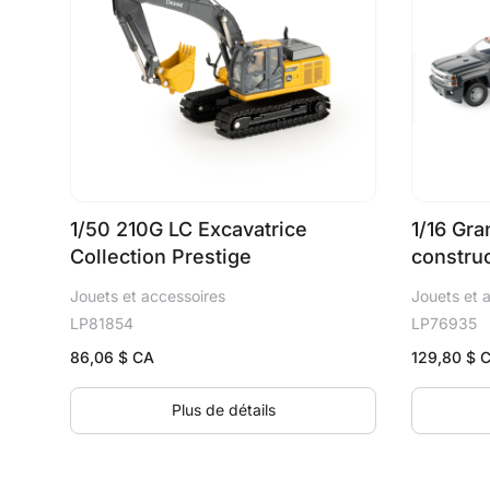
1/50 210G LC Excavatrice
1/16 Gr
Collection Prestige
construc
Jouets et accessoires
Jouets et 
LP81854
LP76935
86,06
$ CA
129,80
$ 
Plus de détails