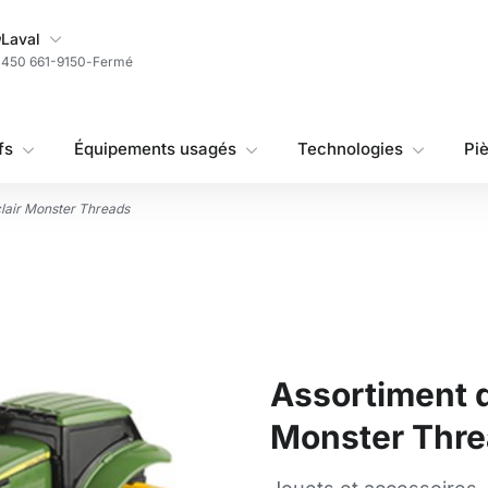
Ma succursale
Laval
450 661-9150
-
Fermé
fs
Équipements usagés
Technologies
Pi
clair Monster Threads
Assortiment d
Monster Thr