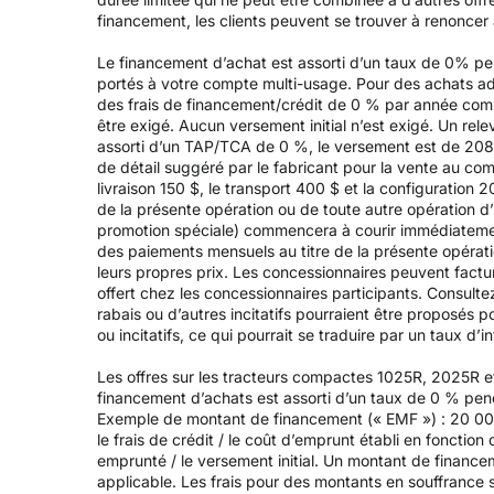
financement, les clients peuvent se trouver à renoncer à 
Le financement d’achat est assorti d’un taux de 0% p
portés à votre compte multi-usage. Pour des achats adm
des frais de financement/crédit de 0 % par année com
être exigé. Aucun versement initial n’est exigé. Un r
assorti d’un TAP/TCA de 0 %, le versement est de 208,3
de détail suggéré par le fabricant pour la vente au co
livraison 150 $, le transport 400 $ et la configuration 
de la présente opération ou de toute autre opération d’
promotion spéciale) commencera à courir immédiatement
des paiements mensuels au titre de la présente opérati
leurs propres prix. Les concessionnaires peuvent factu
offert chez les concessionnaires participants. Consulte
rabais ou d’autres incitatifs pourraient être proposés 
ou incitatifs, ce qui pourrait se traduire par un taux d’in
Les offres sur les tracteurs compactes 1025R, 2025R e
financement d’achats est assorti d’un taux de 0 % pen
Exemple de montant de financement (« EMF ») : 20 000
le frais de crédit / le coût d’emprunt établi en fonction
emprunté / le versement initial. Un montant de financem
applicable. Les frais pour des montants en souffrance 