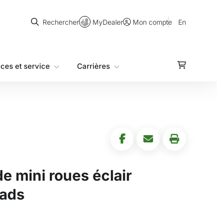
Rechercher
MyDealer
En
Rechercher
Mon compte
èces et service
Carrières
e mini roues éclair
eads