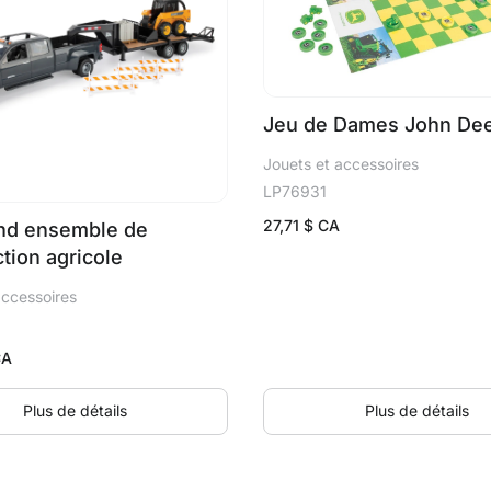
Jeu de Dames John De
Jouets et accessoires
LP76931
27,71
$ CA
and ensemble de
tion agricole
accessoires
CA
Plus de détails
Plus de détails