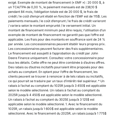
exigé. Exemple de montant de financement (« EMF ») : 20 000 $, à
un TCA/TPA de 0,00 %, le paiement mensuels est de 238,10 $
pendant 84 mois, l’obligation totale est de 20 000 $, le frais de
crédit / le coût d’emprunt établi en fonction de l’EMF est de 115$. Les
paiements mensuels / le coût d’emprunt / le frais de crédit varieront
/ variera selon le montant emprunté / le versement initial. Un
montant de financement minimum peut être requis; l’utilisation d’un
exemple de montant de financement ne garantit pas que l’offre est
applicable. Les frais pour des montants en souffrance sont de 24 %
par année. Les concessionnaires peuvent établir leurs propres prix.
Les concessionnaires peuvent facturer des frais supplémentaires.
Le financement est assujetti à l’approbation du crédit par John
Deere Finance uniquement. Consultez votre concessionnaire pour
tous les détails. Cette offre ne peut être combinée à d’autres offres.
Des rabais ou d’autres incitatifs pourraient être proposés pour des
achats au comptant. En optant pour l’offre de financement, les
clients peuvent se trouver à renoncer à de tels rabais ou incitatifs,
ce qui pourrait se traduire par un taux d’intérêt réel supérieur. * Un
rabais à l’achat au comptant du 1025R jusqu’à 3 450$ est applicable
selon le modèle sélectionné. Un rabais à l’achat au comptant du
2025R jusqu’à 4 450$ est applicable selon le modèle sélectionné.
Un rabais à l’achat au comptant du 3025E jusqu’à 3 125$ est
applicable selon le modèle sélectionné. 1. Avec le financement du
1025R, un rabais jusqu’à 1 600$ est applicable selon le modèle
sélectionné. Avec le financement du 2025R, un rabais jusqu’à 1 775$