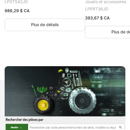
LPSTS42JD
Jouets et accessoires
LPPRT36JD
986,29
$ CA
393,67
$ CA
Plus de détails
Plus de dé