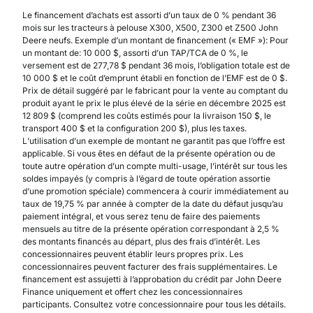
Le financement d’achats est assorti d’un taux de 0 % pendant 36
mois sur les tracteurs à pelouse X300, X500, Z300 et Z500 John
Deere neufs. Exemple d’un montant de financement (« EMF »): Pour
un montant de: 10 000 $, assorti d’un TAP/TCA de 0 %, le
versement est de 277,78 $ pendant 36 mois, l’obligation totale est de
10 000 $ et le coût d’emprunt établi en fonction de l’EMF est de 0 $.
Prix de détail suggéré par le fabricant pour la vente au comptant du
produit ayant le prix le plus élevé de la série en décembre 2025 est
12 809 $ (comprend les coûts estimés pour la livraison 150 $, le
transport 400 $ et la configuration 200 $), plus les taxes.
L’utilisation d’un exemple de montant ne garantit pas que l’offre est
applicable. Si vous êtes en défaut de la présente opération ou de
toute autre opération d’un compte multi-usage, l’intérêt sur tous les
soldes impayés (y compris à l’égard de toute opération assortie
d’une promotion spéciale) commencera à courir immédiatement au
taux de 19,75 % par année à compter de la date du défaut jusqu’au
paiement intégral, et vous serez tenu de faire des paiements
mensuels au titre de la présente opération correspondant à 2,5 %
des montants financés au départ, plus des frais d’intérêt. Les
concessionnaires peuvent établir leurs propres prix. Les
concessionnaires peuvent facturer des frais supplémentaires. Le
financement est assujetti à l’approbation du crédit par John Deere
Finance uniquement et offert chez les concessionnaires
participants. Consultez votre concessionnaire pour tous les détails.