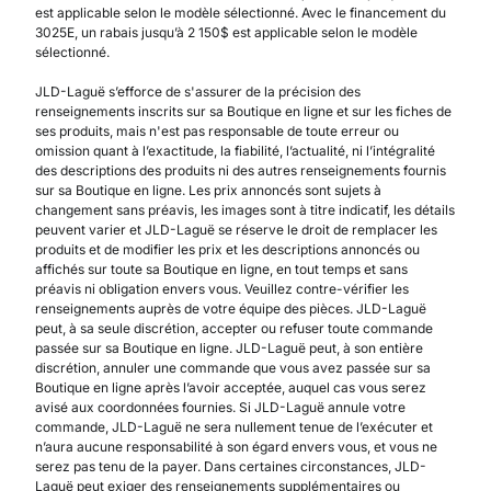
est applicable selon le modèle sélectionné. Avec le financement du
3025E, un rabais jusqu’à 2 150$ est applicable selon le modèle
sélectionné.
JLD-Laguë s’efforce de s'assurer de la précision des
renseignements inscrits sur sa Boutique en ligne et sur les fiches de
ses produits, mais n'est pas responsable de toute erreur ou
omission quant à l’exactitude, la fiabilité, l’actualité, ni l’intégralité
des descriptions des produits ni des autres renseignements fournis
sur sa Boutique en ligne. Les prix annoncés sont sujets à
changement sans préavis, les images sont à titre indicatif, les détails
peuvent varier et JLD-Laguë se réserve le droit de remplacer les
produits et de modifier les prix et les descriptions annoncés ou
affichés sur toute sa Boutique en ligne, en tout temps et sans
préavis ni obligation envers vous. Veuillez contre-vérifier les
renseignements auprès de votre équipe des pièces. JLD-Laguë
peut, à sa seule discrétion, accepter ou refuser toute commande
passée sur sa Boutique en ligne. JLD-Laguë peut, à son entière
discrétion, annuler une commande que vous avez passée sur sa
Boutique en ligne après l’avoir acceptée, auquel cas vous serez
avisé aux coordonnées fournies. Si JLD-Laguë annule votre
commande, JLD-Laguë ne sera nullement tenue de l’exécuter et
n’aura aucune responsabilité à son égard envers vous, et vous ne
serez pas tenu de la payer. Dans certaines circonstances, JLD-
Laguë peut exiger des renseignements supplémentaires ou