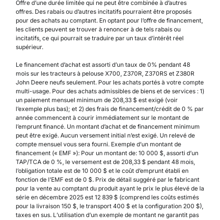
Offre d’une durée limitée qui ne peut être combinée à d’autres
offres. Des rabais ou d’autres incitatifs pourraient être proposés
pour des achats au comptant. En optant pour l’offre de financement,
les clients peuvent se trouver à renoncer à de tels rabais ou
incitatifs, ce qui pourrait se traduire par un taux d’intérêt réel
supérieur.
Le financement d’achat est assorti d’un taux de 0% pendant 48
mois sur les tracteurs à pelouse X700, Z370R, Z370RS et Z380R
John Deere neufs seulement. Pour les achats portés à votre compte
multi-usage. Pour des achats admissibles de biens et de services : 1)
un paiement mensuel minimum de 208,33 $ est exigé (voir
l’exemple plus bas); et 2) des frais de financement/crédit de 0 % par
année commencent à courir immédiatement sur le montant de
l’emprunt financé. Un montant d’achat et de financement minimum
peut être exigé. Aucun versement initial n’est exigé. Un relevé de
compte mensuel vous sera fourni. Exemple d’un montant de
financement (« EMF »): Pour un montant de: 10 000 $, assorti d’un
TAP/TCA de 0 %, le versement est de 208,33 $ pendant 48 mois,
l’obligation totale est de 10 000 $ et le coût d’emprunt établi en
fonction de l’EMF est de 0 $. Prix de détail suggéré par le fabricant
pour la vente au comptant du produit ayant le prix le plus élevé de la
série en décembre 2025 est 12 839 $ (comprend les coûts estimés
pour la livraison 150 $, le transport 400 $ et la configuration 200 $),
taxes en sus. L’utilisation d’un exemple de montant ne garantit pas