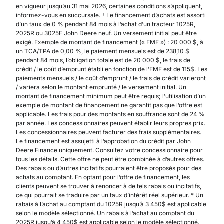
en vigueur jusqu’au 31 mai 2026, certaines conditions s’appliquent,
informez-vous en succursale. † Le financement d’achats est assorti
d’un taux de 0 % pendant 84 mois à l’achat d’un tracteur 1025R,
2025R ou 3025E John Deere neuf. Un versement initial peut être
exigé. Exemple de montant de financement (« EMF ») : 20 000 $, à
un TCA/TPA de 0,00 %, le paiement mensuels est de 238,10 $
pendant 84 mois, l’obligation totale est de 20 000 $, le frais de
crédit / le coût d’emprunt établi en fonction de l’EMF est de 115$. Les
paiements mensuels / le coût d’emprunt / le frais de crédit varieront
/ variera selon le montant emprunté / le versement initial. Un
montant de financement minimum peut être requis; l’utilisation d’un
exemple de montant de financement ne garantit pas que l’offre est
applicable. Les frais pour des montants en souffrance sont de 24 %
par année. Les concessionnaires peuvent établir leurs propres prix.
Les concessionnaires peuvent facturer des frais supplémentaires.
Le financement est assujetti à l’approbation du crédit par John
Deere Finance uniquement. Consultez votre concessionnaire pour
tous les détails. Cette offre ne peut être combinée à d’autres offres.
Des rabais ou d’autres incitatifs pourraient être proposés pour des
achats au comptant. En optant pour l’offre de financement, les
clients peuvent se trouver à renoncer à de tels rabais ou incitatifs,
ce qui pourrait se traduire par un taux d’intérêt réel supérieur. * Un
rabais à l’achat au comptant du 1025R jusqu’à 3 450$ est applicable
selon le modèle sélectionné. Un rabais à l’achat au comptant du
2025R jusqu’à 4 450$ est applicable selon le modèle sélectionné.