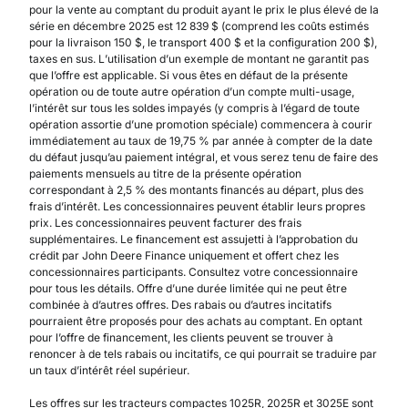
pour la vente au comptant du produit ayant le prix le plus élevé de la
série en décembre 2025 est 12 839 $ (comprend les coûts estimés
pour la livraison 150 $, le transport 400 $ et la configuration 200 $),
taxes en sus. L’utilisation d’un exemple de montant ne garantit pas
que l’offre est applicable. Si vous êtes en défaut de la présente
opération ou de toute autre opération d’un compte multi-usage,
l’intérêt sur tous les soldes impayés (y compris à l’égard de toute
opération assortie d’une promotion spéciale) commencera à courir
immédiatement au taux de 19,75 % par année à compter de la date
du défaut jusqu’au paiement intégral, et vous serez tenu de faire des
paiements mensuels au titre de la présente opération
correspondant à 2,5 % des montants financés au départ, plus des
frais d’intérêt. Les concessionnaires peuvent établir leurs propres
prix. Les concessionnaires peuvent facturer des frais
supplémentaires. Le financement est assujetti à l’approbation du
crédit par John Deere Finance uniquement et offert chez les
concessionnaires participants. Consultez votre concessionnaire
pour tous les détails. Offre d’une durée limitée qui ne peut être
combinée à d’autres offres. Des rabais ou d’autres incitatifs
pourraient être proposés pour des achats au comptant. En optant
pour l’offre de financement, les clients peuvent se trouver à
renoncer à de tels rabais ou incitatifs, ce qui pourrait se traduire par
un taux d’intérêt réel supérieur.
Les offres sur les tracteurs compactes 1025R, 2025R et 3025E sont