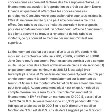
concessionnaires peuvent facturer des frais supplémentaires. Le
financement est assujetti à l’approbation du crédit par John Deere
Finance uniquement et offert chez les concessionnaires
participants. Consultez votre concessionnaire pour tous les détails.
Offre d’une durée limitée qui ne peut être combinée à d’autres
offres. Des rabais ou d’autres incitatifs pourraient être proposés
pour des achats au comptant. En optant pour l’offre de financement,
les clients peuvent se trouver à renoncer à de tels rabais ou
incitatifs, ce qui pourrait se traduire par un taux d’intérêt réel
supérieur.
Le financement d’achat est assorti d’un taux de 0% pendant 48
mois sur les tracteurs à pelouse X700, Z370R, Z370RS et Z380R
John Deere neufs seulement. Pour les achats portés à votre compte
multi-usage. Pour des achats admissibles de biens et de services : 1)
un paiement mensuel minimum de 208,33 $ est exigé (voir
l’exemple plus bas); et 2) des frais de financement/crédit de 0 % par
année commencent à courir immédiatement sur le montant de
l’emprunt financé. Un montant d’achat et de financement minimum
peut être exigé. Aucun versement initial n’est exigé. Un relevé de
compte mensuel vous sera fourni. Exemple d’un montant de
financement (« EMF »): Pour un montant de: 10 000 $, assorti d’un
TAP/TCA de 0 %, le versement est de 208,33 $ pendant 48 mois,
l’obligation totale est de 10 000 $ et le coût d’emprunt établi en
fonction de l’EMF est de 0 $. Prix de détail suggéré par le fabricant