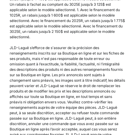
Un rabais à l’achat au comptant du 3025E jusqu’à 3 125$ est
applicable selon le modèle sélectionné. 1. Avec le financement du
1025R, un rabais jusqu’à 1 600$ est applicable selon le modèle
sélectionné. Avec le financement du 2025R, un rabais jusqu’à 1 775$
est applicable selon le modèle sélectionné. Avec le financement du
3025E, un rabais jusqu’à 2 150$ est applicable selon le modèle
sélectionné.
JLD-Laguë s’efforce de s'assurer de la précision des
renseignements inscrits sur sa Boutique en ligne et sur les fiches de
ses produits, mais n'est pas responsable de toute erreur ou
omission quant à l’exactitude, la fiabilité, l’actualité, ni l’intégralité
des descriptions des produits ni des autres renseignements fournis
sur sa Boutique en ligne. Les prix annoncés sont sujets à
changement sans préavis, les images sont à titre indicatif, les détails
peuvent varier et JLD-Laguë se réserve le droit de remplacer les
produits et de modifier les prix et les descriptions annoncés ou
affichés sur toute sa Boutique en ligne, en tout temps et sans
préavis ni obligation envers vous. Veuillez contre-vérifier les
renseignements auprès de votre équipe des pièces. JLD-Laguë
peut, à sa seule discrétion, accepter ou refuser toute commande
passée sur sa Boutique en ligne. JLD-Laguë peut, à son entière
discrétion, annuler une commande que vous avez passée sur sa
Boutique en ligne après l’avoir acceptée, auquel cas vous serez
avisé aux coordonnées fournies. Si JLD-Laguë annule votre