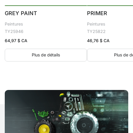
GREY PAINT
PRIMER
Peintures
Peintures
TY25946
TY25822
64,97
$ CA
46,76
$ CA
Plus de détails
Plus de dé