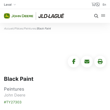
Aller au contenu
Laval
En
Ma succursale
Recher
Accueil
/
Pièces
/
Peintures
/
Black Paint
Black Paint
Peintures
John Deere
#TY27303