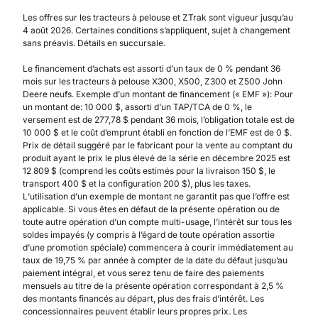
Les offres sur les tracteurs à pelouse et ZTrak sont vigueur jusqu’au
4 août 2026. Certaines conditions s’appliquent, sujet à changement
sans préavis. Détails en succursale.
Le financement d’achats est assorti d’un taux de 0 % pendant 36
mois sur les tracteurs à pelouse X300, X500, Z300 et Z500 John
Deere neufs. Exemple d’un montant de financement (« EMF »): Pour
un montant de: 10 000 $, assorti d’un TAP/TCA de 0 %, le
versement est de 277,78 $ pendant 36 mois, l’obligation totale est de
10 000 $ et le coût d’emprunt établi en fonction de l’EMF est de 0 $.
Prix de détail suggéré par le fabricant pour la vente au comptant du
produit ayant le prix le plus élevé de la série en décembre 2025 est
12 809 $ (comprend les coûts estimés pour la livraison 150 $, le
transport 400 $ et la configuration 200 $), plus les taxes.
L’utilisation d’un exemple de montant ne garantit pas que l’offre est
applicable. Si vous êtes en défaut de la présente opération ou de
toute autre opération d’un compte multi-usage, l’intérêt sur tous les
soldes impayés (y compris à l’égard de toute opération assortie
d’une promotion spéciale) commencera à courir immédiatement au
taux de 19,75 % par année à compter de la date du défaut jusqu’au
paiement intégral, et vous serez tenu de faire des paiements
mensuels au titre de la présente opération correspondant à 2,5 %
des montants financés au départ, plus des frais d’intérêt. Les
concessionnaires peuvent établir leurs propres prix. Les