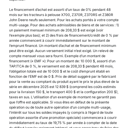
Le financement d’achat est assorti d’un taux de 0% pendant 48
mois sur les tracteurs à pelouse X700, Z370R, Z370RS et Z380R
John Deere neufs seulement. Pour les achats portés à votre compte
multi-usage. Pour des achats admissibles de biens et de services : 1)
un paiement mensuel minimum de 208,33 $ est exigé (voir
l’exemple plus bas); et 2) des frais de financement/crédit de 0 % par
année commencent à courir immédiatement sur le montant de
l’emprunt financé. Un montant d’achat et de financement minimum
peut être exigé. Aucun versement initial n’est exigé. Un relevé de
compte mensuel vous sera fourni. Exemple d’un montant de
financement (« EMF »): Pour un montant de: 10 000 $, assorti d’un
TAP/TCA de 0 %, le versement est de 208,33 $ pendant 48 mois,
l’obligation totale est de 10 000 $ et le coût d’emprunt établi en
fonction de l’EMF est de 0 $. Prix de détail suggéré par le fabricant
pour la vente au comptant du produit ayant le prix le plus élevé de la
série en décembre 2025 est 12 839 $ (comprend les coûts estimés
pour la livraison 150 $, le transport 400 $ et la configuration 200 $),
taxes en sus. L’utilisation d’un exemple de montant ne garantit pas
que l’offre est applicable. Si vous êtes en défaut de la présente
opération ou de toute autre opération d’un compte multi-usage,
l’intérêt sur tous les soldes impayés (y compris à l’égard de toute
opération assortie d’une promotion spéciale) commencera à courir
immédiatement au taux de 19,75 % par année à compter de la date
du défaut jusqu’au paiement intégral, et vous serez tenu de faire des