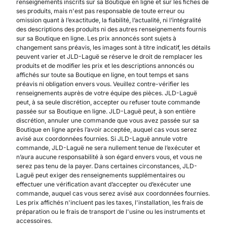
renseignements inscrits sur sa Boutique en ligne et sur les fiches de
ses produits, mais n'est pas responsable de toute erreur ou
omission quant à l’exactitude, la fiabilité, l’actualité, ni l’intégralité
des descriptions des produits ni des autres renseignements fournis
sur sa Boutique en ligne. Les prix annoncés sont sujets à
changement sans préavis, les images sont à titre indicatif, les détails
peuvent varier et JLD-Laguë se réserve le droit de remplacer les
produits et de modifier les prix et les descriptions annoncés ou
affichés sur toute sa Boutique en ligne, en tout temps et sans
préavis ni obligation envers vous. Veuillez contre-vérifier les
renseignements auprès de votre équipe des pièces. JLD-Laguë
peut, à sa seule discrétion, accepter ou refuser toute commande
passée sur sa Boutique en ligne. JLD-Laguë peut, à son entière
discrétion, annuler une commande que vous avez passée sur sa
Boutique en ligne après l’avoir acceptée, auquel cas vous serez
avisé aux coordonnées fournies. Si JLD-Laguë annule votre
commande, JLD-Laguë ne sera nullement tenue de l’exécuter et
n’aura aucune responsabilité à son égard envers vous, et vous ne
serez pas tenu de la payer. Dans certaines circonstances, JLD-
Laguë peut exiger des renseignements supplémentaires ou
effectuer une vérification avant d’accepter ou d’exécuter une
commande, auquel cas vous serez avisé aux coordonnées fournies.
Les prix affichés n'incluent pas les taxes, l'installation, les frais de
préparation ou le frais de transport de l'usine ou les instruments et
accessoires.