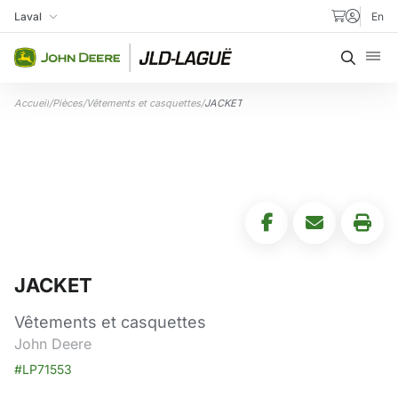
Aller au contenu
Laval
En
Ma succursale
Recher
Accueil
/
Pièces
/
Vêtements et casquettes
/
JACKET
JACKET
Vêtements et casquettes
John Deere
#LP71553