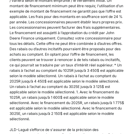
/ variera selon le montant emprunté / le versement initial. Un
montant de financement minimum peut être requis; l’utilisation d’un
exemple de montant de financement ne garantit pas que l’offre est
applicable. Les frais pour des montants en souffrance sont de 24 %
par année. Les concessionnaires peuvent établir leurs propres prix.
Les concessionnaires peuvent facturer des frais supplémentaires.
Le financement est assujetti à l’approbation du crédit par John
Deere Finance uniquement. Consultez votre concessionnaire pour
tous les détails. Cette offre ne peut être combinée à d’autres offres.
Des rabais ou d’autres incitatifs pourraient être proposés pour des
achats au comptant. En optant pour l’offre de financement, les
clients peuvent se trouver à renoncer à de tels rabais ou incitatifs,
ce qui pourrait se traduire par un taux d’intérêt réel supérieur. * Un
rabais à l’achat au comptant du 1025R jusqu’à 3 450$ est applicable
selon le modèle sélectionné. Un rabais à l’achat au comptant du
2025R jusqu’à 4 450$ est applicable selon le modèle sélectionné.
Un rabais à l’achat au comptant du 3025E jusqu’à 3 125$ est
applicable selon le modèle sélectionné. 1. Avec le financement du
1025R, un rabais jusqu’à 1 600$ est applicable selon le modèle
sélectionné. Avec le financement du 2025R, un rabais jusqu’à 1 775$
est applicable selon le modèle sélectionné. Avec le financement du
3025E, un rabais jusqu’à 2 150$ est applicable selon le modèle
sélectionné.
JLD-Laguë s’efforce de s'assurer de la précision des