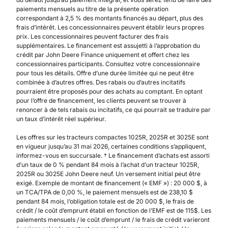
paiements mensuels au titre de la présente opération
correspondant à 2,5 % des montants financés au départ, plus des
frais d’intérêt. Les concessionnaires peuvent établir leurs propres
prix. Les concessionnaires peuvent facturer des frais
supplémentaires. Le financement est assujetti à l’approbation du
crédit par John Deere Finance uniquement et offert chez les
concessionnaires participants. Consultez votre concessionnaire
pour tous les détails. Offre d’une durée limitée qui ne peut être
combinée à d’autres offres. Des rabais ou d’autres incitatifs
pourraient être proposés pour des achats au comptant. En optant
pour l’offre de financement, les clients peuvent se trouver à
renoncer à de tels rabais ou incitatifs, ce qui pourrait se traduire par
un taux d’intérêt réel supérieur.
Les offres sur les tracteurs compactes 1025R, 2025R et 3025E sont
en vigueur jusqu’au 31 mai 2026, certaines conditions s’appliquent,
informez-vous en succursale. † Le financement d’achats est assorti
d’un taux de 0 % pendant 84 mois à l’achat d’un tracteur 1025R,
2025R ou 3025E John Deere neuf. Un versement initial peut être
exigé. Exemple de montant de financement (« EMF ») : 20 000 $, à
un TCA/TPA de 0,00 %, le paiement mensuels est de 238,10 $
pendant 84 mois, l’obligation totale est de 20 000 $, le frais de
crédit / le coût d’emprunt établi en fonction de l’EMF est de 115$. Les
paiements mensuels / le coût d’emprunt / le frais de crédit varieront