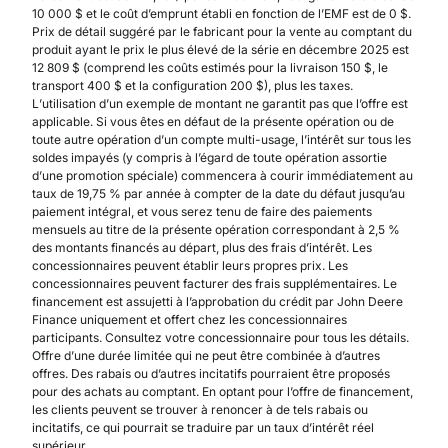
10 000 $ et le coût d’emprunt établi en fonction de l’EMF est de 0 $.
Prix de détail suggéré par le fabricant pour la vente au comptant du
produit ayant le prix le plus élevé de la série en décembre 2025 est
12 809 $ (comprend les coûts estimés pour la livraison 150 $, le
transport 400 $ et la configuration 200 $), plus les taxes.
L’utilisation d’un exemple de montant ne garantit pas que l’offre est
applicable. Si vous êtes en défaut de la présente opération ou de
toute autre opération d’un compte multi-usage, l’intérêt sur tous les
soldes impayés (y compris à l’égard de toute opération assortie
d’une promotion spéciale) commencera à courir immédiatement au
taux de 19,75 % par année à compter de la date du défaut jusqu’au
paiement intégral, et vous serez tenu de faire des paiements
mensuels au titre de la présente opération correspondant à 2,5 %
des montants financés au départ, plus des frais d’intérêt. Les
concessionnaires peuvent établir leurs propres prix. Les
concessionnaires peuvent facturer des frais supplémentaires. Le
financement est assujetti à l’approbation du crédit par John Deere
Finance uniquement et offert chez les concessionnaires
participants. Consultez votre concessionnaire pour tous les détails.
Offre d’une durée limitée qui ne peut être combinée à d’autres
offres. Des rabais ou d’autres incitatifs pourraient être proposés
pour des achats au comptant. En optant pour l’offre de financement,
les clients peuvent se trouver à renoncer à de tels rabais ou
incitatifs, ce qui pourrait se traduire par un taux d’intérêt réel
supérieur.