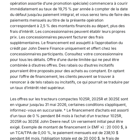
opération assortie d’une promotion spéciale) commencera à courir
immédiatement au taux de 19,75 % par année à compter de la date
du défaut jusqu’au paiement intégral, et vous serez tenu de faire des
paiements mensuels au titre de la présente opération
correspondant à 2,5 % des montants financés au départ, plus des
frais d’intérêt. Les concessionnaires peuvent établir leurs propres
prix. Les concessionnaires peuvent facturer des frais
supplémentaires. Le financement est assujetti à l’approbation du
crédit par John Deere Finance uniquement et offert chez les
concessionnaires participants. Consultez votre concessionnaire
pour tous les détails. Offre d’une durée limitée qui ne peut être
combinée à d’autres offres. Des rabais ou d’autres incitatifs
pourraient être proposés pour des achats au comptant. En optant
pour l’offre de financement, les clients peuvent se trouver à
renoncer à de tels rabais ou incitatifs, ce qui pourrait se traduire par
un taux d’intérêt réel supérieur.
Les offres sur les tracteurs compactes 1025R, 2025R et 3025E sont
en vigueur jusqu’au 31 mai 2026, certaines conditions s’appliquent,
informez-vous en succursale. † Le financement d’achats est assorti
d’un taux de 0 % pendant 84 mois à l’achat d’un tracteur 1025R,
2025R ou 3025E John Deere neuf. Un versement initial peut être
exigé. Exemple de montant de financement (« EMF ») : 20 000 $, à
un TCA/TPA de 0,00 %, le paiement mensuels est de 238,10 $
pendant 84 mois, l’obligation totale est de 20 000 $, le frais de