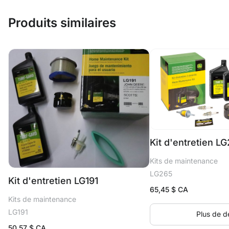
Produits similaires
Kit d'entretien L
Kits de maintenance
LG265
Kit d'entretien LG191
65,45
$ CA
Kits de maintenance
LG191
Plus de dé
50,57
$ CA