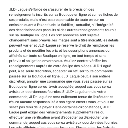
JLD-Laguë s’efforce de s'assurer de la précision des
renseignements inscrits sur sa Boutique en ligne et sur les fiches de
ses produits, mais n'est pas responsable de toute erreur ou
omission quant à l’exactitude, la fiabilité, l’actualité, ni l’intégralité
des descriptions des produits ni des autres renseignements fournis
sur sa Boutique en ligne. Les prix annoncés sont sujets à
changement sans préavis, les images sont à titre indicatif, les détails
peuvent varier et JLD-Laguë se réserve le droit de remplacer les
produits et de modifier les prix et les descriptions annoncés ou
affichés sur toute sa Boutique en ligne, en tout temps et sans
préavis ni obligation envers vous. Veuillez contre-vérifier les
renseignements auprès de votre équipe des pièces. JLD-Laguë
peut, à sa seule discrétion, accepter ou refuser toute commande
passée sur sa Boutique en ligne. JLD-Laguë peut, à son entière
discrétion, annuler une commande que vous avez passée sur sa
Boutique en ligne après l’avoir acceptée, auquel cas vous serez
avisé aux coordonnées fournies. Si JLD-Laguë annule votre
commande, JLD-Laguë ne sera nullement tenue de l’exécuter et
n’aura aucune responsabilité à son égard envers vous, et vous ne
serez pas tenu de la payer. Dans certaines circonstances, JLD-
Laguë peut exiger des renseignements supplémentaires ou
effectuer une vérification avant d’accepter ou d’exécuter une
commande, auquel cas vous serez avisé aux coordonnées fournies.
Les prix affichés n'incluent pas les taxes, l'installation, les frais de