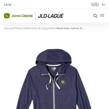
Aller au contenu
Laval
En
Ma succursale
Recher
Accueil
/
Pièces
/
Vêtements et casquettes
/
Veste bleu marine XL