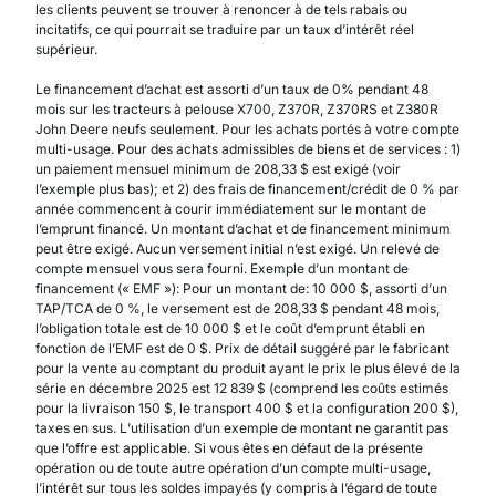
les clients peuvent se trouver à renoncer à de tels rabais ou
incitatifs, ce qui pourrait se traduire par un taux d’intérêt réel
supérieur.
Le financement d’achat est assorti d’un taux de 0% pendant 48
mois sur les tracteurs à pelouse X700, Z370R, Z370RS et Z380R
John Deere neufs seulement. Pour les achats portés à votre compte
multi-usage. Pour des achats admissibles de biens et de services : 1)
un paiement mensuel minimum de 208,33 $ est exigé (voir
l’exemple plus bas); et 2) des frais de financement/crédit de 0 % par
année commencent à courir immédiatement sur le montant de
l’emprunt financé. Un montant d’achat et de financement minimum
peut être exigé. Aucun versement initial n’est exigé. Un relevé de
compte mensuel vous sera fourni. Exemple d’un montant de
financement (« EMF »): Pour un montant de: 10 000 $, assorti d’un
TAP/TCA de 0 %, le versement est de 208,33 $ pendant 48 mois,
l’obligation totale est de 10 000 $ et le coût d’emprunt établi en
fonction de l’EMF est de 0 $. Prix de détail suggéré par le fabricant
pour la vente au comptant du produit ayant le prix le plus élevé de la
série en décembre 2025 est 12 839 $ (comprend les coûts estimés
pour la livraison 150 $, le transport 400 $ et la configuration 200 $),
taxes en sus. L’utilisation d’un exemple de montant ne garantit pas
que l’offre est applicable. Si vous êtes en défaut de la présente
opération ou de toute autre opération d’un compte multi-usage,
l’intérêt sur tous les soldes impayés (y compris à l’égard de toute