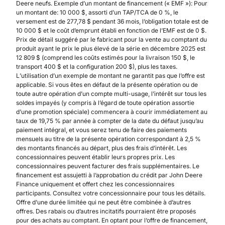
Deere neufs. Exemple d’un montant de financement (« EMF »): Pour
un montant de: 10 000 $, assorti d’un TAP/TCA de 0 %, le
versement est de 277,78 $ pendant 36 mois, l’obligation totale est de
10 000 $ et le coût d’emprunt établi en fonction de l’EMF est de 0 $.
Prix de détail suggéré par le fabricant pour la vente au comptant du
produit ayant le prix le plus élevé de la série en décembre 2025 est
12 809 $ (comprend les coûts estimés pour la livraison 150 $, le
transport 400 $ et la configuration 200 $), plus les taxes.
L’utilisation d’un exemple de montant ne garantit pas que l’offre est
applicable. Si vous êtes en défaut de la présente opération ou de
toute autre opération d’un compte multi-usage, l’intérêt sur tous les
soldes impayés (y compris à l’égard de toute opération assortie
d’une promotion spéciale) commencera à courir immédiatement au
taux de 19,75 % par année à compter de la date du défaut jusqu’au
paiement intégral, et vous serez tenu de faire des paiements
mensuels au titre de la présente opération correspondant à 2,5 %
des montants financés au départ, plus des frais d’intérêt. Les
concessionnaires peuvent établir leurs propres prix. Les
concessionnaires peuvent facturer des frais supplémentaires. Le
financement est assujetti à l’approbation du crédit par John Deere
Finance uniquement et offert chez les concessionnaires
participants. Consultez votre concessionnaire pour tous les détails.
Offre d’une durée limitée qui ne peut être combinée à d’autres
offres. Des rabais ou d’autres incitatifs pourraient être proposés
pour des achats au comptant. En optant pour l’offre de financement,