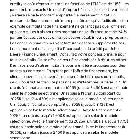
crédit / le coût d’emprunt établi en fonction de l’EMF est de 115$. Les
paiements mensuels / le coût d’emprunt / le frais de crédit varieront
/ variera selon le montant emprunté / le versement initial. Un
montant de financement minimum peut être requis; l’utilisation d’un
exemple de montant de financement ne garantit pas que l’offre est
applicable. Les frais pour des montants en souffrance sont de 24 %
par année. Les concessionnaires peuvent établir leurs propres prix.
Les concessionnaires peuvent facturer des frais supplémentaires.
Le financement est assujetti à l’approbation du crédit par John
Deere Finance uniquement. Consultez votre concessionnaire pour
tous les détails. Cette offre ne peut être combinée à d’autres offres.
Des rabais ou d’autres incitatifs pourraient être proposés pour des
achats au comptant. En optant pour l’offre de financement, les
clients peuvent se trouver à renoncer à de tels rabais ou incitatifs,
ce qui pourrait se traduire par un taux d’intérêt réel supérieur. * Un
rabais à l’achat au comptant du 1025R jusqu’à 3 450$ est applicable
selon le modèle sélectionné. Un rabais à l’achat au comptant du
2025R jusqu’à 4 450$ est applicable selon le modèle sélectionné.
Un rabais à l’achat au comptant du 3025E jusqu’à 3 125$ est
applicable selon le modèle sélectionné. 1. Avec le financement du
1025R, un rabais jusqu’à 1 600$ est applicable selon le modèle
sélectionné. Avec le financement du 2025R, un rabais jusqu’à 1 775$
est applicable selon le modèle sélectionné. Avec le financement du
3025E, un rabais jusqu’à 2 150$ est applicable selon le modèle
sélectionné.