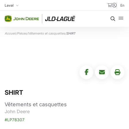
Aller au contenu
Laval
En
Ma succursale
Recher
Accueil
/
Pièces
/
Vêtements et casquettes
/
SHIRT
SHIRT
Vêtements et casquettes
John Deere
#LP78307