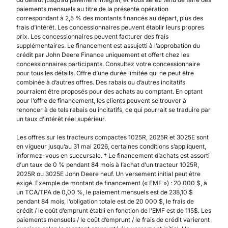
paiements mensuels au titre de la présente opération
correspondant à 2,5 % des montants financés au départ, plus des
frais d’intérêt. Les concessionnaires peuvent établir leurs propres
prix. Les concessionnaires peuvent facturer des frais
supplémentaires. Le financement est assujetti à l’approbation du
crédit par John Deere Finance uniquement et offert chez les
concessionnaires participants. Consultez votre concessionnaire
pour tous les détails. Offre d’une durée limitée qui ne peut être
combinée à d’autres offres. Des rabais ou d’autres incitatifs
pourraient être proposés pour des achats au comptant. En optant
pour l’offre de financement, les clients peuvent se trouver à
renoncer à de tels rabais ou incitatifs, ce qui pourrait se traduire par
un taux d’intérêt réel supérieur.
Les offres sur les tracteurs compactes 1025R, 2025R et 3025E sont
en vigueur jusqu’au 31 mai 2026, certaines conditions s’appliquent,
informez-vous en succursale. † Le financement d’achats est assorti
d’un taux de 0 % pendant 84 mois à l’achat d’un tracteur 1025R,
2025R ou 3025E John Deere neuf. Un versement initial peut être
exigé. Exemple de montant de financement (« EMF ») : 20 000 $, à
un TCA/TPA de 0,00 %, le paiement mensuels est de 238,10 $
pendant 84 mois, l’obligation totale est de 20 000 $, le frais de
crédit / le coût d’emprunt établi en fonction de l’EMF est de 115$. Les
paiements mensuels / le coût d’emprunt / le frais de crédit varieront