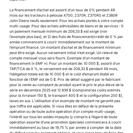
Le financement d’achat est assorti d’un taux de 0% pendant 48
mois sur les tracteurs à pelouse X700, Z370R, Z370RS et Z380R
John Deere neufs seulement. Pour les achats portés à votre compte
multi-usage. Pour des achats admissibles de biens et de services : 1)
un paiement mensuel minimum de 208,33 $ est exigé (voir
l’exemple plus bas); et 2) des frais de financement/crédit de 0 % par
année commencent à courir immédiatement sur le montant de
l’emprunt financé. Un montant d’achat et de financement minimum
peut être exigé. Aucun versement initial n’est exigé. Un relevé de
compte mensuel vous sera fourni. Exemple d’un montant de
financement (« EMF »): Pour un montant de: 10 000 $, assorti d’un
TAP/TCA de 0 %, le versement est de 208,33 $ pendant 48 mois,
l’obligation totale est de 10 000 $ et le coût d’emprunt établi en
fonction de l’EMF est de 0 $. Prix de détail suggéré par le fabricant
pour la vente au comptant du produit ayant le prix le plus élevé de la
série en décembre 2025 est 12 839 $ (comprend les coûts estimés
pour la livraison 150 $, le transport 400 $ et la configuration 200 $),
taxes en sus. L’utilisation d’un exemple de montant ne garantit pas
que l’offre est applicable. Si vous êtes en défaut de la présente
opération ou de toute autre opération d’un compte multi-usage,
l’intérêt sur tous les soldes impayés (y compris à l’égard de toute
opération assortie d’une promotion spéciale) commencera à courir
immédiatement au taux de 19,75 % par année à compter de la date
du défaut jusqu’au paiement intégral, et vous serez tenu de faire des