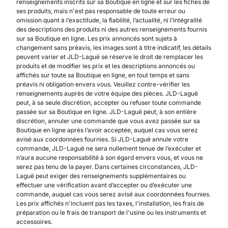
renseignements inscrits sur sa Boutique en ligne et sur les fiches de
ses produits, mais n'est pas responsable de toute erreur ou
omission quant à l’exactitude, la fiabilité, l’actualité, ni l’intégralité
des descriptions des produits ni des autres renseignements fournis
sur sa Boutique en ligne. Les prix annoncés sont sujets à
changement sans préavis, les images sont à titre indicatif, les détails
peuvent varier et JLD-Laguë se réserve le droit de remplacer les
produits et de modifier les prix et les descriptions annoncés ou
affichés sur toute sa Boutique en ligne, en tout temps et sans
préavis ni obligation envers vous. Veuillez contre-vérifier les
renseignements auprès de votre équipe des pièces. JLD-Laguë
peut, à sa seule discrétion, accepter ou refuser toute commande
passée sur sa Boutique en ligne. JLD-Laguë peut, à son entière
discrétion, annuler une commande que vous avez passée sur sa
Boutique en ligne après l’avoir acceptée, auquel cas vous serez
avisé aux coordonnées fournies. Si JLD-Laguë annule votre
commande, JLD-Laguë ne sera nullement tenue de l’exécuter et
n’aura aucune responsabilité à son égard envers vous, et vous ne
serez pas tenu de la payer. Dans certaines circonstances, JLD-
Laguë peut exiger des renseignements supplémentaires ou
effectuer une vérification avant d’accepter ou d’exécuter une
commande, auquel cas vous serez avisé aux coordonnées fournies.
Les prix affichés n'incluent pas les taxes, l'installation, les frais de
préparation ou le frais de transport de l'usine ou les instruments et
accessoires.