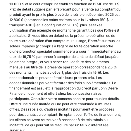
10 000 $ et le coût d’emprunt établi en fonction de l’EMF est de 0 $.
Prix de détail suggéré par le fabricant pour la vente au comptant du
produit ayant le prix le plus élevé de la série en décembre 2025 est
12 809 $ (comprend les coûts estimés pour la livraison 150 $, le
transport 400 $ et la configuration 200 $), plus les taxes.
L’utilisation d’un exemple de montant ne garantit pas que l’offre est
applicable. Si vous êtes en défaut de la présente opération ou de
toute autre opération d’un compte multi-usage, l’intérêt sur tous les
soldes impayés (y compris à l’égard de toute opération assortie
d’une promotion spéciale) commencera à courir immédiatement au
taux de 19,75 % par année à compter de la date du défaut jusqu’au
paiement intégral, et vous serez tenu de faire des paiements
mensuels au titre de la présente opération correspondant à 2,5 %
des montants financés au départ, plus des frais d’intérêt. Les
concessionnaires peuvent établir leurs propres prix. Les
concessionnaires peuvent facturer des frais supplémentaires. Le
financement est assujetti à l’approbation du crédit par John Deere
Finance uniquement et offert chez les concessionnaires
participants. Consultez votre concessionnaire pour tous les détails.
Offre d’une durée limitée qui ne peut être combinée à d’autres
offres. Des rabais ou d’autres incitatifs pourraient être proposés
pour des achats au comptant. En optant pour l’offre de financement,
les clients peuvent se trouver à renoncer à de tels rabais ou
incitatifs, ce qui pourrait se traduire par un taux d’intérêt réel
supérieur.