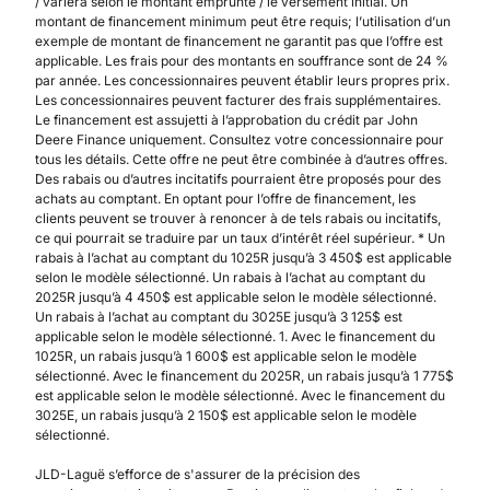
/ variera selon le montant emprunté / le versement initial. Un
montant de financement minimum peut être requis; l’utilisation d’un
exemple de montant de financement ne garantit pas que l’offre est
applicable. Les frais pour des montants en souffrance sont de 24 %
par année. Les concessionnaires peuvent établir leurs propres prix.
Les concessionnaires peuvent facturer des frais supplémentaires.
Le financement est assujetti à l’approbation du crédit par John
Deere Finance uniquement. Consultez votre concessionnaire pour
tous les détails. Cette offre ne peut être combinée à d’autres offres.
Des rabais ou d’autres incitatifs pourraient être proposés pour des
achats au comptant. En optant pour l’offre de financement, les
clients peuvent se trouver à renoncer à de tels rabais ou incitatifs,
ce qui pourrait se traduire par un taux d’intérêt réel supérieur. * Un
rabais à l’achat au comptant du 1025R jusqu’à 3 450$ est applicable
selon le modèle sélectionné. Un rabais à l’achat au comptant du
2025R jusqu’à 4 450$ est applicable selon le modèle sélectionné.
Un rabais à l’achat au comptant du 3025E jusqu’à 3 125$ est
applicable selon le modèle sélectionné. 1. Avec le financement du
1025R, un rabais jusqu’à 1 600$ est applicable selon le modèle
sélectionné. Avec le financement du 2025R, un rabais jusqu’à 1 775$
est applicable selon le modèle sélectionné. Avec le financement du
3025E, un rabais jusqu’à 2 150$ est applicable selon le modèle
sélectionné.
JLD-Laguë s’efforce de s'assurer de la précision des