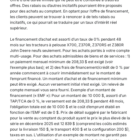
offres. Des rabais ou d’autres incitatifs pourraient être proposés
pour des achats au comptant. En optant pour l’offre de financement,
les clients peuvent se trouver à renoncer à de tels rabais ou
incitatifs, ce qui pourrait se traduire par un taux d’intérêt réel
supérieur.
Le financement d’achat est assorti d’un taux de 0% pendant 48
mois sur les tracteurs à pelouse X700, Z370R, Z370RS et Z380R
John Deere neufs seulement. Pour les achats portés à votre compte
multi-usage. Pour des achats admissibles de biens et de services : 1)
un paiement mensuel minimum de 208,33 $ est exigé (voir
l’exemple plus bas); et 2) des frais de financement/crédit de 0 % par
année commencent à courir immédiatement sur le montant de
l’emprunt financé. Un montant d’achat et de financement minimum
peut être exigé. Aucun versement initial n’est exigé. Un relevé de
compte mensuel vous sera fourni. Exemple d’un montant de
financement (« EMF »): Pour un montant de: 10 000 $, assorti d’un
TAP/TCA de 0 %, le versement est de 208,33 $ pendant 48 mois,
l’obligation totale est de 10 000 $ et le coût d’emprunt établi en
fonction de l’EMF est de 0 $. Prix de détail suggéré par le fabricant
pour la vente au comptant du produit ayant le prix le plus élevé de la
série en décembre 2025 est 12 839 $ (comprend les coûts estimés
pour la livraison 150 $, le transport 400 $ et la configuration 200 $),
taxes en sus. L’utilisation d’un exemple de montant ne garantit pas