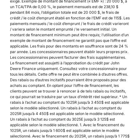
exigé. Exemple de montant de financement (« EMF ») : 20 000 $, à
un TCA/TPA de 0,00 %, le paiement mensuels est de 238,10 $
pendant 84 mois, l’obligation totale est de 20 000 $, le frais de
crédit / le coût d’emprunt établi en fonction de l’EMF est de 115$. Les
paiements mensuels / le coût d’emprunt / le frais de crédit varieront
/ variera selon le montant emprunté / le versement initial. Un
montant de financement minimum peut être requis; l’utilisation d’un
exemple de montant de financement ne garantit pas que l’offre est
applicable. Les frais pour des montants en souffrance sont de 24 %
par année. Les concessionnaires peuvent établir leurs propres prix.
Les concessionnaires peuvent facturer des frais supplémentaires.
Le financement est assujetti à l’approbation du crédit par John
Deere Finance uniquement. Consultez votre concessionnaire pour
tous les détails. Cette offre ne peut être combinée à d’autres offres.
Des rabais ou d’autres incitatifs pourraient être proposés pour des
achats au comptant. En optant pour l’offre de financement, les
clients peuvent se trouver à renoncer à de tels rabais ou incitatifs,
ce qui pourrait se traduire par un taux d’intérêt réel supérieur. * Un
rabais à l’achat au comptant du 1025R jusqu’à 3 450$ est applicable
selon le modèle sélectionné. Un rabais à l’achat au comptant du
2025R jusqu’à 4 450$ est applicable selon le modèle sélectionné.
Un rabais à l’achat au comptant du 3025E jusqu’à 3 125$ est
applicable selon le modèle sélectionné. 1. Avec le financement du
1025R, un rabais jusqu’à 1 600$ est applicable selon le modèle
sélectionné. Avec le financement du 2025R, un rabais jusqu’à 1 775$