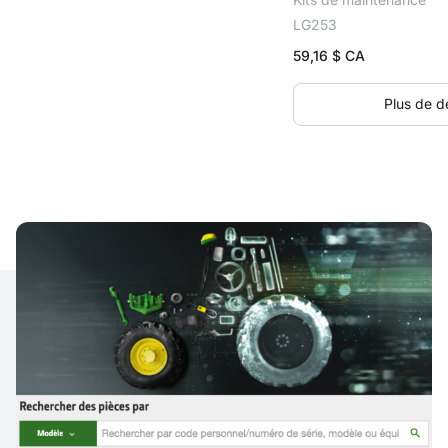
LG253
59,16
$ CA
Plus de dé