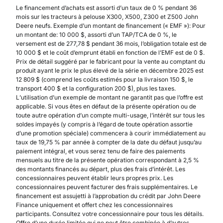
Le financement d’achats est assorti d’un taux de 0 % pendant 36
mois sur les tracteurs à pelouse X300, X500, Z300 et Z500 John
Deere neufs. Exemple d’un montant de financement (« EMF »): Pour
un montant de: 10 000 $, assorti d’un TAP/TCA de 0 %, le
versement est de 277,78 $ pendant 36 mois, l’obligation totale est de
10 000 $ et le coût d’emprunt établi en fonction de l’EMF est de 0 $.
Prix de détail suggéré par le fabricant pour la vente au comptant du
produit ayant le prix le plus élevé de la série en décembre 2025 est
12 809 $ (comprend les coûts estimés pour la livraison 150 $, le
transport 400 $ et la configuration 200 $), plus les taxes.
L’utilisation d’un exemple de montant ne garantit pas que l’offre est
applicable. Si vous êtes en défaut de la présente opération ou de
toute autre opération d’un compte multi-usage, l’intérêt sur tous les
soldes impayés (y compris à l’égard de toute opération assortie
d’une promotion spéciale) commencera à courir immédiatement au
taux de 19,75 % par année à compter de la date du défaut jusqu’au
paiement intégral, et vous serez tenu de faire des paiements
mensuels au titre de la présente opération correspondant à 2,5 %
des montants financés au départ, plus des frais d’intérêt. Les
concessionnaires peuvent établir leurs propres prix. Les
concessionnaires peuvent facturer des frais supplémentaires. Le
financement est assujetti à l’approbation du crédit par John Deere
Finance uniquement et offert chez les concessionnaires
participants. Consultez votre concessionnaire pour tous les détails.
Offre d’une durée limitée qui ne peut être combinée à d’autres