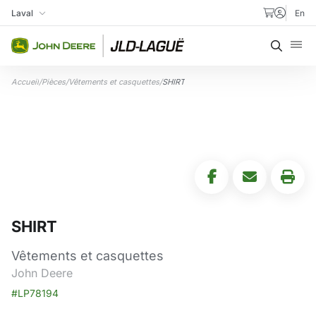
Aller au contenu
Laval
En
Ma succursale
Recher
Accueil
/
Pièces
/
Vêtements et casquettes
/
SHIRT
SHIRT
Vêtements et casquettes
John Deere
#LP78194