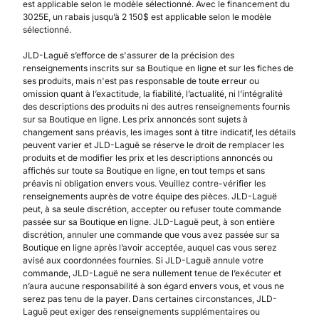
est applicable selon le modèle sélectionné. Avec le financement du
3025E, un rabais jusqu’à 2 150$ est applicable selon le modèle
sélectionné.
JLD-Laguë s’efforce de s'assurer de la précision des
renseignements inscrits sur sa Boutique en ligne et sur les fiches de
ses produits, mais n'est pas responsable de toute erreur ou
omission quant à l’exactitude, la fiabilité, l’actualité, ni l’intégralité
des descriptions des produits ni des autres renseignements fournis
sur sa Boutique en ligne. Les prix annoncés sont sujets à
changement sans préavis, les images sont à titre indicatif, les détails
peuvent varier et JLD-Laguë se réserve le droit de remplacer les
produits et de modifier les prix et les descriptions annoncés ou
affichés sur toute sa Boutique en ligne, en tout temps et sans
préavis ni obligation envers vous. Veuillez contre-vérifier les
renseignements auprès de votre équipe des pièces. JLD-Laguë
peut, à sa seule discrétion, accepter ou refuser toute commande
passée sur sa Boutique en ligne. JLD-Laguë peut, à son entière
discrétion, annuler une commande que vous avez passée sur sa
Boutique en ligne après l’avoir acceptée, auquel cas vous serez
avisé aux coordonnées fournies. Si JLD-Laguë annule votre
commande, JLD-Laguë ne sera nullement tenue de l’exécuter et
n’aura aucune responsabilité à son égard envers vous, et vous ne
serez pas tenu de la payer. Dans certaines circonstances, JLD-
Laguë peut exiger des renseignements supplémentaires ou