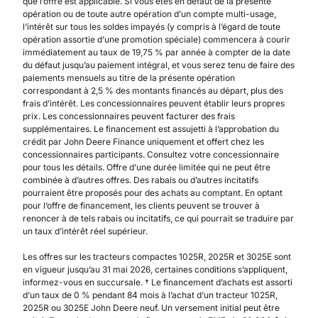
que l’offre est applicable. Si vous êtes en défaut de la présente
opération ou de toute autre opération d’un compte multi-usage,
l’intérêt sur tous les soldes impayés (y compris à l’égard de toute
opération assortie d’une promotion spéciale) commencera à courir
immédiatement au taux de 19,75 % par année à compter de la date
du défaut jusqu’au paiement intégral, et vous serez tenu de faire des
paiements mensuels au titre de la présente opération
correspondant à 2,5 % des montants financés au départ, plus des
frais d’intérêt. Les concessionnaires peuvent établir leurs propres
prix. Les concessionnaires peuvent facturer des frais
supplémentaires. Le financement est assujetti à l’approbation du
crédit par John Deere Finance uniquement et offert chez les
concessionnaires participants. Consultez votre concessionnaire
pour tous les détails. Offre d’une durée limitée qui ne peut être
combinée à d’autres offres. Des rabais ou d’autres incitatifs
pourraient être proposés pour des achats au comptant. En optant
pour l’offre de financement, les clients peuvent se trouver à
renoncer à de tels rabais ou incitatifs, ce qui pourrait se traduire par
un taux d’intérêt réel supérieur.
Les offres sur les tracteurs compactes 1025R, 2025R et 3025E sont
en vigueur jusqu’au 31 mai 2026, certaines conditions s’appliquent,
informez-vous en succursale. † Le financement d’achats est assorti
d’un taux de 0 % pendant 84 mois à l’achat d’un tracteur 1025R,
2025R ou 3025E John Deere neuf. Un versement initial peut être