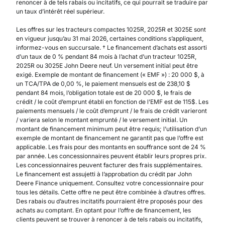
renoncer à de tels rabais ou incitatifs, ce qui pourrait se traduire par
un taux d’intérêt réel supérieur.
Les offres sur les tracteurs compactes 1025R, 2025R et 3025E sont
en vigueur jusqu’au 31 mai 2026, certaines conditions s’appliquent,
informez-vous en succursale. † Le financement d’achats est assorti
d’un taux de 0 % pendant 84 mois à l’achat d’un tracteur 1025R,
2025R ou 3025E John Deere neuf. Un versement initial peut être
exigé. Exemple de montant de financement (« EMF ») : 20 000 $, à
un TCA/TPA de 0,00 %, le paiement mensuels est de 238,10 $
pendant 84 mois, l’obligation totale est de 20 000 $, le frais de
crédit / le coût d’emprunt établi en fonction de l’EMF est de 115$. Les
paiements mensuels / le coût d’emprunt / le frais de crédit varieront
/ variera selon le montant emprunté / le versement initial. Un
montant de financement minimum peut être requis; l’utilisation d’un
exemple de montant de financement ne garantit pas que l’offre est
applicable. Les frais pour des montants en souffrance sont de 24 %
par année. Les concessionnaires peuvent établir leurs propres prix.
Les concessionnaires peuvent facturer des frais supplémentaires.
Le financement est assujetti à l’approbation du crédit par John
Deere Finance uniquement. Consultez votre concessionnaire pour
tous les détails. Cette offre ne peut être combinée à d’autres offres.
Des rabais ou d’autres incitatifs pourraient être proposés pour des
achats au comptant. En optant pour l’offre de financement, les
clients peuvent se trouver à renoncer à de tels rabais ou incitatifs,