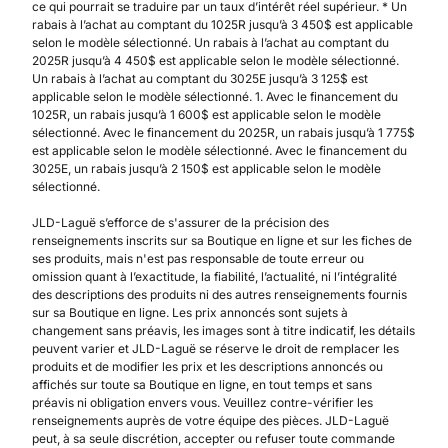
ce qui pourrait se traduire par un taux d’intérêt réel supérieur. * Un
rabais à l’achat au comptant du 1025R jusqu’à 3 450$ est applicable
selon le modèle sélectionné. Un rabais à l’achat au comptant du
2025R jusqu’à 4 450$ est applicable selon le modèle sélectionné.
Un rabais à l’achat au comptant du 3025E jusqu’à 3 125$ est
applicable selon le modèle sélectionné. 1. Avec le financement du
1025R, un rabais jusqu’à 1 600$ est applicable selon le modèle
sélectionné. Avec le financement du 2025R, un rabais jusqu’à 1 775$
est applicable selon le modèle sélectionné. Avec le financement du
3025E, un rabais jusqu’à 2 150$ est applicable selon le modèle
sélectionné.
JLD-Laguë s’efforce de s'assurer de la précision des
renseignements inscrits sur sa Boutique en ligne et sur les fiches de
ses produits, mais n'est pas responsable de toute erreur ou
omission quant à l’exactitude, la fiabilité, l’actualité, ni l’intégralité
des descriptions des produits ni des autres renseignements fournis
sur sa Boutique en ligne. Les prix annoncés sont sujets à
changement sans préavis, les images sont à titre indicatif, les détails
peuvent varier et JLD-Laguë se réserve le droit de remplacer les
produits et de modifier les prix et les descriptions annoncés ou
affichés sur toute sa Boutique en ligne, en tout temps et sans
préavis ni obligation envers vous. Veuillez contre-vérifier les
renseignements auprès de votre équipe des pièces. JLD-Laguë
peut, à sa seule discrétion, accepter ou refuser toute commande