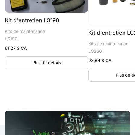
Kit d'entretien LG190
Kits de maintenance
Kit d'entretien L
LG190
Kits de maintenance
61,27
$ CA
LG260
98,64
$ CA
Plus de détails
Plus de dé