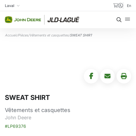
Aller au contenu
Laval
En
Ma succursale
Recher
Accueil
/
Pièces
/
Vêtements et casquettes
/
SWEAT SHIRT
SWEAT SHIRT
Vêtements et casquettes
John Deere
#LP69376