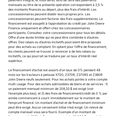
paiement intégral, et vous serez tenu de faire des paiements
mensuels au titre de la présente opération correspondant à 2,5 %
des montants financés au départ, plus des frais d’intérêt. Les
concessionnaires peuvent établir leurs propres prix. Les
concessionnaires peuvent facturer des frais supplémentaires. Le
financement est assujetti à l’approbation du crédit par John Deere
Finance uniquement et offert chez les concessionnaires
participants. Consultez votre concessionnaire pour tous les détails.
Offre d’une durée limitée qui ne peut être combinée à d’autres
offres. Des rabais ou d’autres incitatifs pourraient être proposés
pour des achats au comptant. En optant pour l’offre de financement,
les clients peuvent se trouver à renoncer à de tels rabais ou
incitatifs, ce qui pourrait se traduire par un taux d’intérêt réel
supérieur.
Le financement d’achat est assorti d’un taux de 0% pendant 48
mois sur les tracteurs à pelouse X700, Z370R, Z370RS et Z380R
John Deere neufs seulement. Pour les achats portés à votre compte
multi-usage. Pour des achats admissibles de biens et de services : 1)
un paiement mensuel minimum de 208,33 $ est exigé (voir
l’exemple plus bas); et 2) des frais de financement/crédit de 0 % par
année commencent à courir immédiatement sur le montant de
l’emprunt financé. Un montant d’achat et de financement minimum
peut être exigé. Aucun versement initial n’est exigé. Un relevé de
compte mensuel vous sera fourni. Exemple d’un montant de