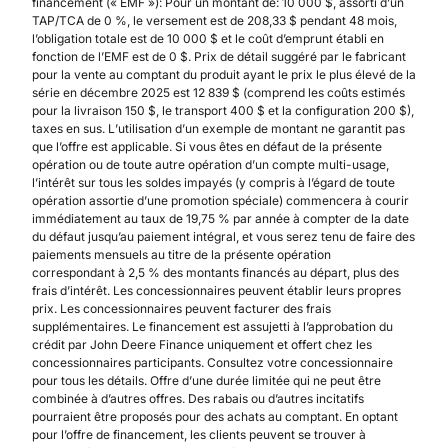
financement (« EMF »): Pour un montant de: 10 000 $, assorti d’un
TAP/TCA de 0 %, le versement est de 208,33 $ pendant 48 mois,
l’obligation totale est de 10 000 $ et le coût d’emprunt établi en
fonction de l’EMF est de 0 $. Prix de détail suggéré par le fabricant
pour la vente au comptant du produit ayant le prix le plus élevé de la
série en décembre 2025 est 12 839 $ (comprend les coûts estimés
pour la livraison 150 $, le transport 400 $ et la configuration 200 $),
taxes en sus. L’utilisation d’un exemple de montant ne garantit pas
que l’offre est applicable. Si vous êtes en défaut de la présente
opération ou de toute autre opération d’un compte multi-usage,
l’intérêt sur tous les soldes impayés (y compris à l’égard de toute
opération assortie d’une promotion spéciale) commencera à courir
immédiatement au taux de 19,75 % par année à compter de la date
du défaut jusqu’au paiement intégral, et vous serez tenu de faire des
paiements mensuels au titre de la présente opération
correspondant à 2,5 % des montants financés au départ, plus des
frais d’intérêt. Les concessionnaires peuvent établir leurs propres
prix. Les concessionnaires peuvent facturer des frais
supplémentaires. Le financement est assujetti à l’approbation du
crédit par John Deere Finance uniquement et offert chez les
concessionnaires participants. Consultez votre concessionnaire
pour tous les détails. Offre d’une durée limitée qui ne peut être
combinée à d’autres offres. Des rabais ou d’autres incitatifs
pourraient être proposés pour des achats au comptant. En optant
pour l’offre de financement, les clients peuvent se trouver à