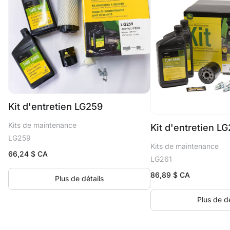
Kit d'entretien LG259
Kits de maintenance
Kit d'entretien LG
LG259
Kits de maintenance
66,24
$ CA
LG261
86,89
$ CA
Plus de détails
Plus de dé