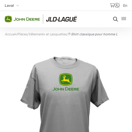
Aller au contenu
Laval
En
Ma succursale
Recher
Accueil
/
Pièces
/
Vêtements et casquettes
/
T-Shirt classique pour homme L