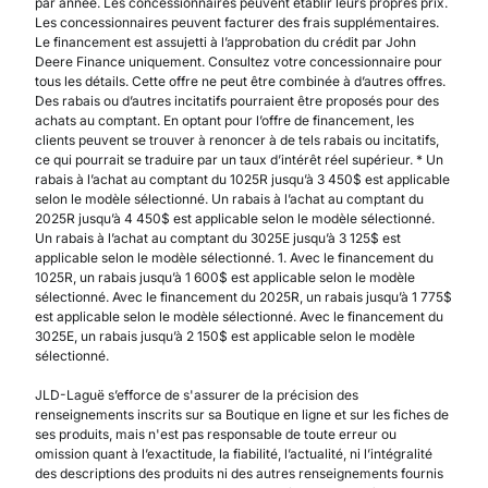
par année. Les concessionnaires peuvent établir leurs propres prix.
Les concessionnaires peuvent facturer des frais supplémentaires.
Le financement est assujetti à l’approbation du crédit par John
Deere Finance uniquement. Consultez votre concessionnaire pour
tous les détails. Cette offre ne peut être combinée à d’autres offres.
Des rabais ou d’autres incitatifs pourraient être proposés pour des
achats au comptant. En optant pour l’offre de financement, les
clients peuvent se trouver à renoncer à de tels rabais ou incitatifs,
ce qui pourrait se traduire par un taux d’intérêt réel supérieur. * Un
rabais à l’achat au comptant du 1025R jusqu’à 3 450$ est applicable
selon le modèle sélectionné. Un rabais à l’achat au comptant du
2025R jusqu’à 4 450$ est applicable selon le modèle sélectionné.
Un rabais à l’achat au comptant du 3025E jusqu’à 3 125$ est
applicable selon le modèle sélectionné. 1. Avec le financement du
1025R, un rabais jusqu’à 1 600$ est applicable selon le modèle
sélectionné. Avec le financement du 2025R, un rabais jusqu’à 1 775$
est applicable selon le modèle sélectionné. Avec le financement du
3025E, un rabais jusqu’à 2 150$ est applicable selon le modèle
sélectionné.
JLD-Laguë s’efforce de s'assurer de la précision des
renseignements inscrits sur sa Boutique en ligne et sur les fiches de
ses produits, mais n'est pas responsable de toute erreur ou
omission quant à l’exactitude, la fiabilité, l’actualité, ni l’intégralité
des descriptions des produits ni des autres renseignements fournis