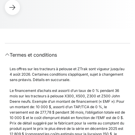
Termes et conditions
Les offres sur les tracteurs à pelouse et ZTrak sont vigueur jusqu’au
4 août 2026. Certaines conditions s’appliquent, sujet à changement
sans préavis. Détails en succursale.
Le financement d’achats est assorti d’un taux de 0 % pendant 36
mois sur les tracteurs à pelouse X300, X500, Z300 et Z500 John
Deere neufs. Exemple d’un montant de financement (« EMF »): Pour
un montant de: 10 000 $, assorti d’un TAP/TCA de 0 %, le
versement est de 277,78 $ pendant 36 mois, l’obligation totale est de
10 000 $ et le coût d’emprunt établi en fonction de l’EMF est de 0 $.
Prix de détail suggéré par le fabricant pour la vente au comptant du
produit ayant le prix le plus élevé de la série en décembre 2025 est
12 809 $ (comprend les coûts estimés pour la livraison 150 $, le