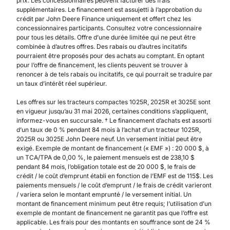
prix. Les concessionnaires peuvent facturer des frais
supplémentaires. Le financement est assujetti à l’approbation du
crédit par John Deere Finance uniquement et offert chez les
concessionnaires participants. Consultez votre concessionnaire
pour tous les détails. Offre d’une durée limitée qui ne peut être
combinée à d’autres offres. Des rabais ou d’autres incitatifs
pourraient être proposés pour des achats au comptant. En optant
pour l’offre de financement, les clients peuvent se trouver à
renoncer à de tels rabais ou incitatifs, ce qui pourrait se traduire par
un taux d’intérêt réel supérieur.
Les offres sur les tracteurs compactes 1025R, 2025R et 3025E sont
en vigueur jusqu’au 31 mai 2026, certaines conditions s’appliquent,
informez-vous en succursale. † Le financement d’achats est assorti
d’un taux de 0 % pendant 84 mois à l’achat d’un tracteur 1025R,
2025R ou 3025E John Deere neuf. Un versement initial peut être
exigé. Exemple de montant de financement (« EMF ») : 20 000 $, à
un TCA/TPA de 0,00 %, le paiement mensuels est de 238,10 $
pendant 84 mois, l’obligation totale est de 20 000 $, le frais de
crédit / le coût d’emprunt établi en fonction de l’EMF est de 115$. Les
paiements mensuels / le coût d’emprunt / le frais de crédit varieront
/ variera selon le montant emprunté / le versement initial. Un
montant de financement minimum peut être requis; l’utilisation d’un
exemple de montant de financement ne garantit pas que l’offre est
applicable. Les frais pour des montants en souffrance sont de 24 %