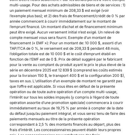
multi-usage. Pour des achats admissibles de biens et de services : 1)
un paiement mensuel minimum de 208,33 $ est exigé (voir
l’exemple plus bas); et 2) des frais de financement/crédit de 0 % par
année commencent à courir immédiatement sur le montant de
l’emprunt financé. Un montant d’achat et de financement minimum
peut être exigé. Aucun versement initial n’est exigé. Un relevé de
compte mensuel vous sera fourni. Exemple d’un montant de
financement (« EMF »): Pour un montant de: 10 000 $, assorti d’un
TAP/TCA de 0 %, le versement est de 208,33 $ pendant 48 mois,
l’obligation totale est de 10 000 $ et le coût d’emprunt établi en
fonction de l’EMF est de 0 $. Prix de détail suggéré par le fabricant
pour la vente au comptant du produit ayant le prix le plus élevé de la
série en décembre 2025 est 12 839 $ (comprend les coûts estimés
pour la livraison 150 $, le transport 400 $ et la configuration 200 $),
taxes en sus. L’utilisation d’un exemple de montant ne garantit pas
que l’offre est applicable. Si vous êtes en défaut de la présente
opération ou de toute autre opération d’un compte multi-usage,
l’intérêt sur tous les soldes impayés (y compris à l’égard de toute
opération assortie d’une promotion spéciale) commencera à courir
immédiatement au taux de 19,75 % par année à compter de la date
du défaut jusqu’au paiement intégral, et vous serez tenu de faire des
paiements mensuels au titre de la présente opération
correspondant à 2,5 % des montants financés au départ, plus des
frais d’intérêt. Les concessionnaires peuvent établir leurs propres