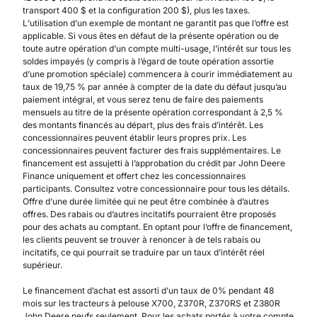
transport 400 $ et la configuration 200 $), plus les taxes.
L’utilisation d’un exemple de montant ne garantit pas que l’offre est
applicable. Si vous êtes en défaut de la présente opération ou de
toute autre opération d’un compte multi-usage, l’intérêt sur tous les
soldes impayés (y compris à l’égard de toute opération assortie
d’une promotion spéciale) commencera à courir immédiatement au
taux de 19,75 % par année à compter de la date du défaut jusqu’au
paiement intégral, et vous serez tenu de faire des paiements
mensuels au titre de la présente opération correspondant à 2,5 %
des montants financés au départ, plus des frais d’intérêt. Les
concessionnaires peuvent établir leurs propres prix. Les
concessionnaires peuvent facturer des frais supplémentaires. Le
financement est assujetti à l’approbation du crédit par John Deere
Finance uniquement et offert chez les concessionnaires
participants. Consultez votre concessionnaire pour tous les détails.
Offre d’une durée limitée qui ne peut être combinée à d’autres
offres. Des rabais ou d’autres incitatifs pourraient être proposés
pour des achats au comptant. En optant pour l’offre de financement,
les clients peuvent se trouver à renoncer à de tels rabais ou
incitatifs, ce qui pourrait se traduire par un taux d’intérêt réel
supérieur.
Le financement d’achat est assorti d’un taux de 0% pendant 48
mois sur les tracteurs à pelouse X700, Z370R, Z370RS et Z380R
John Deere neufs seulement. Pour les achats portés à votre compte