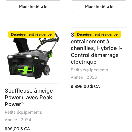
Plus de détails
Plus de détails
Souffleuse 36 po,
Déneigement résidentiel
Déneigement résidentiel
entraînement à
chenilles, Hybride i-
Control démarrage
électrique
Petits équipements
Année : 2025
9 998,00
$ CA
Souffleuse à neige
Power+ avec Peak
Power™
Petits équipements
Année : 2024
899,00
$ CA