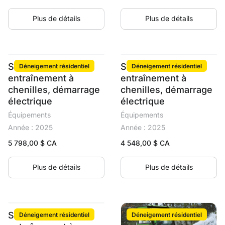
Plus de détails
Plus de détails
Souffleuse 32 po,
Souffleuse 24 po,
Déneigement résidentiel
Déneigement résidentiel
entraînement à
entraînement à
chenilles, démarrage
chenilles, démarrage
électrique
électrique
Équipements
Équipements
Année : 2025
Année : 2025
5 798,00
$ CA
4 548,00
$ CA
Plus de détails
Plus de détails
Souffleuse 28 po,
Déneigement résidentiel
Déneigement résidentiel