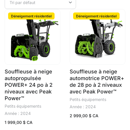
Déneigement résidentiel
Déneigement résidentiel
Souffleuse à neige
Souffleuse à neige
autopropulsée
automotrice POWER+
POWER+ 24 po à 2
de 28 po à 2 niveaux
niveaux avec Peak
avec Peak Power™
Power™
Petits équipements
Petits équipements
Année : 2024
Année : 2024
2 999,00
$ CA
1 999,00
$ CA