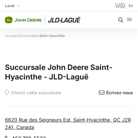
Aller au contenu
Laval
En
Ma succursale
Recher
Accueil
/
Succursales
/
Saint-Hyacinthe
Succursale John Deere Saint-
Hyacinthe - JLD-Laguë
Écrivez-nous
6620 Rue des Seigneurs Est, Saint-Hyacinthe, QC J2R
2A1, Canada