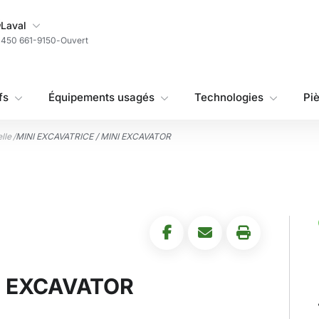
Ma succursale
Laval
450 661-9150
-
Ouvert
fs
Équipements usagés
Technologies
Pi
lle
/
MINI EXCAVATRICE / MINI EXCAVATOR
NI EXCAVATOR