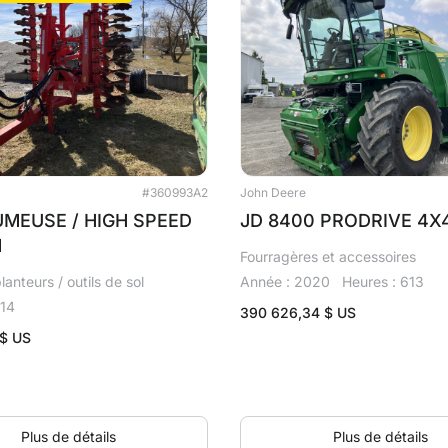
#360993A2
John Deere
MEUSE / HIGH SPEED
JD 8400 PRODRIVE 4X
M
Fourragères et accessoires
lanteurs / outils de sol
Année : 2020
Heures : 613
014
390 626,34
$ US
$ US
Plus de détails
Plus de détails