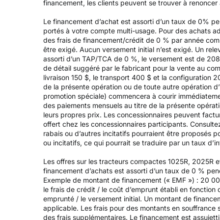
financement, les clients peuvent se trouver à renoncer à 
Le financement d’achat est assorti d’un taux de 0% p
portés à votre compte multi-usage. Pour des achats adm
des frais de financement/crédit de 0 % par année com
être exigé. Aucun versement initial n’est exigé. Un r
assorti d’un TAP/TCA de 0 %, le versement est de 208,3
de détail suggéré par le fabricant pour la vente au co
livraison 150 $, le transport 400 $ et la configuration 
de la présente opération ou de toute autre opération d’
promotion spéciale) commencera à courir immédiatement
des paiements mensuels au titre de la présente opérati
leurs propres prix. Les concessionnaires peuvent factu
offert chez les concessionnaires participants. Consulte
rabais ou d’autres incitatifs pourraient être proposés 
ou incitatifs, ce qui pourrait se traduire par un taux d’in
Les offres sur les tracteurs compactes 1025R, 2025R e
financement d’achats est assorti d’un taux de 0 % pen
Exemple de montant de financement (« EMF ») : 20 000
le frais de crédit / le coût d’emprunt établi en fonction
emprunté / le versement initial. Un montant de financem
applicable. Les frais pour des montants en souffrance 
des frais supplémentaires. Le financement est assujett