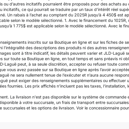
is ou d’autres incitatifs pourraient être proposés pour des achats au
u incitatifs, ce qui pourrait se traduire par un taux d’intérêt réel su
nné. Un rabais à l’achat au comptant du 2025R jusqu’à 4 450$ est app
able selon le modèle sélectionné. 1. Avec le financement du 1025R, 
usqu’à 1 775$ est applicable selon le modèle sélectionné. Avec le f
nseignements inscrits sur sa Boutique en ligne et sur les fiches de s
é, ni l’intégralité des descriptions des produits ni des autres renseign
ges sont à titre indicatif, les détails peuvent varier et JLD-Laguë se
és sur toute sa Boutique en ligne, en tout temps et sans préavis ni obl
D-Laguë peut, à sa seule discrétion, accepter ou refuser toute com
que vous avez passée sur sa Boutique en ligne après l’avoir accept
uë ne sera nullement tenue de l’exécuter et n’aura aucune responsa
aguë peut exiger des renseignements supplémentaires ou effectuer u
urnies. Les prix affichés n'incluent pas les taxes, l'installation, le
ement. La livraison n'est pas disponible sur le système de commande e
 disponible à votre succursale, un frais de transport entre succursa
 succursales et les options de livraison. Voir le concessionnaire pour la 