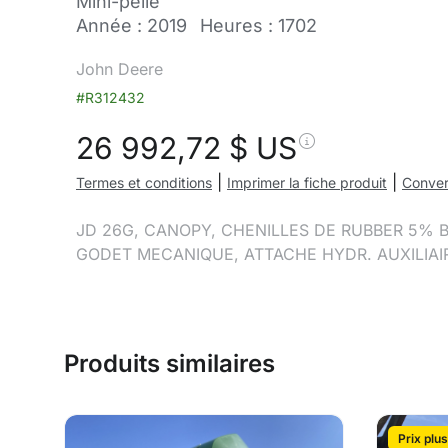
Mini-pelle
Année : 2019
Heures : 1702
John Deere
#R312432
26 992,72
$ US
|
|
Termes et conditions
Imprimer la fiche produit
Conve
JD 26G, CANOPY, CHENILLES DE RUBBER 5% 
GODET MECANIQUE, ATTACHE HYDR. AUXILIAIR
Produits similaires
Prix plus