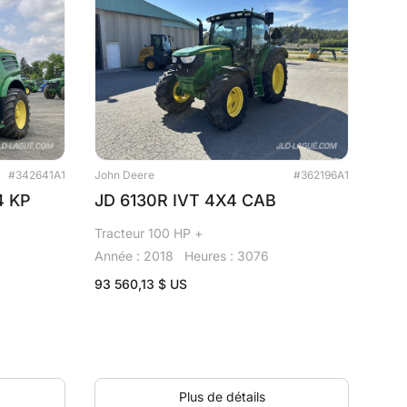
#342641A1
John Deere
#362196A1
4 KP
JD 6130R IVT 4X4 CAB
Tracteur 100 HP +
Année : 2018
Heures : 3076
93 560,13
$ US
Plus de détails