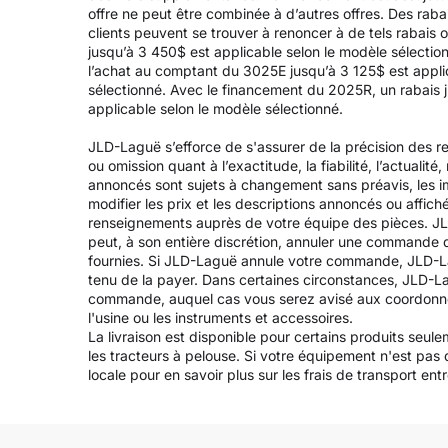
offre ne peut être combinée à d’autres offres. Des raba
clients peuvent se trouver à renoncer à de tels rabais o
jusqu’à 3 450$ est applicable selon le modèle sélectio
l’achat au comptant du 3025E jusqu’à 3 125$ est applic
sélectionné. Avec le financement du 2025R, un rabais j
applicable selon le modèle sélectionné.
JLD-Laguë s’efforce de s'assurer de la précision des re
ou omission quant à l’exactitude, la fiabilité, l’actualit
annoncés sont sujets à changement sans préavis, les ima
modifier les prix et les descriptions annoncés ou affich
renseignements auprès de votre équipe des pièces. JL
peut, à son entière discrétion, annuler une commande 
fournies. Si JLD-Laguë annule votre commande, JLD-Lag
tenu de la payer. Dans certaines circonstances, JLD-L
commande, auquel cas vous serez avisé aux coordonnées fo
l'usine ou les instruments et accessoires.
La livraison est disponible pour certains produits seul
les tracteurs à pelouse. Si votre équipement n'est pas
locale pour en savoir plus sur les frais de transport entre