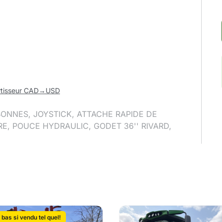
rtisseur CAD→USD
BONNES, JOYSTICK, ATTACHE RAPIDE DE
E, POUCE HYDRAULIC, GODET 36'' RIVARD,
 bas si vendu tel quel!