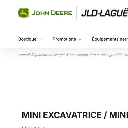
Aller au contenu
Boutique
Promotions
Équipements neu
Accueil
/
Équipements usagés
/
Construction / Industriel léger
/
Mini-pe
MINI EXCAVATRICE / MI