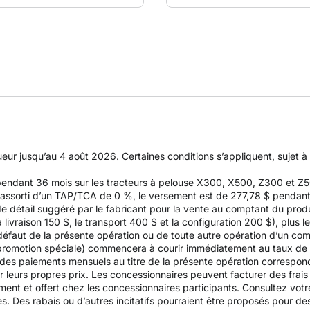
gueur jusqu’au 4 août 2026. Certaines conditions s’appliquent, sujet 
 pendant 36 mois sur les tracteurs à pelouse X300, X500, Z300 et 
ssorti d’un TAP/TCA de 0 %, le versement est de 277,78 $ pendant 36
de détail suggéré par le fabricant pour la vente au comptant du produ
ivraison 150 $, le transport 400 $ et la configuration 200 $), plus l
n défaut de la présente opération ou de toute autre opération d’un com
e promotion spéciale) commencera à courir immédiatement au taux de
e des paiements mensuels au titre de la présente opération correspo
ir leurs propres prix. Les concessionnaires peuvent facturer des frai
nt et offert chez les concessionnaires participants. Consultez votre
es. Des rabais ou d’autres incitatifs pourraient être proposés pour d