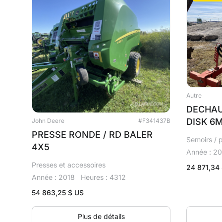
Autre
DECHAU
DISK 6
John Deere
#F341437B
PRESSE RONDE / RD BALER
Semoirs / p
4X5
Année : 2
Presses et accessoires
24 871,34
Année : 2018
Heures : 4312
54 863,25
$ US
Plus de détails