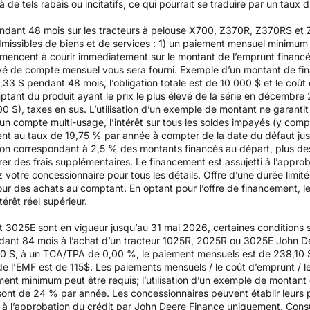
de tels rabais ou incitatifs, ce qui pourrait se traduire par un taux d’
endant 48 mois sur les tracteurs à pelouse X700, Z370R, Z370RS et
issibles de biens et de services : 1) un paiement mensuel minimum d
mencent à courir immédiatement sur le montant de l’emprunt financ
elevé de compte mensuel vous sera fourni. Exemple d’un montant de f
3 $ pendant 48 mois, l’obligation totale est de 10 000 $ et le coût d
mptant du produit ayant le prix le plus élevé de la série en décembr
200 $), taxes en sus. L’utilisation d’un exemple de montant ne garantit
un compte multi-usage, l’intérêt sur tous les soldes impayés (y compr
 au taux de 19,75 % par année à compter de la date du défaut jusqu
on correspondant à 2,5 % des montants financés au départ, plus des 
rer des frais supplémentaires. Le financement est assujetti à l’appr
z votre concessionnaire pour tous les détails. Offre d’une durée limit
pour des achats au comptant. En optant pour l’offre de financement, le
térêt réel supérieur.
t 3025E sont en vigueur jusqu’au 31 mai 2026, certaines conditions s
dant 84 mois à l’achat d’un tracteur 1025R, 2025R ou 3025E John Dee
 $, à un TCA/TPA de 0,00 %, le paiement mensuels est de 238,10 $ p
 de l’EMF est de 115$. Les paiements mensuels / le coût d’emprunt / le 
ent minimum peut être requis; l’utilisation d’un exemple de montant 
sont de 24 % par année. Les concessionnaires peuvent établir leurs 
i à l’approbation du crédit par John Deere Finance uniquement. Consu