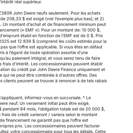
intérêt réel supérieur.
 Z380R John Deere neufs seulement. Pour les achats
e 208,33 $ est exigé (voir l’exemple plus bas); et 2)
é. Un montant d’achat et de financement minimum peut
inancement (« EMF »): Pour un montant de: 10 000 $,
’emprunt établi en fonction de l’EMF est de 0 $. Prix
e 2025 est 12 839 $ (comprend les coûts estimés pour la
 pas que l’offre est applicable. Si vous êtes en défaut
is à l’égard de toute opération assortie d’une
’au paiement intégral, et vous serez tenu de faire
frais d’intérêt. Les concessionnaires peuvent établir
obation du crédit par John Deere Finance uniquement et
ée qui ne peut être combinée à d’autres offres. Des
s clients peuvent se trouver à renoncer à de tels rabais
’appliquent, informez-vous en succursale. † Le
re neuf. Un versement initial peut être exigé.
endant 84 mois, l’obligation totale est de 20 000 $,
frais de crédit varieront / variera selon le montant
de financement ne garantit pas que l’offre est
propres prix. Les concessionnaires peuvent facturer
ltez votre concessionnaire pour tous les détails. Cette