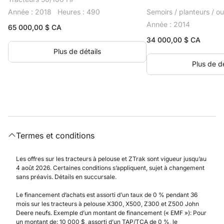
Année : 2018
Heures : 490
Semoirs / planteurs / out
Année : 2014
65 000,00
$ CA
34 000,00
$ CA
Plus de détails
Plus de dé
Termes et conditions
Les offres sur les tracteurs à pelouse et ZTrak sont vigueur jusqu’au
4 août 2026. Certaines conditions s’appliquent, sujet à changement
sans préavis. Détails en succursale.
Le financement d’achats est assorti d’un taux de 0 % pendant 36
mois sur les tracteurs à pelouse X300, X500, Z300 et Z500 John
Deere neufs. Exemple d’un montant de financement (« EMF »): Pour
un montant de: 10 000 $, assorti d’un TAP/TCA de 0 %, le