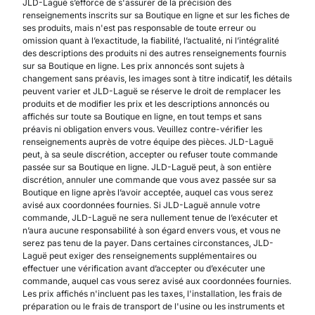
JLD-Laguë s’efforce de s'assurer de la précision des
renseignements inscrits sur sa Boutique en ligne et sur les fiches de
ses produits, mais n'est pas responsable de toute erreur ou
omission quant à l’exactitude, la fiabilité, l’actualité, ni l’intégralité
des descriptions des produits ni des autres renseignements fournis
sur sa Boutique en ligne. Les prix annoncés sont sujets à
changement sans préavis, les images sont à titre indicatif, les détails
peuvent varier et JLD-Laguë se réserve le droit de remplacer les
produits et de modifier les prix et les descriptions annoncés ou
affichés sur toute sa Boutique en ligne, en tout temps et sans
préavis ni obligation envers vous. Veuillez contre-vérifier les
renseignements auprès de votre équipe des pièces. JLD-Laguë
peut, à sa seule discrétion, accepter ou refuser toute commande
passée sur sa Boutique en ligne. JLD-Laguë peut, à son entière
discrétion, annuler une commande que vous avez passée sur sa
Boutique en ligne après l’avoir acceptée, auquel cas vous serez
avisé aux coordonnées fournies. Si JLD-Laguë annule votre
commande, JLD-Laguë ne sera nullement tenue de l’exécuter et
n’aura aucune responsabilité à son égard envers vous, et vous ne
serez pas tenu de la payer. Dans certaines circonstances, JLD-
Laguë peut exiger des renseignements supplémentaires ou
effectuer une vérification avant d’accepter ou d’exécuter une
commande, auquel cas vous serez avisé aux coordonnées fournies.
Les prix affichés n'incluent pas les taxes, l'installation, les frais de
préparation ou le frais de transport de l'usine ou les instruments et