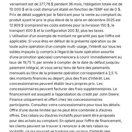
versement est de 277,78 $ pendant 36 mois, l’obligation totale est de
10 000 $ et le coût d’emprunt établi en fonction de l’EMF est de 0 $.
Prix de détail suggéré par le fabricant pour la vente au comptant du
produit ayant le prix le plus élevé de la série en décembre 2025 est
12 809 $ (comprend les coûts estimés pour la livraison 150 $, le
transport 400 $ et la configuration 200 $), plus les taxes.
L’utilisation d’un exemple de montant ne garantit pas que l’offre est
applicable. Si vous êtes en défaut de la présente opération ou de
toute autre opération d’un compte multi-usage, l’intérêt sur tous les
soldes impayés (y compris à l’égard de toute opération assortie
d’une promotion spéciale) commencera à courir immédiatement au
taux de 19,75 % par année à compter de la date du défaut jusqu’au
paiement intégral, et vous serez tenu de faire des paiements
mensuels au titre de la présente opération correspondant à 2,5 %
des montants financés au départ, plus des frais d’intérêt. Les
concessionnaires peuvent établir leurs propres prix. Les
concessionnaires peuvent facturer des frais supplémentaires. Le
financement est assujetti à l’approbation du crédit par John Deere
Finance uniquement et offert chez les concessionnaires
participants. Consultez votre concessionnaire pour tous les détails.
Offre d’une durée limitée qui ne peut être combinée à d’autres
offres. Des rabais ou d’autres incitatifs pourraient être proposés
pour des achats au comptant. En optant pour l’offre de financement,
les clients peuvent se trouver à renoncer à de tels rabais ou
incitatifs, ce qui pourrait se traduire par un taux d’intérêt réel