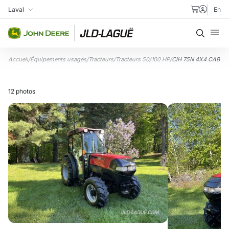
Aller au contenu
Laval
En
Ma succursale
Recher
Accueil
/
Équipements usagés
/
Tracteurs
/
Tracteurs 50/100 HP
/
CIH 75N 4X4 CAB
12 photos