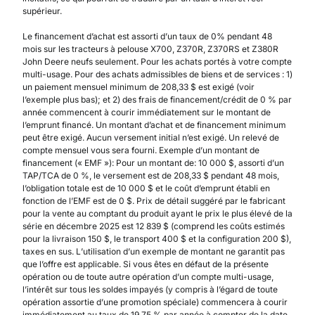
supérieur.
Le financement d’achat est assorti d’un taux de 0% pendant 48
mois sur les tracteurs à pelouse X700, Z370R, Z370RS et Z380R
John Deere neufs seulement. Pour les achats portés à votre compte
multi-usage. Pour des achats admissibles de biens et de services : 1)
un paiement mensuel minimum de 208,33 $ est exigé (voir
l’exemple plus bas); et 2) des frais de financement/crédit de 0 % par
année commencent à courir immédiatement sur le montant de
l’emprunt financé. Un montant d’achat et de financement minimum
peut être exigé. Aucun versement initial n’est exigé. Un relevé de
compte mensuel vous sera fourni. Exemple d’un montant de
financement (« EMF »): Pour un montant de: 10 000 $, assorti d’un
TAP/TCA de 0 %, le versement est de 208,33 $ pendant 48 mois,
l’obligation totale est de 10 000 $ et le coût d’emprunt établi en
fonction de l’EMF est de 0 $. Prix de détail suggéré par le fabricant
pour la vente au comptant du produit ayant le prix le plus élevé de la
série en décembre 2025 est 12 839 $ (comprend les coûts estimés
pour la livraison 150 $, le transport 400 $ et la configuration 200 $),
taxes en sus. L’utilisation d’un exemple de montant ne garantit pas
que l’offre est applicable. Si vous êtes en défaut de la présente
opération ou de toute autre opération d’un compte multi-usage,
l’intérêt sur tous les soldes impayés (y compris à l’égard de toute
opération assortie d’une promotion spéciale) commencera à courir
immédiatement au taux de 19,75 % par année à compter de la date