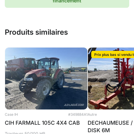
financement
Produits similaires
Prix plus bas si vendu t
Case IH
#349884A1
Autre
CIH FARMALL 105C 4X4 CAB
DECHAUMEUSE / 
DISK 6M
Tracteurs 50/100 HP