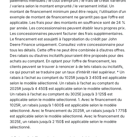
paiements mensuels / le coût d’emprunt / le frais de crédit varieront
/ variera selon le montant emprunté / le versement initial. Un
montant de financement minimum peut être requis; l’utilisation d’un
exemple de montant de financement ne garantit pas que l’offre est
applicable. Les frais pour des montants en souffrance sont de 24 %
par année. Les concessionnaires peuvent établir leurs propres prix.
Les concessionnaires peuvent facturer des frais supplémentaires.
Le financement est assujetti à l’approbation du crédit par John
Deere Finance uniquement. Consultez votre concessionnaire pour
tous les détails. Cette offre ne peut être combinée à d’autres offres.
Des rabais ou d’autres incitatifs pourraient être proposés pour des
achats au comptant. En optant pour l’offre de financement, les
clients peuvent se trouver à renoncer à de tels rabais ou incitatifs,
ce qui pourrait se traduire par un taux d’intérêt réel supérieur. * Un
rabais à l’achat au comptant du 1025R jusqu’à 3 450$ est applicable
selon le modèle sélectionné. Un rabais à l’achat au comptant du
2025R jusqu’à 4 450$ est applicable selon le modèle sélectionné.
Un rabais à l’achat au comptant du 3025E jusqu’à 3 125$ est
applicable selon le modèle sélectionné. 1. Avec le financement du
1025R, un rabais jusqu’à 1 600$ est applicable selon le modèle
sélectionné. Avec le financement du 2025R, un rabais jusqu’à 1 775$
est applicable selon le modèle sélectionné. Avec le financement du
3025E, un rabais jusqu’à 2 150$ est applicable selon le modèle
sélectionné.