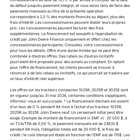
du défaut jusqu’au paiement intégral, et vous serez tenu de faire des
paiements mensuels au titre de la présente opération
correspondant à 2,5 % des montants financés au départ, plus des
frais d’intérêt. Les concessionnaires peuvent établir leurs propres
prix. Les concessionnaires peuvent facturer des frais
supplémentaires. Le financement est assujetti à l’approbation du
crédit par John Deere Finance uniquement et offert chez les
concessionnaires participants. Consultez votre concessionnaire
pour tous les détails. Offre d’une durée limitée qui ne peut être
combinée à d’autres offres. Des rabais ou d’autres incitatifs
pourraient être proposés pour des achats au comptant. En optant
pour l’offre de financement, les clients peuvent se trouver à
renoncer à de tels rabais ou incitatifs, ce qui pourrait se traduire par
un taux d’intérêt réel supérieur.
Les offres sur les tracteurs compactes 1025R, 2025R et 3025E sont
en vigueur jusqu’au 31 mai 2026, certaines conditions s’appliquent,
informez-vous en succursale. † Le financement d’achats est assorti
d’un taux de 0 % pendant 84 mois à l’achat d’un tracteur 1025R,
2025R ou 3025E John Deere neuf. Un versement initial peut être
exigé. Exemple de montant de financement (« EMF ») : 20 000 $, à
un TCA/TPA de 0,00 %, le paiement mensuels est de 238,10 $
pendant 84 mois, l’obligation totale est de 20 000 $, le frais de
crédit / le coût d’emprunt établi en fonction de l’EMF est de 115$. Les