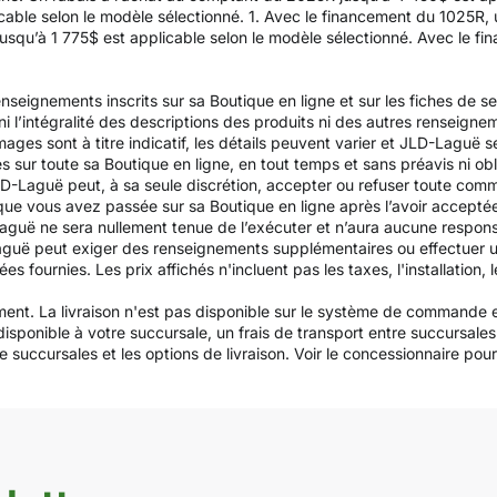
able selon le modèle sélectionné. 1. Avec le financement du 1025R, 
usqu’à 1 775$ est applicable selon le modèle sélectionné. Avec le f
nseignements inscrits sur sa Boutique en ligne et sur les fiches de s
é, ni l’intégralité des descriptions des produits ni des autres renseign
ges sont à titre indicatif, les détails peuvent varier et JLD-Laguë se
és sur toute sa Boutique en ligne, en tout temps et sans préavis ni obl
D-Laguë peut, à sa seule discrétion, accepter ou refuser toute com
que vous avez passée sur sa Boutique en ligne après l’avoir accept
uë ne sera nullement tenue de l’exécuter et n’aura aucune responsa
aguë peut exiger des renseignements supplémentaires ou effectuer u
urnies. Les prix affichés n'incluent pas les taxes, l'installation, le
ement. La livraison n'est pas disponible sur le système de commande e
 disponible à votre succursale, un frais de transport entre succursa
 succursales et les options de livraison. Voir le concessionnaire pour la 