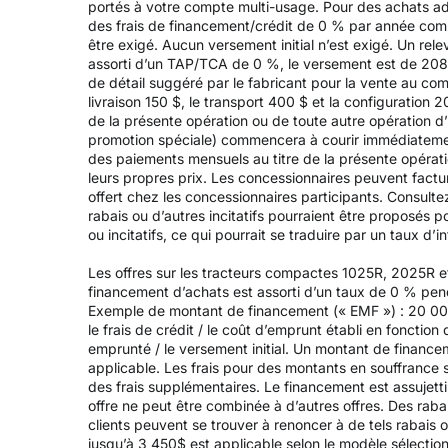
portés à votre compte multi-usage. Pour des achats adm
des frais de financement/crédit de 0 % par année com
être exigé. Aucun versement initial n’est exigé. Un r
assorti d’un TAP/TCA de 0 %, le versement est de 208,3
de détail suggéré par le fabricant pour la vente au co
livraison 150 $, le transport 400 $ et la configuration 
de la présente opération ou de toute autre opération d’
promotion spéciale) commencera à courir immédiatement
des paiements mensuels au titre de la présente opérati
leurs propres prix. Les concessionnaires peuvent factu
offert chez les concessionnaires participants. Consulte
rabais ou d’autres incitatifs pourraient être proposés 
ou incitatifs, ce qui pourrait se traduire par un taux d’in
Les offres sur les tracteurs compactes 1025R, 2025R e
financement d’achats est assorti d’un taux de 0 % pen
Exemple de montant de financement (« EMF ») : 20 000
le frais de crédit / le coût d’emprunt établi en fonction
emprunté / le versement initial. Un montant de financem
applicable. Les frais pour des montants en souffrance 
des frais supplémentaires. Le financement est assujett
offre ne peut être combinée à d’autres offres. Des raba
clients peuvent se trouver à renoncer à de tels rabais o
jusqu’à 3 450$ est applicable selon le modèle sélectio