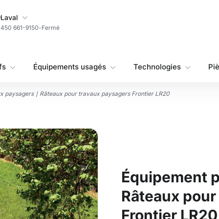
Ma succursale
Laval
450 661-9150
-
Fermé
fs
Équipements usagés
Technologies
Pi
x paysagers ∣ Râteaux pour travaux paysagers Frontier LR20
Équipement p
Râteaux pour
Frontier LR20