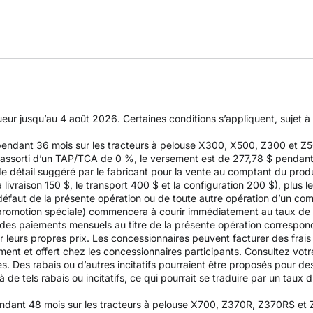
gueur jusqu’au 4 août 2026. Certaines conditions s’appliquent, sujet 
 pendant 36 mois sur les tracteurs à pelouse X300, X500, Z300 et 
ssorti d’un TAP/TCA de 0 %, le versement est de 277,78 $ pendant 36
de détail suggéré par le fabricant pour la vente au comptant du produ
ivraison 150 $, le transport 400 $ et la configuration 200 $), plus l
n défaut de la présente opération ou de toute autre opération d’un com
e promotion spéciale) commencera à courir immédiatement au taux de
e des paiements mensuels au titre de la présente opération correspo
ir leurs propres prix. Les concessionnaires peuvent facturer des frai
nt et offert chez les concessionnaires participants. Consultez votre
es. Des rabais ou d’autres incitatifs pourraient être proposés pour d
de tels rabais ou incitatifs, ce qui pourrait se traduire par un taux d’
endant 48 mois sur les tracteurs à pelouse X700, Z370R, Z370RS et