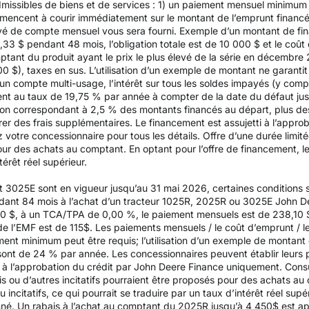
issibles de biens et de services : 1) un paiement mensuel minimum d
mencent à courir immédiatement sur le montant de l’emprunt financ
elevé de compte mensuel vous sera fourni. Exemple d’un montant de f
3 $ pendant 48 mois, l’obligation totale est de 10 000 $ et le coût d
mptant du produit ayant le prix le plus élevé de la série en décembr
200 $), taxes en sus. L’utilisation d’un exemple de montant ne garantit
un compte multi-usage, l’intérêt sur tous les soldes impayés (y compr
 au taux de 19,75 % par année à compter de la date du défaut jusqu
on correspondant à 2,5 % des montants financés au départ, plus des 
rer des frais supplémentaires. Le financement est assujetti à l’appr
z votre concessionnaire pour tous les détails. Offre d’une durée limit
pour des achats au comptant. En optant pour l’offre de financement, le
térêt réel supérieur.
t 3025E sont en vigueur jusqu’au 31 mai 2026, certaines conditions s
dant 84 mois à l’achat d’un tracteur 1025R, 2025R ou 3025E John Dee
 $, à un TCA/TPA de 0,00 %, le paiement mensuels est de 238,10 $ p
 de l’EMF est de 115$. Les paiements mensuels / le coût d’emprunt / le 
ent minimum peut être requis; l’utilisation d’un exemple de montant 
sont de 24 % par année. Les concessionnaires peuvent établir leurs 
i à l’approbation du crédit par John Deere Finance uniquement. Consu
is ou d’autres incitatifs pourraient être proposés pour des achats au
u incitatifs, ce qui pourrait se traduire par un taux d’intérêt réel su
nné. Un rabais à l’achat au comptant du 2025R jusqu’à 4 450$ est app