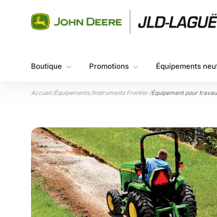
Aller au contenu
Boutique
Promotions
Équipements neu
Accueil
/
Équipements
/
Instruments Frontier
/
Équipement pour travau