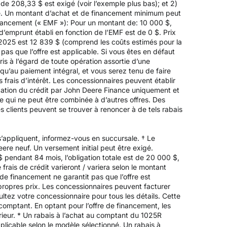
e 208,33 $ est exigé (voir l’exemple plus bas); et 2)
é. Un montant d’achat et de financement minimum peut
inancement (« EMF »): Pour un montant de: 10 000 $,
’emprunt établi en fonction de l’EMF est de 0 $. Prix
e 2025 est 12 839 $ (comprend les coûts estimés pour la
 pas que l’offre est applicable. Si vous êtes en défaut
is à l’égard de toute opération assortie d’une
’au paiement intégral, et vous serez tenu de faire
frais d’intérêt. Les concessionnaires peuvent établir
obation du crédit par John Deere Finance uniquement et
ée qui ne peut être combinée à d’autres offres. Des
s clients peuvent se trouver à renoncer à de tels rabais
’appliquent, informez-vous en succursale. † Le
re neuf. Un versement initial peut être exigé.
endant 84 mois, l’obligation totale est de 20 000 $,
frais de crédit varieront / variera selon le montant
de financement ne garantit pas que l’offre est
propres prix. Les concessionnaires peuvent facturer
ltez votre concessionnaire pour tous les détails. Cette
 comptant. En optant pour l’offre de financement, les
périeur. * Un rabais à l’achat au comptant du 1025R
licable selon le modèle sélectionné. Un rabais à