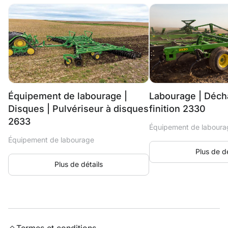
Équipement de labourage |
Labourage | Déc
Disques | Pulvériseur à disques
finition 2330
2633
Équipement de laboura
Équipement de labourage
Plus de dé
Plus de détails
Termes et conditions