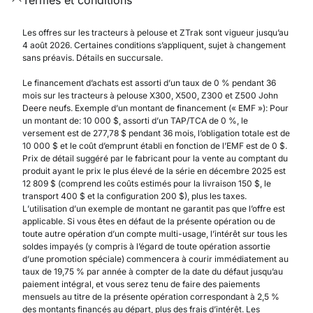
Les offres sur les tracteurs à pelouse et ZTrak sont vigueur jusqu’au
4 août 2026. Certaines conditions s’appliquent, sujet à changement
sans préavis. Détails en succursale.
Le financement d’achats est assorti d’un taux de 0 % pendant 36
mois sur les tracteurs à pelouse X300, X500, Z300 et Z500 John
Deere neufs. Exemple d’un montant de financement (« EMF »): Pour
un montant de: 10 000 $, assorti d’un TAP/TCA de 0 %, le
versement est de 277,78 $ pendant 36 mois, l’obligation totale est de
10 000 $ et le coût d’emprunt établi en fonction de l’EMF est de 0 $.
Prix de détail suggéré par le fabricant pour la vente au comptant du
produit ayant le prix le plus élevé de la série en décembre 2025 est
12 809 $ (comprend les coûts estimés pour la livraison 150 $, le
transport 400 $ et la configuration 200 $), plus les taxes.
L’utilisation d’un exemple de montant ne garantit pas que l’offre est
applicable. Si vous êtes en défaut de la présente opération ou de
toute autre opération d’un compte multi-usage, l’intérêt sur tous les
soldes impayés (y compris à l’égard de toute opération assortie
d’une promotion spéciale) commencera à courir immédiatement au
taux de 19,75 % par année à compter de la date du défaut jusqu’au
paiement intégral, et vous serez tenu de faire des paiements
mensuels au titre de la présente opération correspondant à 2,5 %
des montants financés au départ, plus des frais d’intérêt. Les