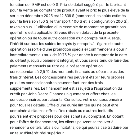
fonction de l’EMF est de 0 $. Prix de détail suggéré par le fabricant
pour la vente au comptant du produit ayant le prix le plus élevé de la
série en décembre 2025 est 12 839 $ (comprend les coûts estimés
pour la livraison 150 $, le transport 400 $ et la configuration 200 $),
taxes en sus. L’utilisation d’un exemple de montant ne garantit pas
que l’offre est applicable. Si vous êtes en défaut de la présente
opération ou de toute autre opération d’un compte multi-usage,
l’intérêt sur tous les soldes impayés (y compris à l’égard de toute
opération assortie d’une promotion spéciale) commencera à courir
immédiatement au taux de 19,75 % par année à compter de la date
du défaut jusqu’au paiement intégral, et vous serez tenu de faire des
paiements mensuels au titre de la présente opération
correspondant à 2,5 % des montants financés au départ, plus des
frais d’intérêt. Les concessionnaires peuvent établir leurs propres
prix. Les concessionnaires peuvent facturer des frais
supplémentaires. Le financement est assujetti à l’approbation du
crédit par John Deere Finance uniquement et offert chez les
concessionnaires participants. Consultez votre concessionnaire
pour tous les détails. Offre d’une durée limitée qui ne peut être
combinée à d’autres offres. Des rabais ou d’autres incitatifs
pourraient être proposés pour des achats au comptant. En optant
pour l’offre de financement, les clients peuvent se trouver à
renoncer à de tels rabais ou incitatifs, ce qui pourrait se traduire par
un taux d’intérêt réel supérieur.