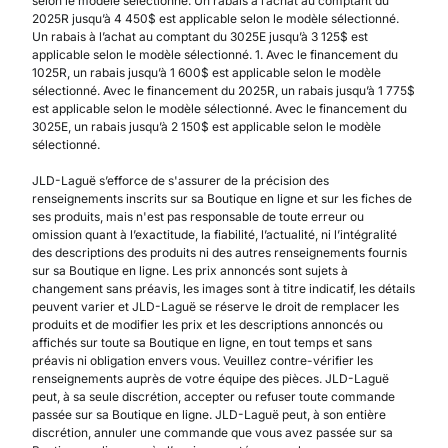
selon le modèle sélectionné. Un rabais à l’achat au comptant du
2025R jusqu’à 4 450$ est applicable selon le modèle sélectionné.
Un rabais à l’achat au comptant du 3025E jusqu’à 3 125$ est
applicable selon le modèle sélectionné. 1. Avec le financement du
1025R, un rabais jusqu’à 1 600$ est applicable selon le modèle
sélectionné. Avec le financement du 2025R, un rabais jusqu’à 1 775$
est applicable selon le modèle sélectionné. Avec le financement du
3025E, un rabais jusqu’à 2 150$ est applicable selon le modèle
sélectionné.
JLD-Laguë s’efforce de s'assurer de la précision des
renseignements inscrits sur sa Boutique en ligne et sur les fiches de
ses produits, mais n'est pas responsable de toute erreur ou
omission quant à l’exactitude, la fiabilité, l’actualité, ni l’intégralité
des descriptions des produits ni des autres renseignements fournis
sur sa Boutique en ligne. Les prix annoncés sont sujets à
changement sans préavis, les images sont à titre indicatif, les détails
peuvent varier et JLD-Laguë se réserve le droit de remplacer les
produits et de modifier les prix et les descriptions annoncés ou
affichés sur toute sa Boutique en ligne, en tout temps et sans
préavis ni obligation envers vous. Veuillez contre-vérifier les
renseignements auprès de votre équipe des pièces. JLD-Laguë
peut, à sa seule discrétion, accepter ou refuser toute commande
passée sur sa Boutique en ligne. JLD-Laguë peut, à son entière
discrétion, annuler une commande que vous avez passée sur sa