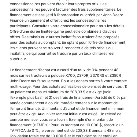
concessionnaires peuvent établir leurs propres prix. Les
concessionnaires peuvent facturer des frais supplémentaires. Le
financement est assujetti à l’approbation du crédit par John Deere
Finance uniquement et offert chez les concessionnaires
participants. Consultez votre concessionnaire pour tous les détails.
Offre d’une durée limitée qui ne peut être combinée à d’autres
offres. Des rabais ou d’autres incitatifs pourraient être proposés
pour des achats au comptant. En optant pour l’offre de financement,
les clients peuvent se trouver à renoncer à de tels rabais ou
incitatifs, ce qui pourrait se traduire par un taux d’intérêt réel
supérieur.
Le financement d’achat est assorti d’un taux de 0% pendant 48
mois sur les tracteurs à pelouse X700, Z370R, Z370RS et Z380R
John Deere neufs seulement. Pour les achats portés à votre compte
multi-usage. Pour des achats admissibles de biens et de services : 1)
un paiement mensuel minimum de 208,33 $ est exigé (voir
l’exemple plus bas); et 2) des frais de financement/crédit de 0 % par
année commencent à courir immédiatement sur le montant de
l’emprunt financé. Un montant d’achat et de financement minimum
peut être exigé. Aucun versement initial n’est exigé. Un relevé de
compte mensuel vous sera fourni. Exemple d’un montant de
financement (« EMF »): Pour un montant de: 10 000 $, assorti d’un
TAP/TCA de 0 %, le versement est de 208,33 $ pendant 48 mois,
l’obligation totale est de 10 000 $ et le coût d’emprunt établi en