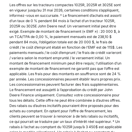
Les offres sur les tracteurs compactes 1025R, 2025R et 3025E sont
en vigueur jusqu’au 31 mai 2026, certaines conditions s’appliquent,
informez-vous en succursale. † Le financement d’achats est assorti
d’un taux de 0 % pendant 84 mois à l’achat d’un tracteur 1025R,
2025R ou 3025E John Deere neuf. Un versement initial peut être
exigé. Exemple de montant de financement (« EMF ») : 20 000 $, à
un TCA/TPA de 0,00 %, le paiement mensuels est de 238,10 $
pendant 84 mois, l’obligation totale est de 20 000 $, le frais de
crédit / le coût d’emprunt établi en fonction de l’EMF est de 115$. Les
paiements mensuels / le coût d’emprunt / le frais de crédit varieront
/ variera selon le montant emprunté / le versement initial. Un
montant de financement minimum peut être requis; l’utilisation d’un
exemple de montant de financement ne garantit pas que l’offre est
applicable. Les frais pour des montants en souffrance sont de 24 %
par année. Les concessionnaires peuvent établir leurs propres prix.
Les concessionnaires peuvent facturer des frais supplémentaires.
Le financement est assujetti à l’approbation du crédit par John
Deere Finance uniquement. Consultez votre concessionnaire pour
tous les détails. Cette offre ne peut être combinée à d’autres offres.
Des rabais ou d’autres incitatifs pourraient être proposés pour des
achats au comptant. En optant pour l’offre de financement, les
clients peuvent se trouver à renoncer à de tels rabais ou incitatifs,
ce qui pourrait se traduire par un taux d’intérêt réel supérieur. * Un
rabais à l’achat au comptant du 1025R jusqu’à 3 450$ est applicable