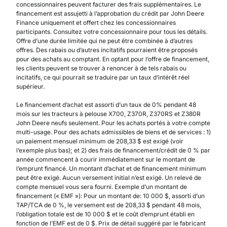
concessionnaires peuvent facturer des frais supplémentaires. Le
financement est assujetti à l’approbation du crédit par John Deere
Finance uniquement et offert chez les concessionnaires
participants. Consultez votre concessionnaire pour tous les détails.
Offre d’une durée limitée qui ne peut être combinée à d’autres
offres. Des rabais ou d’autres incitatifs pourraient être proposés
pour des achats au comptant. En optant pour l’offre de financement,
les clients peuvent se trouver à renoncer à de tels rabais ou
incitatifs, ce qui pourrait se traduire par un taux d’intérêt réel
supérieur.
Le financement d’achat est assorti d’un taux de 0% pendant 48
mois sur les tracteurs à pelouse X700, Z370R, Z370RS et Z380R
John Deere neufs seulement. Pour les achats portés à votre compte
multi-usage. Pour des achats admissibles de biens et de services : 1)
un paiement mensuel minimum de 208,33 $ est exigé (voir
l’exemple plus bas); et 2) des frais de financement/crédit de 0 % par
année commencent à courir immédiatement sur le montant de
l’emprunt financé. Un montant d’achat et de financement minimum
peut être exigé. Aucun versement initial n’est exigé. Un relevé de
compte mensuel vous sera fourni. Exemple d’un montant de
financement (« EMF »): Pour un montant de: 10 000 $, assorti d’un
TAP/TCA de 0 %, le versement est de 208,33 $ pendant 48 mois,
l’obligation totale est de 10 000 $ et le coût d’emprunt établi en
fonction de l’EMF est de 0 $. Prix de détail suggéré par le fabricant