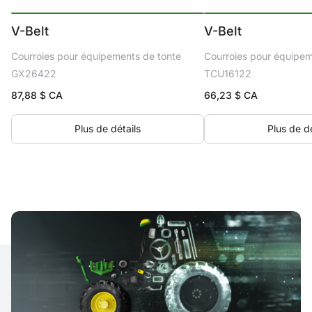
V-Belt
V-Belt
Courroies pour équipements de tonte
Courroies pour équipem
GX26422
TCU16122
87,88
$ CA
66,23
$ CA
Plus de détails
Plus de dé