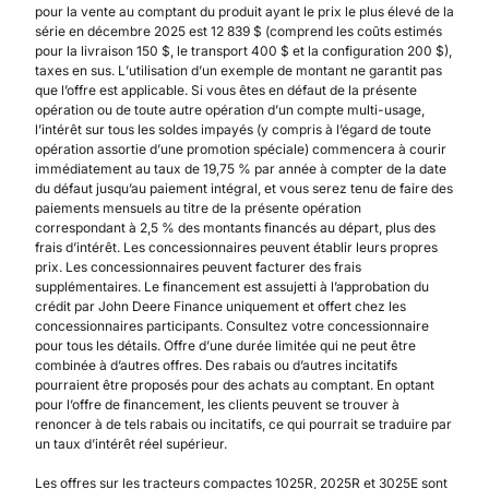
pour la vente au comptant du produit ayant le prix le plus élevé de la
série en décembre 2025 est 12 839 $ (comprend les coûts estimés
pour la livraison 150 $, le transport 400 $ et la configuration 200 $),
taxes en sus. L’utilisation d’un exemple de montant ne garantit pas
que l’offre est applicable. Si vous êtes en défaut de la présente
opération ou de toute autre opération d’un compte multi-usage,
l’intérêt sur tous les soldes impayés (y compris à l’égard de toute
opération assortie d’une promotion spéciale) commencera à courir
immédiatement au taux de 19,75 % par année à compter de la date
du défaut jusqu’au paiement intégral, et vous serez tenu de faire des
paiements mensuels au titre de la présente opération
correspondant à 2,5 % des montants financés au départ, plus des
frais d’intérêt. Les concessionnaires peuvent établir leurs propres
prix. Les concessionnaires peuvent facturer des frais
supplémentaires. Le financement est assujetti à l’approbation du
crédit par John Deere Finance uniquement et offert chez les
concessionnaires participants. Consultez votre concessionnaire
pour tous les détails. Offre d’une durée limitée qui ne peut être
combinée à d’autres offres. Des rabais ou d’autres incitatifs
pourraient être proposés pour des achats au comptant. En optant
pour l’offre de financement, les clients peuvent se trouver à
renoncer à de tels rabais ou incitatifs, ce qui pourrait se traduire par
un taux d’intérêt réel supérieur.
Les offres sur les tracteurs compactes 1025R, 2025R et 3025E sont