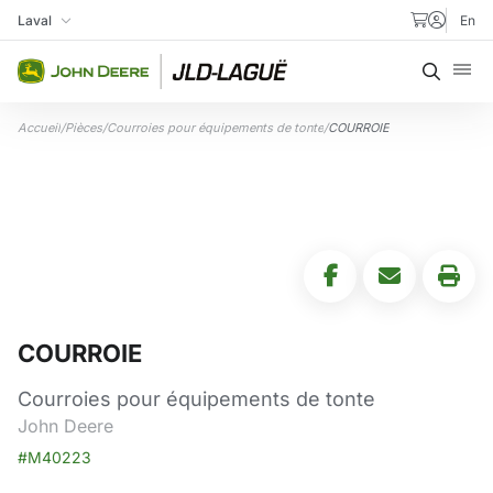
Aller au contenu
Laval
En
Ma succursale
Recher
Accueil
/
Pièces
/
Courroies pour équipements de tonte
/
COURROIE
COURROIE
Courroies pour équipements de tonte
John Deere
#M40223