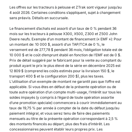
Les offres sur les tracteurs à pelouse et ZTrak sont vigueur jusqu’au
4 août 2026. Certaines conditions s’appliquent, sujet à changement
sans préavis. Détails en succursale.
Le financement d’achats est assorti d’un taux de 0 % pendant 36
mois sur les tracteurs à pelouse X300, X500, Z300 et Z500 John
Deere neufs. Exemple d’un montant de financement (« EMF »): Pour
un montant de: 10 000 $, assorti d’un TAP/TCA de 0 %, le
versement est de 277,78 $ pendant 36 mois, l’obligation totale est de
10 000 $ et le coût d’emprunt établi en fonction de l’EMF est de 0 $.
Prix de détail suggéré par le fabricant pour la vente au comptant du
produit ayant le prix le plus élevé de la série en décembre 2025 est
12 809 $ (comprend les coûts estimés pour la livraison 150 $, le
transport 400 $ et la configuration 200 $), plus les taxes.
L’utilisation d’un exemple de montant ne garantit pas que l’offre est
applicable. Si vous êtes en défaut de la présente opération ou de
toute autre opération d’un compte multi-usage, l’intérêt sur tous les
soldes impayés (y compris à l’égard de toute opération assortie
d’une promotion spéciale) commencera à courir immédiatement au
taux de 19,75 % par année à compter de la date du défaut jusqu’au
paiement intégral, et vous serez tenu de faire des paiements
mensuels au titre de la présente opération correspondant à 2,5 %
des montants financés au départ, plus des frais d’intérêt. Les
concessionnaires peuvent établir leurs propres prix. Les