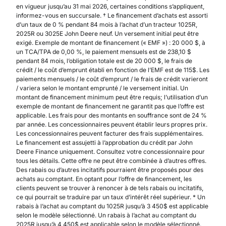
en vigueur jusqu’au 31 mai 2026, certaines conditions s’appliquent,
informez-vous en succursale. † Le financement d’achats est assorti
d’un taux de 0 % pendant 84 mois à l’achat d’un tracteur 1025R,
2025R ou 3025E John Deere neuf. Un versement initial peut être
exigé. Exemple de montant de financement (« EMF ») : 20 000 $, à
un TCA/TPA de 0,00 %, le paiement mensuels est de 238,10 $
pendant 84 mois, l’obligation totale est de 20 000 $, le frais de
crédit / le coût d’emprunt établi en fonction de l’EMF est de 115$. Les
paiements mensuels / le coût d’emprunt / le frais de crédit varieront
/ variera selon le montant emprunté / le versement initial. Un
montant de financement minimum peut être requis; l’utilisation d’un
exemple de montant de financement ne garantit pas que l’offre est
applicable. Les frais pour des montants en souffrance sont de 24 %
par année. Les concessionnaires peuvent établir leurs propres prix.
Les concessionnaires peuvent facturer des frais supplémentaires.
Le financement est assujetti à l’approbation du crédit par John
Deere Finance uniquement. Consultez votre concessionnaire pour
tous les détails. Cette offre ne peut être combinée à d’autres offres.
Des rabais ou d’autres incitatifs pourraient être proposés pour des
achats au comptant. En optant pour l’offre de financement, les
clients peuvent se trouver à renoncer à de tels rabais ou incitatifs,
ce qui pourrait se traduire par un taux d’intérêt réel supérieur. * Un
rabais à l’achat au comptant du 1025R jusqu’à 3 450$ est applicable
selon le modèle sélectionné. Un rabais à l’achat au comptant du
2025R jusqu’à 4 450$ est applicable selon le modèle sélectionné.