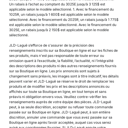
Un rabais à l’achat au comptant du 3025E jusqu’à 3 125$ est
applicable selon le modèle sélectionné. 1. Avec le financement du
1025R, un rabais jusqu’à 1 600$ est applicable selon le modèle
sélectionné. Avec le financement du 2025R, un rabais jusqu’à 1 775$
est applicable selon le modèle sélectionné. Avec le financement du
3025E, un rabais jusqu’à 2 150$ est applicable selon le modèle
sélectionné.
JLD-Laguë s’efforce de s'assurer de la précision des
renseignements inscrits sur sa Boutique en ligne et sur les fiches de
ses produits, mais n'est pas responsable de toute erreur ou
omission quant à l’exactitude, la fiabilité, l’actualité, ni l’intégralité
des descriptions des produits ni des autres renseignements fournis
sur sa Boutique en ligne. Les prix annoncés sont sujets à
changement sans préavis, les images sont à titre indicatif, les détails
peuvent varier et JLD-Laguë se réserve le droit de remplacer les
produits et de modifier les prix et les descriptions annoncés ou
affichés sur toute sa Boutique en ligne, en tout temps et sans
préavis ni obligation envers vous. Veuillez contre-vérifier les
renseignements auprès de votre équipe des pièces. JLD-Laguë
peut, à sa seule discrétion, accepter ou refuser toute commande
passée sur sa Boutique en ligne. JLD-Laguë peut, à son entière
discrétion, annuler une commande que vous avez passée sur sa
Boutique en ligne après l’avoir acceptée, auquel cas vous serez
avisé aux coordonnées fournies. Si JLD-Laguë annule votre