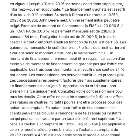
en vigueur jusqu’au 31 mai 2026, certaines conditions s’appliquent,
informez-vous en succursale. † Le financement d’achats est assorti
d’un taux de 0 % pendant 84 mois à l’achat d’un tracteur 1025R,
2025R ou 3025E John Deere neuf. Un versement initial peut être
exigé. Exemple de montant de financement (« EMF ») : 20 000 $, à
un TCA/TPA de 0,00 %, le paiement mensuels est de 238,10 $
pendant 84 mois, l’obligation totale est de 20 000 $, le frais de
crédit / le coût d’emprunt établi en fonction de l’EMF est de 115$. Les
paiements mensuels / le coût d’emprunt / le frais de crédit varieront
/ variera selon le montant emprunté / le versement initial. Un
montant de financement minimum peut être requis; l’utilisation d’un
exemple de montant de financement ne garantit pas que l’offre est
applicable. Les frais pour des montants en souffrance sont de 24 %
par année. Les concessionnaires peuvent établir leurs propres prix.
Les concessionnaires peuvent facturer des frais supplémentaires.
Le financement est assujetti à l’approbation du crédit par John
Deere Finance uniquement. Consultez votre concessionnaire pour
tous les détails. Cette offre ne peut être combinée à d’autres offres.
Des rabais ou d’autres incitatifs pourraient être proposés pour des
achats au comptant. En optant pour l’offre de financement, les
clients peuvent se trouver à renoncer à de tels rabais ou incitatifs,
ce qui pourrait se traduire par un taux d’intérêt réel supérieur. * Un
rabais à l’achat au comptant du 1025R jusqu’à 3 450$ est applicable
selon le modèle sélectionné. Un rabais à l’achat au comptant du
2025R jusqu’à 4 450$ est applicable selon le modèle sélectionné.