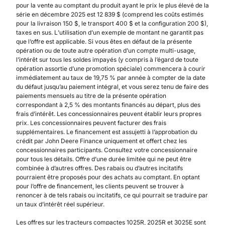
pour la vente au comptant du produit ayant le prix le plus élevé de la
série en décembre 2025 est 12 839 $ (comprend les coûts estimés
pour la livraison 150 $, le transport 400 $ et la configuration 200 $),
taxes en sus. L’utilisation d’un exemple de montant ne garantit pas
que l’offre est applicable. Si vous êtes en défaut de la présente
opération ou de toute autre opération d’un compte multi-usage,
l’intérêt sur tous les soldes impayés (y compris à l’égard de toute
opération assortie d’une promotion spéciale) commencera à courir
immédiatement au taux de 19,75 % par année à compter de la date
du défaut jusqu’au paiement intégral, et vous serez tenu de faire des
paiements mensuels au titre de la présente opération
correspondant à 2,5 % des montants financés au départ, plus des
frais d’intérêt. Les concessionnaires peuvent établir leurs propres
prix. Les concessionnaires peuvent facturer des frais
supplémentaires. Le financement est assujetti à l’approbation du
crédit par John Deere Finance uniquement et offert chez les
concessionnaires participants. Consultez votre concessionnaire
pour tous les détails. Offre d’une durée limitée qui ne peut être
combinée à d’autres offres. Des rabais ou d’autres incitatifs
pourraient être proposés pour des achats au comptant. En optant
pour l’offre de financement, les clients peuvent se trouver à
renoncer à de tels rabais ou incitatifs, ce qui pourrait se traduire par
un taux d’intérêt réel supérieur.
Les offres sur les tracteurs compactes 1025R, 2025R et 3025E sont