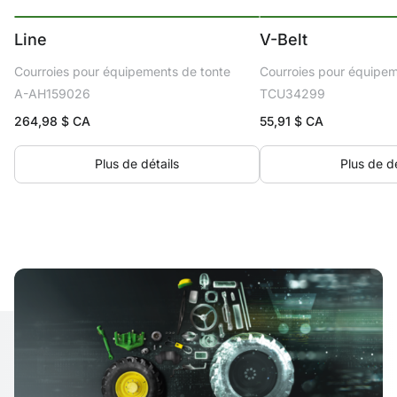
Line
V-Belt
Courroies pour équipements de tonte
Courroies pour équipem
A-AH159026
TCU34299
264,98
$ CA
55,91
$ CA
Plus de détails
Plus de dé