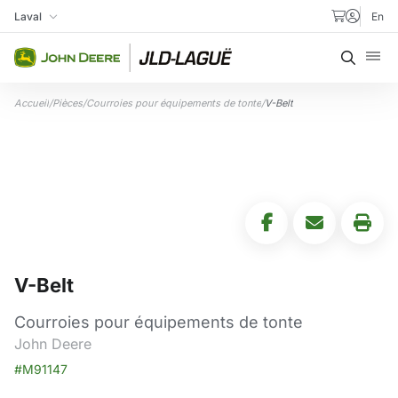
Aller au contenu
Laval
En
Ma succursale
Recher
Accueil
/
Pièces
/
Courroies pour équipements de tonte
/
V-Belt
V-Belt
Courroies pour équipements de tonte
John Deere
#M91147