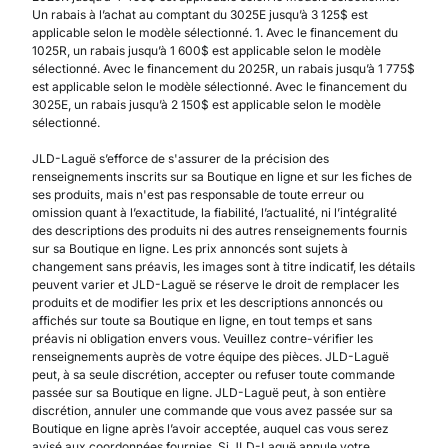
Un rabais à l’achat au comptant du 3025E jusqu’à 3 125$ est
applicable selon le modèle sélectionné. 1. Avec le financement du
1025R, un rabais jusqu’à 1 600$ est applicable selon le modèle
sélectionné. Avec le financement du 2025R, un rabais jusqu’à 1 775$
est applicable selon le modèle sélectionné. Avec le financement du
3025E, un rabais jusqu’à 2 150$ est applicable selon le modèle
sélectionné.
JLD-Laguë s’efforce de s'assurer de la précision des
renseignements inscrits sur sa Boutique en ligne et sur les fiches de
ses produits, mais n'est pas responsable de toute erreur ou
omission quant à l’exactitude, la fiabilité, l’actualité, ni l’intégralité
des descriptions des produits ni des autres renseignements fournis
sur sa Boutique en ligne. Les prix annoncés sont sujets à
changement sans préavis, les images sont à titre indicatif, les détails
peuvent varier et JLD-Laguë se réserve le droit de remplacer les
produits et de modifier les prix et les descriptions annoncés ou
affichés sur toute sa Boutique en ligne, en tout temps et sans
préavis ni obligation envers vous. Veuillez contre-vérifier les
renseignements auprès de votre équipe des pièces. JLD-Laguë
peut, à sa seule discrétion, accepter ou refuser toute commande
passée sur sa Boutique en ligne. JLD-Laguë peut, à son entière
discrétion, annuler une commande que vous avez passée sur sa
Boutique en ligne après l’avoir acceptée, auquel cas vous serez
avisé aux coordonnées fournies. Si JLD-Laguë annule votre