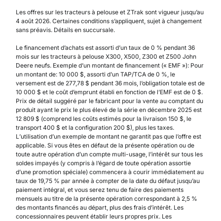
Les offres sur les tracteurs à pelouse et ZTrak sont vigueur jusqu’au
4 août 2026. Certaines conditions s’appliquent, sujet à changement
sans préavis. Détails en succursale.
Le financement d’achats est assorti d’un taux de 0 % pendant 36
mois sur les tracteurs à pelouse X300, X500, Z300 et Z500 John
Deere neufs. Exemple d’un montant de financement (« EMF »): Pour
un montant de: 10 000 $, assorti d’un TAP/TCA de 0 %, le
versement est de 277,78 $ pendant 36 mois, l’obligation totale est de
10 000 $ et le coût d’emprunt établi en fonction de l’EMF est de 0 $.
Prix de détail suggéré par le fabricant pour la vente au comptant du
produit ayant le prix le plus élevé de la série en décembre 2025 est
12 809 $ (comprend les coûts estimés pour la livraison 150 $, le
transport 400 $ et la configuration 200 $), plus les taxes.
L’utilisation d’un exemple de montant ne garantit pas que l’offre est
applicable. Si vous êtes en défaut de la présente opération ou de
toute autre opération d’un compte multi-usage, l’intérêt sur tous les
soldes impayés (y compris à l’égard de toute opération assortie
d’une promotion spéciale) commencera à courir immédiatement au
taux de 19,75 % par année à compter de la date du défaut jusqu’au
paiement intégral, et vous serez tenu de faire des paiements
mensuels au titre de la présente opération correspondant à 2,5 %
des montants financés au départ, plus des frais d’intérêt. Les
concessionnaires peuvent établir leurs propres prix. Les