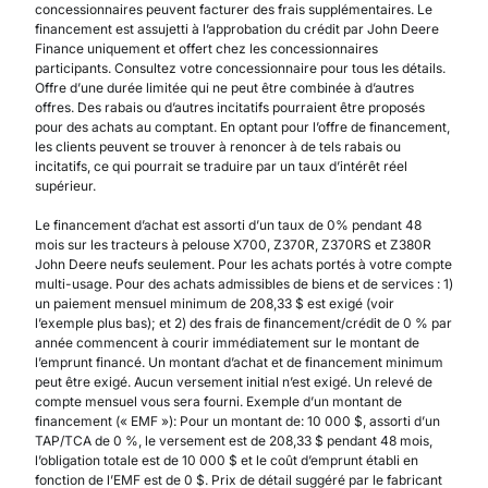
concessionnaires peuvent facturer des frais supplémentaires. Le
financement est assujetti à l’approbation du crédit par John Deere
Finance uniquement et offert chez les concessionnaires
participants. Consultez votre concessionnaire pour tous les détails.
Offre d’une durée limitée qui ne peut être combinée à d’autres
offres. Des rabais ou d’autres incitatifs pourraient être proposés
pour des achats au comptant. En optant pour l’offre de financement,
les clients peuvent se trouver à renoncer à de tels rabais ou
incitatifs, ce qui pourrait se traduire par un taux d’intérêt réel
supérieur.
Le financement d’achat est assorti d’un taux de 0% pendant 48
mois sur les tracteurs à pelouse X700, Z370R, Z370RS et Z380R
John Deere neufs seulement. Pour les achats portés à votre compte
multi-usage. Pour des achats admissibles de biens et de services : 1)
un paiement mensuel minimum de 208,33 $ est exigé (voir
l’exemple plus bas); et 2) des frais de financement/crédit de 0 % par
année commencent à courir immédiatement sur le montant de
l’emprunt financé. Un montant d’achat et de financement minimum
peut être exigé. Aucun versement initial n’est exigé. Un relevé de
compte mensuel vous sera fourni. Exemple d’un montant de
financement (« EMF »): Pour un montant de: 10 000 $, assorti d’un
TAP/TCA de 0 %, le versement est de 208,33 $ pendant 48 mois,
l’obligation totale est de 10 000 $ et le coût d’emprunt établi en
fonction de l’EMF est de 0 $. Prix de détail suggéré par le fabricant