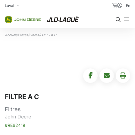
Aller au contenu
Laval
En
Ma succursale
Recher
Accueil
/
Pièces
/
Filtres
/
FUEL FILTE
FILTRE A C
Filtres
John Deere
#RE62419