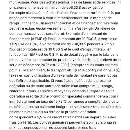
multi-usage. Pour des achats admissibles de biens et de services : 1)
un paiement mensuel minimum de 208,33 $ est exigé (voir
l’exemple plus bas); et 2) des frais de financement/crédit de 0 % par
année commencent à courir immédiatement sur le montant de
l’emprunt financé. Un montant d’achat et de financement minimum
peut être exigé. Aucun versement initial n’est exigé. Un relevé de
compte mensuel vous sera fourni. Exemple d’un montant de
financement (« EMF »): Pour un montant de: 10 000 $, assorti d’un
TAP/TCA de 0 %, le versement est de 208,33 $ pendant 48 mois,
l’obligation totale est de 10 000 $ et le coût d’emprunt établi en
fonction de l’EMF est de 0 $. Prix de détail suggéré par le fabricant
pour la vente au comptant du produit ayant le prix le plus élevé de la
série en décembre 2025 est 12 839 $ (comprend les coûts estimés
pour la livraison 150 $, le transport 400 $ et la configuration 200 $),
taxes en sus. L’utilisation d’un exemple de montant ne garantit pas
que l’offre est applicable. Si vous êtes en défaut de la présente
opération ou de toute autre opération d’un compte multi-usage,
l’intérêt sur tous les soldes impayés (y compris à l’égard de toute
opération assortie d’une promotion spéciale) commencera à courir
immédiatement au taux de 19,75 % par année à compter de la date
du défaut jusqu’au paiement intégral, et vous serez tenu de faire des
paiements mensuels au titre de la présente opération
correspondant à 2,5 % des montants financés au départ, plus des
frais d’intérêt. Les concessionnaires peuvent établir leurs propres
prix. Les concessionnaires peuvent facturer des frais