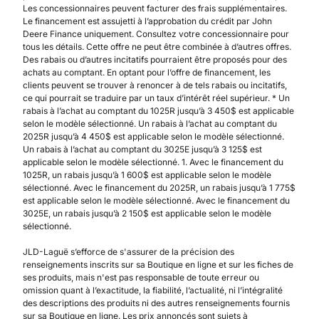
Les concessionnaires peuvent facturer des frais supplémentaires.
Le financement est assujetti à l’approbation du crédit par John
Deere Finance uniquement. Consultez votre concessionnaire pour
tous les détails. Cette offre ne peut être combinée à d’autres offres.
Des rabais ou d’autres incitatifs pourraient être proposés pour des
achats au comptant. En optant pour l’offre de financement, les
clients peuvent se trouver à renoncer à de tels rabais ou incitatifs,
ce qui pourrait se traduire par un taux d’intérêt réel supérieur. * Un
rabais à l’achat au comptant du 1025R jusqu’à 3 450$ est applicable
selon le modèle sélectionné. Un rabais à l’achat au comptant du
2025R jusqu’à 4 450$ est applicable selon le modèle sélectionné.
Un rabais à l’achat au comptant du 3025E jusqu’à 3 125$ est
applicable selon le modèle sélectionné. 1. Avec le financement du
1025R, un rabais jusqu’à 1 600$ est applicable selon le modèle
sélectionné. Avec le financement du 2025R, un rabais jusqu’à 1 775$
est applicable selon le modèle sélectionné. Avec le financement du
3025E, un rabais jusqu’à 2 150$ est applicable selon le modèle
sélectionné.
JLD-Laguë s’efforce de s'assurer de la précision des
renseignements inscrits sur sa Boutique en ligne et sur les fiches de
ses produits, mais n'est pas responsable de toute erreur ou
omission quant à l’exactitude, la fiabilité, l’actualité, ni l’intégralité
des descriptions des produits ni des autres renseignements fournis
sur sa Boutique en ligne. Les prix annoncés sont sujets à