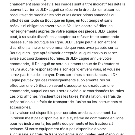
changement sans préavis, les images sont à titre indicatif, les détails
peuvent varier et JLD-Laguë se réserve le droit de remplacer les
produits et de modifier les prix et les descriptions annoncés ou
affichés sur toute sa Boutique en ligne, en tout temps et sans
préavis ni obligation envers vous. Veuillez contre-vérifier les
renseignements auprès de votre équipe des pièces. JLD-Laguë
peut, à sa seule discrétion, accepter ou refuser toute commande
passée sur sa Boutique en ligne. JLD-Laguë peut, à son entière
discrétion, annuler une commande que vous avez passée sur sa
Boutique en ligne après l’avoir acceptée, auquel cas vous serez
avisé aux coordonnées fournies. Si JLD-Laguë annule votre
commande, JLD-Laguë ne sera nullement tenue de l’exécuter et
n’aura aucune responsabilité à son égard envers vous, et vous ne
serez pas tenu de la payer. Dans certaines circonstances, JLD-
Laguë peut exiger des renseignements supplémentaires ou
effectuer une vérification avant d’accepter ou d’exécuter une
commande, auquel cas vous serez avisé aux coordonnées fournies.
Les prix affichés n'incluent pas les taxes, l'installation, les frais de
préparation ou le frais de transport de l'usine ou les instruments et
accessoires.
La livraison est disponible pour certains produits seulement. La
livraison n'est pas disponible sur le système de commande en ligne
pour les instruments, les petits équipements et les tracteurs à
pelouse. Si votre équipement n'est pas disponible à votre
succursale, un frais de transport entre succursales peut s'appliquer.