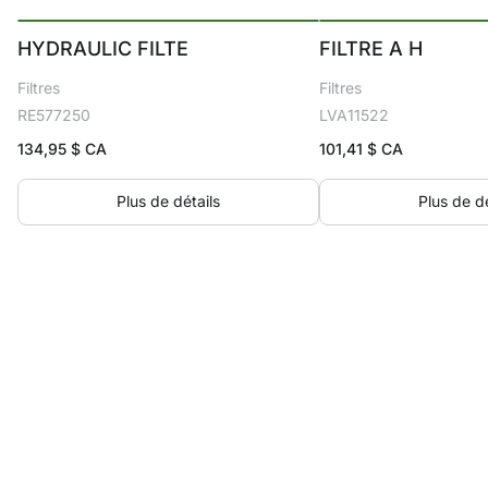
HYDRAULIC FILTE
FILTRE A H
Filtres
Filtres
RE577250
LVA11522
134,95
$ CA
101,41
$ CA
Plus de détails
Plus de dé