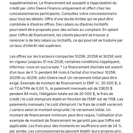
supplémentaires. Le financement est assujetti à l’approbation du
crédit par John Deere Finance uniquement et offert chez les
concessionnaires participants. Consultez votre concessionnaire
pour tous les détails. Offre d’une durée limitée qui ne peut être
combinée à d’autres offres. Des rabais ou d’autres incitatifs
pourraient être proposés pour des achats au comptant. En optant
pour l’offre de financement, les clients peuvent se trouver à
renoncer à de tels rabais ou incitatifs, ce qui pourrait se traduire par
un taux d’intérêt réel supérieur.
Les offres sur les tracteurs compactes 1025R, 2025R et 3025E sont
en vigueur jusqu’au 31 mai 2026, certaines conditions s’appliquent,
informez-vous en succursale. † Le financement d’achats est assorti
d’un taux de 0 % pendant 84 mois à l’achat d’un tracteur 1025R,
2025R ou 3025E John Deere neuf. Un versement initial peut être
exigé. Exemple de montant de financement (« EMF ») : 20 000 $, à
un TCA/TPA de 0,00 %, le paiement mensuels est de 238,10 $
pendant 84 mois, l’obligation totale est de 20 000 $, le frais de
crédit / le coût d’emprunt établi en fonction de l’EMF est de 115$. Les
paiements mensuels / le coût d’emprunt / le frais de crédit varieront
/ variera selon le montant emprunté / le versement initial. Un
montant de financement minimum peut être requis; l’utilisation d’un
exemple de montant de financement ne garantit pas que l’offre est
applicable. Les frais pour des montants en souffrance sont de 24 %
par année. Les concessionnaires peuvent établir leurs propres prix.