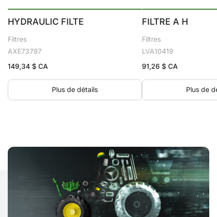
HYDRAULIC FILTE
FILTRE A H
Filtres
Filtres
AXE73797
LVA10419
149,34
$ CA
91,26
$ CA
Plus de détails
Plus de dé