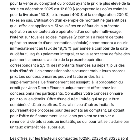
pour la vente au comptant du produit ayant le prix le plus élevé de la
série en décembre 2025 est 12 839 $ (comprend les coûts estimés
pour la livraison 150 $, le transport 400 $ et la configuration 200 $),
taxes en sus. L’utilisation d’un exemple de montant ne garantit pas
que l’offre est applicable. Si vous êtes en défaut de la présente
opération ou de toute autre opération d’un compte multi-usage,
l’intérêt sur tous les soldes impayés (y compris à l’égard de toute
opération assortie d’une promotion spéciale) commencera à courir
immédiatement au taux de 19,75 % par année à compter de la date
du défaut jusqu’au paiement intégral, et vous serez tenu de faire des
paiements mensuels au titre de la présente opération
correspondant à 2,5 % des montants financés au départ, plus des
frais d’intérêt. Les concessionnaires peuvent établir leurs propres
prix. Les concessionnaires peuvent facturer des frais
supplémentaires. Le financement est assujetti à l’approbation du
crédit par John Deere Finance uniquement et offert chez les
concessionnaires participants. Consultez votre concessionnaire
pour tous les détails. Offre d’une durée limitée qui ne peut être
combinée à d’autres offres. Des rabais ou d’autres incitatifs
pourraient être proposés pour des achats au comptant. En optant
pour l’offre de financement, les clients peuvent se trouver à
renoncer à de tels rabais ou incitatifs, ce qui pourrait se traduire par
un taux d’intérêt réel supérieur.
Les offres sur les tracteurs compactes 1025R, 2025R et 3025E sont