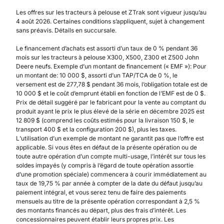
Les offres sur les tracteurs à pelouse et ZTrak sont vigueur jusqu’au
4 août 2026. Certaines conditions s’appliquent, sujet à changement
sans préavis. Détails en succursale.
Le financement d’achats est assorti d’un taux de 0 % pendant 36
mois sur les tracteurs à pelouse X300, X500, Z300 et Z500 John
Deere neufs. Exemple d’un montant de financement (« EMF »): Pour
un montant de: 10 000 $, assorti d’un TAP/TCA de 0 %, le
versement est de 277,78 $ pendant 36 mois, l’obligation totale est de
10 000 $ et le coût d’emprunt établi en fonction de l’EMF est de 0 $.
Prix de détail suggéré par le fabricant pour la vente au comptant du
produit ayant le prix le plus élevé de la série en décembre 2025 est
12 809 $ (comprend les coûts estimés pour la livraison 150 $, le
transport 400 $ et la configuration 200 $), plus les taxes.
L’utilisation d’un exemple de montant ne garantit pas que l’offre est
applicable. Si vous êtes en défaut de la présente opération ou de
toute autre opération d’un compte multi-usage, l’intérêt sur tous les
soldes impayés (y compris à l’égard de toute opération assortie
d’une promotion spéciale) commencera à courir immédiatement au
taux de 19,75 % par année à compter de la date du défaut jusqu’au
paiement intégral, et vous serez tenu de faire des paiements
mensuels au titre de la présente opération correspondant à 2,5 %
des montants financés au départ, plus des frais d’intérêt. Les
concessionnaires peuvent établir leurs propres prix. Les