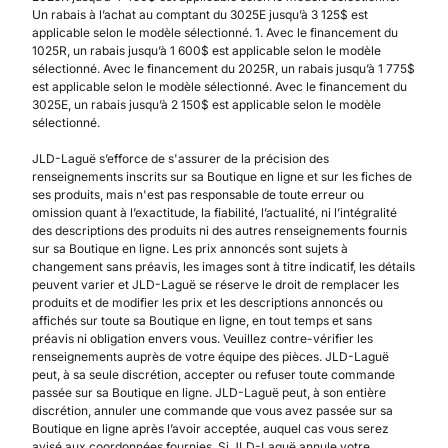
Un rabais à l’achat au comptant du 3025E jusqu’à 3 125$ est
applicable selon le modèle sélectionné. 1. Avec le financement du
1025R, un rabais jusqu’à 1 600$ est applicable selon le modèle
sélectionné. Avec le financement du 2025R, un rabais jusqu’à 1 775$
est applicable selon le modèle sélectionné. Avec le financement du
3025E, un rabais jusqu’à 2 150$ est applicable selon le modèle
sélectionné.
JLD-Laguë s’efforce de s'assurer de la précision des
renseignements inscrits sur sa Boutique en ligne et sur les fiches de
ses produits, mais n'est pas responsable de toute erreur ou
omission quant à l’exactitude, la fiabilité, l’actualité, ni l’intégralité
des descriptions des produits ni des autres renseignements fournis
sur sa Boutique en ligne. Les prix annoncés sont sujets à
changement sans préavis, les images sont à titre indicatif, les détails
peuvent varier et JLD-Laguë se réserve le droit de remplacer les
produits et de modifier les prix et les descriptions annoncés ou
affichés sur toute sa Boutique en ligne, en tout temps et sans
préavis ni obligation envers vous. Veuillez contre-vérifier les
renseignements auprès de votre équipe des pièces. JLD-Laguë
peut, à sa seule discrétion, accepter ou refuser toute commande
passée sur sa Boutique en ligne. JLD-Laguë peut, à son entière
discrétion, annuler une commande que vous avez passée sur sa
Boutique en ligne après l’avoir acceptée, auquel cas vous serez
avisé aux coordonnées fournies. Si JLD-Laguë annule votre