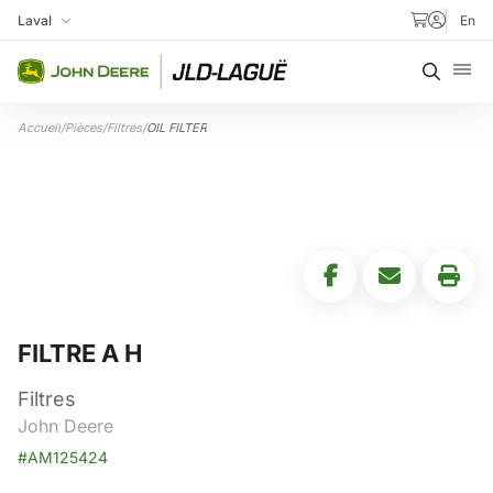
Aller au contenu
Laval
En
Ma succursale
Recher
Accueil
/
Pièces
/
Filtres
/
OIL FILTER
FILTRE A H
Filtres
John Deere
#AM125424