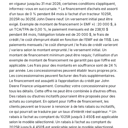
en vigueur jusqu’au 31 mai 2026, certaines conditions s’appliquent,
informez-vous en succursale. † Le financement d’achats est assorti
d’un taux de 0 % pendant 84 mois à l’achat d’un tracteur 1025R,
2025R ou 3025E John Deere neuf. Un versement initial peut être
exigé. Exemple de montant de financement (« EMF ») : 20 000 $, à
un TCA/TPA de 0,00 %, le paiement mensuels est de 238,10 $
pendant 84 mois, l’obligation totale est de 20 000 $, le frais de
crédit / le coût d’emprunt établi en fonction de l’EMF est de 115$. Les
paiements mensuels / le coût d’emprunt / le frais de crédit varieront
/ variera selon le montant emprunté / le versement initial. Un
montant de financement minimum peut être requis; l’utilisation d’un
exemple de montant de financement ne garantit pas que l’offre est
applicable. Les frais pour des montants en souffrance sont de 24 %
par année. Les concessionnaires peuvent établir leurs propres prix.
Les concessionnaires peuvent facturer des frais supplémentaires.
Le financement est assujetti à l’approbation du crédit par John
Deere Finance uniquement. Consultez votre concessionnaire pour
tous les détails. Cette offre ne peut être combinée à d’autres offres.
Des rabais ou d’autres incitatifs pourraient être proposés pour des
achats au comptant. En optant pour l’offre de financement, les
clients peuvent se trouver à renoncer à de tels rabais ou incitatifs,
ce qui pourrait se traduire par un taux d’intérêt réel supérieur. * Un
rabais à l’achat au comptant du 1025R jusqu’à 3 450$ est applicable
selon le modèle sélectionné. Un rabais à l’achat au comptant du
2025R jusqu’à 4 450$ est applicable selon le modèle sélectionné.