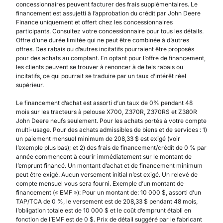
concessionnaires peuvent facturer des frais supplémentaires. Le
financement est assujetti à l’approbation du crédit par John Deere
Finance uniquement et offert chez les concessionnaires
participants. Consultez votre concessionnaire pour tous les détails.
Offre d’une durée limitée qui ne peut être combinée à d’autres
offres. Des rabais ou d’autres incitatifs pourraient être proposés
pour des achats au comptant. En optant pour l’offre de financement,
les clients peuvent se trouver à renoncer à de tels rabais ou
incitatifs, ce qui pourrait se traduire par un taux d’intérêt réel
supérieur.
Le financement d’achat est assorti d’un taux de 0% pendant 48
mois sur les tracteurs à pelouse X700, Z370R, Z370RS et Z380R
John Deere neufs seulement. Pour les achats portés à votre compte
multi-usage. Pour des achats admissibles de biens et de services : 1)
un paiement mensuel minimum de 208,33 $ est exigé (voir
l’exemple plus bas); et 2) des frais de financement/crédit de 0 % par
année commencent à courir immédiatement sur le montant de
l’emprunt financé. Un montant d’achat et de financement minimum
peut être exigé. Aucun versement initial n’est exigé. Un relevé de
compte mensuel vous sera fourni. Exemple d’un montant de
financement (« EMF »): Pour un montant de: 10 000 $, assorti d’un
TAP/TCA de 0 %, le versement est de 208,33 $ pendant 48 mois,
l’obligation totale est de 10 000 $ et le coût d’emprunt établi en
fonction de l’EMF est de 0 $. Prix de détail suggéré par le fabricant