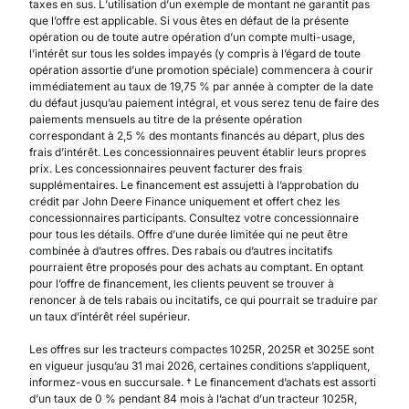
taxes en sus. L’utilisation d’un exemple de montant ne garantit pas
que l’offre est applicable. Si vous êtes en défaut de la présente
opération ou de toute autre opération d’un compte multi-usage,
l’intérêt sur tous les soldes impayés (y compris à l’égard de toute
opération assortie d’une promotion spéciale) commencera à courir
immédiatement au taux de 19,75 % par année à compter de la date
du défaut jusqu’au paiement intégral, et vous serez tenu de faire des
paiements mensuels au titre de la présente opération
correspondant à 2,5 % des montants financés au départ, plus des
frais d’intérêt. Les concessionnaires peuvent établir leurs propres
prix. Les concessionnaires peuvent facturer des frais
supplémentaires. Le financement est assujetti à l’approbation du
crédit par John Deere Finance uniquement et offert chez les
concessionnaires participants. Consultez votre concessionnaire
pour tous les détails. Offre d’une durée limitée qui ne peut être
combinée à d’autres offres. Des rabais ou d’autres incitatifs
pourraient être proposés pour des achats au comptant. En optant
pour l’offre de financement, les clients peuvent se trouver à
renoncer à de tels rabais ou incitatifs, ce qui pourrait se traduire par
un taux d’intérêt réel supérieur.
Les offres sur les tracteurs compactes 1025R, 2025R et 3025E sont
en vigueur jusqu’au 31 mai 2026, certaines conditions s’appliquent,
informez-vous en succursale. † Le financement d’achats est assorti
d’un taux de 0 % pendant 84 mois à l’achat d’un tracteur 1025R,