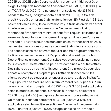
2025R ou 3025E John Deere neuf. Un versement initial peut être
exigé. Exemple de montant de financement (« EMF ») : 20 000 $, à
un TCA/TPA de 0,00 %, le paiement mensuels est de 238,10 $
pendant 84 mois, l’obligation totale est de 20 000 $, le frais de
crédit / le coût d’emprunt établi en fonction de l’EMF est de 115$. Les
paiements mensuels / le coût d’emprunt / le frais de crédit varieront
/ variera selon le montant emprunté / le versement initial. Un
montant de financement minimum peut être requis; l’utilisation d’un
exemple de montant de financement ne garantit pas que l’offre est
applicable. Les frais pour des montants en souffrance sont de 24 %
par année. Les concessionnaires peuvent établir leurs propres prix.
Les concessionnaires peuvent facturer des frais supplémentaires.
Le financement est assujetti à l’approbation du crédit par John
Deere Finance uniquement. Consultez votre concessionnaire pour
tous les détails. Cette offre ne peut être combinée à d’autres offres.
Des rabais ou d’autres incitatifs pourraient être proposés pour des
achats au comptant. En optant pour l’offre de financement, les
clients peuvent se trouver à renoncer à de tels rabais ou incitatifs,
ce qui pourrait se traduire par un taux d’intérêt réel supérieur. * Un
rabais à l’achat au comptant du 1025R jusqu’à 3 450$ est applicable
selon le modèle sélectionné. Un rabais à l’achat au comptant du
2025R jusqu’à 4 450$ est applicable selon le modèle sélectionné.
Un rabais à l’achat au comptant du 3025E jusqu’à 3 125$ est
applicable selon le modèle sélectionné. 1. Avec le financement du
1025R, un rabais jusqu’à 1 600$ est applicable selon le modèle