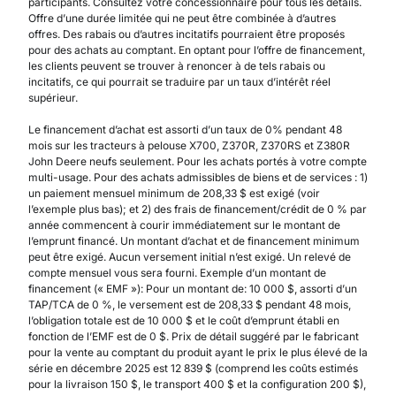
participants. Consultez votre concessionnaire pour tous les détails.
Offre d’une durée limitée qui ne peut être combinée à d’autres
offres. Des rabais ou d’autres incitatifs pourraient être proposés
pour des achats au comptant. En optant pour l’offre de financement,
les clients peuvent se trouver à renoncer à de tels rabais ou
incitatifs, ce qui pourrait se traduire par un taux d’intérêt réel
supérieur.
Le financement d’achat est assorti d’un taux de 0% pendant 48
mois sur les tracteurs à pelouse X700, Z370R, Z370RS et Z380R
John Deere neufs seulement. Pour les achats portés à votre compte
multi-usage. Pour des achats admissibles de biens et de services : 1)
un paiement mensuel minimum de 208,33 $ est exigé (voir
l’exemple plus bas); et 2) des frais de financement/crédit de 0 % par
année commencent à courir immédiatement sur le montant de
l’emprunt financé. Un montant d’achat et de financement minimum
peut être exigé. Aucun versement initial n’est exigé. Un relevé de
compte mensuel vous sera fourni. Exemple d’un montant de
financement (« EMF »): Pour un montant de: 10 000 $, assorti d’un
TAP/TCA de 0 %, le versement est de 208,33 $ pendant 48 mois,
l’obligation totale est de 10 000 $ et le coût d’emprunt établi en
fonction de l’EMF est de 0 $. Prix de détail suggéré par le fabricant
pour la vente au comptant du produit ayant le prix le plus élevé de la
série en décembre 2025 est 12 839 $ (comprend les coûts estimés
pour la livraison 150 $, le transport 400 $ et la configuration 200 $),