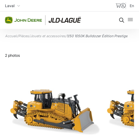
Aller au contenu
Laval
En
Ma succursale
Recher
Accueil
/
Pièces
/
Jouets et accessoires
/
1/50 1050K Bulldozer Édition Prestige
2 photos