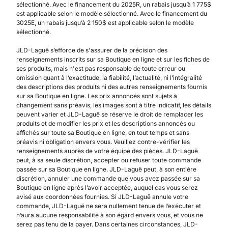
sélectionné. Avec le financement du 2025R, un rabais jusqu’à 1 775$
est applicable selon le modèle sélectionné. Avec le financement du
3025E, un rabais jusqu’à 2 150$ est applicable selon le modèle
sélectionné.
JLD-Laguë s’efforce de s'assurer de la précision des
renseignements inscrits sur sa Boutique en ligne et sur les fiches de
ses produits, mais n'est pas responsable de toute erreur ou
omission quant à l’exactitude, la fiabilité, l’actualité, ni l’intégralité
des descriptions des produits ni des autres renseignements fournis
sur sa Boutique en ligne. Les prix annoncés sont sujets à
changement sans préavis, les images sont à titre indicatif, les détails
peuvent varier et JLD-Laguë se réserve le droit de remplacer les
produits et de modifier les prix et les descriptions annoncés ou
affichés sur toute sa Boutique en ligne, en tout temps et sans
préavis ni obligation envers vous. Veuillez contre-vérifier les
renseignements auprès de votre équipe des pièces. JLD-Laguë
peut, à sa seule discrétion, accepter ou refuser toute commande
passée sur sa Boutique en ligne. JLD-Laguë peut, à son entière
discrétion, annuler une commande que vous avez passée sur sa
Boutique en ligne après l’avoir acceptée, auquel cas vous serez
avisé aux coordonnées fournies. Si JLD-Laguë annule votre
commande, JLD-Laguë ne sera nullement tenue de l’exécuter et
n’aura aucune responsabilité à son égard envers vous, et vous ne
serez pas tenu de la payer. Dans certaines circonstances, JLD-