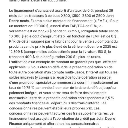
sans préavis. Détails en succursale.
Le financement d’achats est assorti d’un taux de 0 % pendant 36
mois sur les tracteurs à pelouse X300, X500, Z300 et Z500 John
Deere neufs. Exemple d’un montant de financement (« EMF »): Pour
un montant de: 10 000 $, assorti d’un TAP/TCA de 0 %, le
versement est de 277,78 $ pendant 36 mois, l’obligation totale est de
10 000 $ et le coût d’emprunt établi en fonction de l’EMF est de 0 $.
Prix de détail suggéré par le fabricant pour la vente au comptant du
produit ayant le prix le plus élevé de la série en décembre 2025 est
12 809 $ (comprend les coûts estimés pour la livraison 150 $, le
transport 400 $ et la configuration 200 $), plus les taxes.
L’utilisation d’un exemple de montant ne garantit pas que l’offre est
applicable. Si vous êtes en défaut de la présente opération ou de
toute autre opération d’un compte multi-usage, l’intérêt sur tous les
soldes impayés (y compris à l’égard de toute opération assortie
d’une promotion spéciale) commencera à courir immédiatement au
taux de 19,75 % par année à compter de la date du défaut jusqu’au
paiement intégral, et vous serez tenu de faire des paiements
mensuels au titre de la présente opération correspondant à 2,5 %
des montants financés au départ, plus des frais d’intérêt. Les
concessionnaires peuvent établir leurs propres prix. Les
concessionnaires peuvent facturer des frais supplémentaires. Le
financement est assujetti à l’approbation du crédit par John Deere
Finance uniquement et offert chez les concessionnaires