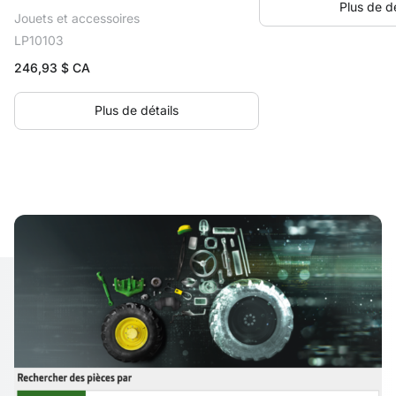
Plus de dé
Jouets et accessoires
LP10103
246,93
$ CA
Plus de détails