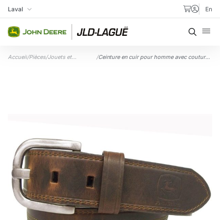
Aller au contenu
Laval
En
Ma succursale
Recher
Accueil
/
Pièces
/
Jouets et
/
Ceinture en cuir pour homme avec couture
accessoires
centrale