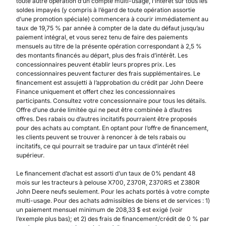
toute autre opération d’un compte multi-usage, l’intérêt sur tous les
soldes impayés (y compris à l’égard de toute opération assortie
d’une promotion spéciale) commencera à courir immédiatement au
taux de 19,75 % par année à compter de la date du défaut jusqu’au
paiement intégral, et vous serez tenu de faire des paiements
mensuels au titre de la présente opération correspondant à 2,5 %
des montants financés au départ, plus des frais d’intérêt. Les
concessionnaires peuvent établir leurs propres prix. Les
concessionnaires peuvent facturer des frais supplémentaires. Le
financement est assujetti à l’approbation du crédit par John Deere
Finance uniquement et offert chez les concessionnaires
participants. Consultez votre concessionnaire pour tous les détails.
Offre d’une durée limitée qui ne peut être combinée à d’autres
offres. Des rabais ou d’autres incitatifs pourraient être proposés
pour des achats au comptant. En optant pour l’offre de financement,
les clients peuvent se trouver à renoncer à de tels rabais ou
incitatifs, ce qui pourrait se traduire par un taux d’intérêt réel
supérieur.
Le financement d’achat est assorti d’un taux de 0% pendant 48
mois sur les tracteurs à pelouse X700, Z370R, Z370RS et Z380R
John Deere neufs seulement. Pour les achats portés à votre compte
multi-usage. Pour des achats admissibles de biens et de services : 1)
un paiement mensuel minimum de 208,33 $ est exigé (voir
l’exemple plus bas); et 2) des frais de financement/crédit de 0 % par