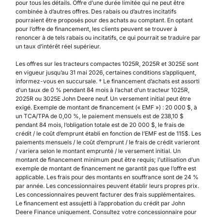
pour tous les détails. Offre d’une durée limitée qui ne peut être
combinée à d’autres offres. Des rabais ou d’autres incitatifs
pourraient être proposés pour des achats au comptant. En optant
pour l’offre de financement, les clients peuvent se trouver à
renoncer à de tels rabais ou incitatifs, ce qui pourrait se traduire par
un taux d’intérêt réel supérieur.
Les offres sur les tracteurs compactes 1025R, 2025R et 3025E sont
en vigueur jusqu’au 31 mai 2026, certaines conditions s’appliquent,
informez-vous en succursale. † Le financement d’achats est assorti
d’un taux de 0 % pendant 84 mois à l’achat d’un tracteur 1025R,
2025R ou 3025E John Deere neuf. Un versement initial peut être
exigé. Exemple de montant de financement (« EMF ») : 20 000 $, à
un TCA/TPA de 0,00 %, le paiement mensuels est de 238,10 $
pendant 84 mois, l’obligation totale est de 20 000 $, le frais de
crédit / le coût d’emprunt établi en fonction de l’EMF est de 115$. Les
paiements mensuels / le coût d’emprunt / le frais de crédit varieront
/ variera selon le montant emprunté / le versement initial. Un
montant de financement minimum peut être requis; l’utilisation d’un
exemple de montant de financement ne garantit pas que l’offre est
applicable. Les frais pour des montants en souffrance sont de 24 %
par année. Les concessionnaires peuvent établir leurs propres prix.
Les concessionnaires peuvent facturer des frais supplémentaires.
Le financement est assujetti à l’approbation du crédit par John
Deere Finance uniquement. Consultez votre concessionnaire pour