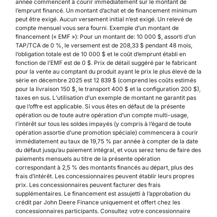
année commencent à courir immédiatement sur le montant de
l’emprunt financé. Un montant d’achat et de financement minimum
peut être exigé. Aucun versement initial n’est exigé. Un relevé de
compte mensuel vous sera fourni. Exemple d’un montant de
financement (« EMF »): Pour un montant de: 10 000 $, assorti d’un
TAP/TCA de 0 %, le versement est de 208,33 $ pendant 48 mois,
l’obligation totale est de 10 000 $ et le coût d’emprunt établi en
fonction de l’EMF est de 0 $. Prix de détail suggéré par le fabricant
pour la vente au comptant du produit ayant le prix le plus élevé de la
série en décembre 2025 est 12 839 $ (comprend les coûts estimés
pour la livraison 150 $, le transport 400 $ et la configuration 200 $),
taxes en sus. L’utilisation d’un exemple de montant ne garantit pas
que l’offre est applicable. Si vous êtes en défaut de la présente
opération ou de toute autre opération d’un compte multi-usage,
l’intérêt sur tous les soldes impayés (y compris à l’égard de toute
opération assortie d’une promotion spéciale) commencera à courir
immédiatement au taux de 19,75 % par année à compter de la date
du défaut jusqu’au paiement intégral, et vous serez tenu de faire des
paiements mensuels au titre de la présente opération
correspondant à 2,5 % des montants financés au départ, plus des
frais d’intérêt. Les concessionnaires peuvent établir leurs propres
prix. Les concessionnaires peuvent facturer des frais
supplémentaires. Le financement est assujetti à l’approbation du
crédit par John Deere Finance uniquement et offert chez les
concessionnaires participants. Consultez votre concessionnaire