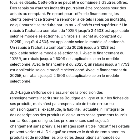
tous les détails. Cette offre ne peut être combinée à d’autres offres.
Des rabais ou d’autres incitatifs pourraient être proposés pour des
achats au comptant. En optant pour l’offre de financement, les
clients peuvent se trouver à renoncer à de tels rabais ou incitatifs,
ce qui pourrait se traduire par un taux d’intérêt réel supérieur. * Un
rabais à l’achat au comptant du 1025R jusqu’à 3 450$ est applicable
selon le modèle sélectionné. Un rabais à l’achat au comptant du
2025R jusqu’à 4 450$ est applicable selon le modèle sélectionné.
Un rabais à l’achat au comptant du 3025E jusqu’à 3 125$ est
applicable selon le modèle sélectionné. 1. Avec le financement du
1025R, un rabais jusqu’à 1 600$ est applicable selon le modèle
sélectionné. Avec le financement du 2025R, un rabais jusqu’à 1 775$
est applicable selon le modèle sélectionné. Avec le financement du
3025E, un rabais jusqu’à 2 150$ est applicable selon le modèle
sélectionné.
JLD-Laguë s’efforce de s'assurer de la précision des
renseignements inscrits sur sa Boutique en ligne et sur les fiches de
ses produits, mais n'est pas responsable de toute erreur ou
omission quant à l’exactitude, la fiabilité, l’actualité, ni l’intégralité
des descriptions des produits ni des autres renseignements fournis
sur sa Boutique en ligne. Les prix annoncés sont sujets à
changement sans préavis, les images sont à titre indicatif, les détails
peuvent varier et JLD-Laguë se réserve le droit de remplacer les
produits et de modifier les prix et les descriptions annoncés ou