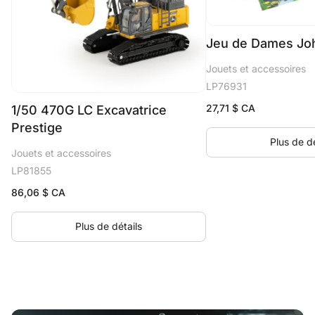
Jeu de Dames Jo
Jouets et accessoires
LP76931
27,71
$ CA
1/50 470G LC Excavatrice
Prestige
Plus de dé
Jouets et accessoires
LP81855
86,06
$ CA
Plus de détails