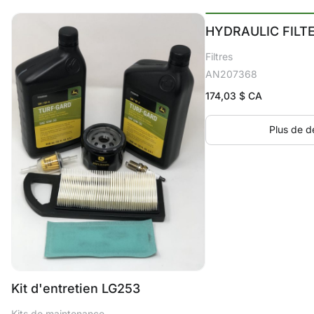
HYDRAULIC FILT
Filtres
AN207368
174,03
$ CA
Plus de dé
Kit d'entretien LG253
Kits de maintenance