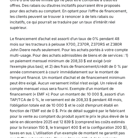
offres. Des rabais ou d’autres incitatifs pourraient être proposés
pour des achats au comptant. En optant pour l’offre de financement,
les clients peuvent se trouver à renoncer à de tels rabais ou
incitatifs, ce qui pourrait se traduire par un taux d’intérêt réel
supérieur.
Le financement d’achat est assorti d’un taux de 0% pendant 48
mois sur les tracteurs à pelouse X700, Z370R, Z370RS et Z380R
John Deere neufs seulement. Pour les achats portés à votre compte
multi-usage. Pour des achats admissibles de biens et de services : 1)
un paiement mensuel minimum de 208,33 $ est exigé (voir
l’exemple plus bas); et 2) des frais de financement/crédit de 0 % par
année commencent à courir immédiatement sur le montant de
l’emprunt financé. Un montant d’achat et de financement minimum
peut être exigé. Aucun versement initial n’est exigé. Un relevé de
compte mensuel vous sera fourni. Exemple d’un montant de
financement (« EMF »): Pour un montant de: 10 000 $, assorti d’un
TAP/TCA de 0 %, le versement est de 208,33 $ pendant 48 mois,
l’obligation totale est de 10 000 $ et le coût d’emprunt établi en
fonction de l’EMF est de 0 $. Prix de détail suggéré par le fabricant
pour la vente au comptant du produit ayant le prix le plus élevé de la
série en décembre 2025 est 12 839 $ (comprend les coûts estimés
pour la livraison 150 $, le transport 400 $ et la configuration 200 $),
taxes en sus. L’utilisation d’un exemple de montant ne garantit pas