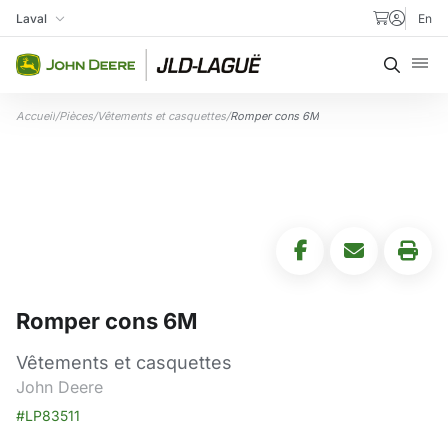
Aller au contenu
Laval
En
Ma succursale
Recher
Accueil
/
Pièces
/
Vêtements et casquettes
/
Romper cons 6M
Romper cons 6M
Vêtements et casquettes
John Deere
#LP83511