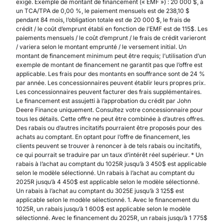
exigé. Exemple de montant de financement (« EMF ») : 20 000 $, à
un TCA/TPA de 0,00 %, le paiement mensuels est de 238,10 $
pendant 84 mois, l’obligation totale est de 20 000 $, le frais de
crédit / le coût d’emprunt établi en fonction de l’EMF est de 115$. Les
paiements mensuels / le coût d’emprunt / le frais de crédit varieront
/ variera selon le montant emprunté / le versement initial. Un
montant de financement minimum peut être requis; l’utilisation d’un
exemple de montant de financement ne garantit pas que l’offre est
applicable. Les frais pour des montants en souffrance sont de 24 %
par année. Les concessionnaires peuvent établir leurs propres prix.
Les concessionnaires peuvent facturer des frais supplémentaires.
Le financement est assujetti à l’approbation du crédit par John
Deere Finance uniquement. Consultez votre concessionnaire pour
tous les détails. Cette offre ne peut être combinée à d’autres offres.
Des rabais ou d’autres incitatifs pourraient être proposés pour des
achats au comptant. En optant pour l’offre de financement, les
clients peuvent se trouver à renoncer à de tels rabais ou incitatifs,
ce qui pourrait se traduire par un taux d’intérêt réel supérieur. * Un
rabais à l’achat au comptant du 1025R jusqu’à 3 450$ est applicable
selon le modèle sélectionné. Un rabais à l’achat au comptant du
2025R jusqu’à 4 450$ est applicable selon le modèle sélectionné.
Un rabais à l’achat au comptant du 3025E jusqu’à 3 125$ est
applicable selon le modèle sélectionné. 1. Avec le financement du
1025R, un rabais jusqu’à 1 600$ est applicable selon le modèle
sélectionné. Avec le financement du 2025R, un rabais jusqu’à 1 775$