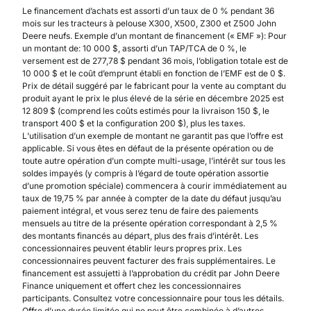
Le financement d’achats est assorti d’un taux de 0 % pendant 36
mois sur les tracteurs à pelouse X300, X500, Z300 et Z500 John
Deere neufs. Exemple d’un montant de financement (« EMF »): Pour
un montant de: 10 000 $, assorti d’un TAP/TCA de 0 %, le
versement est de 277,78 $ pendant 36 mois, l’obligation totale est de
10 000 $ et le coût d’emprunt établi en fonction de l’EMF est de 0 $.
Prix de détail suggéré par le fabricant pour la vente au comptant du
produit ayant le prix le plus élevé de la série en décembre 2025 est
12 809 $ (comprend les coûts estimés pour la livraison 150 $, le
transport 400 $ et la configuration 200 $), plus les taxes.
L’utilisation d’un exemple de montant ne garantit pas que l’offre est
applicable. Si vous êtes en défaut de la présente opération ou de
toute autre opération d’un compte multi-usage, l’intérêt sur tous les
soldes impayés (y compris à l’égard de toute opération assortie
d’une promotion spéciale) commencera à courir immédiatement au
taux de 19,75 % par année à compter de la date du défaut jusqu’au
paiement intégral, et vous serez tenu de faire des paiements
mensuels au titre de la présente opération correspondant à 2,5 %
des montants financés au départ, plus des frais d’intérêt. Les
concessionnaires peuvent établir leurs propres prix. Les
concessionnaires peuvent facturer des frais supplémentaires. Le
financement est assujetti à l’approbation du crédit par John Deere
Finance uniquement et offert chez les concessionnaires
participants. Consultez votre concessionnaire pour tous les détails.
Offre d’une durée limitée qui ne peut être combinée à d’autres