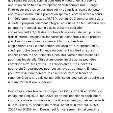
que l’offre est applicable. Si vous êtes en défaut de la présente
opération ou de toute autre opération d’un compte multi-usage,
l’intérêt sur tous les soldes impayés (y compris à l’égard de toute
opération assortie d’une promotion spéciale) commencera à courir
immédiatement au taux de 19,75 % par année à compter de la date
du défaut jusqu’au paiement intégral, et vous serez tenu de faire des
paiements mensuels au titre de la présente opération
correspondant à 2,5 % des montants financés au départ, plus des
frais d’intérêt. Les concessionnaires peuvent établir leurs propres
prix. Les concessionnaires peuvent facturer des frais
supplémentaires. Le financement est assujetti à l’approbation du
crédit par John Deere Finance uniquement et offert chez les
concessionnaires participants. Consultez votre concessionnaire
pour tous les détails. Offre d’une durée limitée qui ne peut être
combinée à d’autres offres. Des rabais ou d’autres incitatifs
pourraient être proposés pour des achats au comptant. En optant
pour l’offre de financement, les clients peuvent se trouver à
renoncer à de tels rabais ou incitatifs, ce qui pourrait se traduire par
un taux d’intérêt réel supérieur.
Les offres sur les tracteurs compactes 1025R, 2025R et 3025E sont
en vigueur jusqu’au 31 mai 2026, certaines conditions s’appliquent,
informez-vous en succursale. † Le financement d’achats est assorti
d’un taux de 0 % pendant 84 mois à l’achat d’un tracteur 1025R,
2025R ou 3025E John Deere neuf. Un versement initial peut être