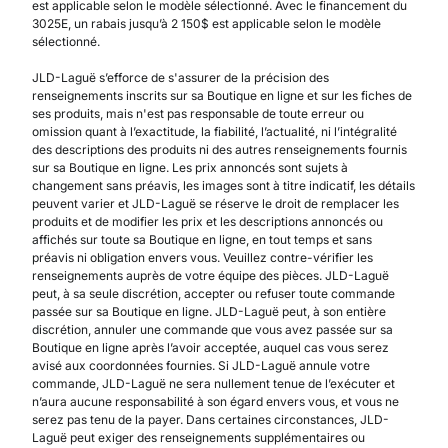
est applicable selon le modèle sélectionné. Avec le financement du
3025E, un rabais jusqu’à 2 150$ est applicable selon le modèle
sélectionné.
JLD-Laguë s’efforce de s'assurer de la précision des
renseignements inscrits sur sa Boutique en ligne et sur les fiches de
ses produits, mais n'est pas responsable de toute erreur ou
omission quant à l’exactitude, la fiabilité, l’actualité, ni l’intégralité
des descriptions des produits ni des autres renseignements fournis
sur sa Boutique en ligne. Les prix annoncés sont sujets à
changement sans préavis, les images sont à titre indicatif, les détails
peuvent varier et JLD-Laguë se réserve le droit de remplacer les
produits et de modifier les prix et les descriptions annoncés ou
affichés sur toute sa Boutique en ligne, en tout temps et sans
préavis ni obligation envers vous. Veuillez contre-vérifier les
renseignements auprès de votre équipe des pièces. JLD-Laguë
peut, à sa seule discrétion, accepter ou refuser toute commande
passée sur sa Boutique en ligne. JLD-Laguë peut, à son entière
discrétion, annuler une commande que vous avez passée sur sa
Boutique en ligne après l’avoir acceptée, auquel cas vous serez
avisé aux coordonnées fournies. Si JLD-Laguë annule votre
commande, JLD-Laguë ne sera nullement tenue de l’exécuter et
n’aura aucune responsabilité à son égard envers vous, et vous ne
serez pas tenu de la payer. Dans certaines circonstances, JLD-
Laguë peut exiger des renseignements supplémentaires ou