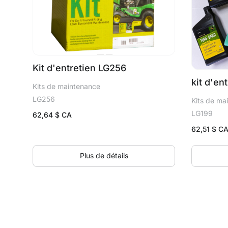
Kit d'entretien LG256
kit d'en
Kits de maintenance
LG256
Kits de ma
LG199
62,64
$ CA
62,51
$ C
Plus de détails