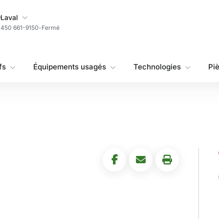
Ma succursale
Laval
450 661-9150
-
Fermé
fs
Équipements usagés
Technologies
Pi