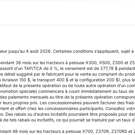
gueur jusqu’au 4 août 2026. Certaines conditions s’appliquent, sujet 
 pendant 36 mois sur les tracteurs à pelouse X300, X500, Z300 et 
ssorti d’un TAP/TCA de 0 %, le versement est de 277,78 $ pendant 36
de détail suggéré par le fabricant pour la vente au comptant du produ
ivraison 150 $, le transport 400 $ et la configuration 200 $), plus l
n défaut de la présente opération ou de toute autre opération d’un com
e promotion spéciale) commencera à courir immédiatement au taux de
e des paiements mensuels au titre de la présente opération correspo
ir leurs propres prix. Les concessionnaires peuvent facturer des frai
nt et offert chez les concessionnaires participants. Consultez votre
es. Des rabais ou d’autres incitatifs pourraient être proposés pour d
de tels rabais ou incitatifs, ce qui pourrait se traduire par un taux d’
endant 48 mois sur les tracteurs à pelouse X700, Z370R, Z370RS et