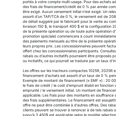
portés à votre compte multi-usage. Pour des achats adm
des frais de financement/crédit de 0 % par année com
être exigé. Aucun versement initial n’est exigé. Un r
assorti d’un TAP/TCA de 0 %, le versement est de 208,3
de détail suggéré par le fabricant pour la vente au co
livraison 150 $, le transport 400 $ et la configuration 
de la présente opération ou de toute autre opération d’
promotion spéciale) commencera à courir immédiatement
des paiements mensuels au titre de la présente opérati
leurs propres prix. Les concessionnaires peuvent factu
offert chez les concessionnaires participants. Consulte
rabais ou d’autres incitatifs pourraient être proposés 
ou incitatifs, ce qui pourrait se traduire par un taux d’in
Les offres sur les tracteurs compactes 1025R, 2025R e
financement d’achats est assorti d’un taux de 0 % pen
Exemple de montant de financement (« EMF ») : 20 000
le frais de crédit / le coût d’emprunt établi en fonction
emprunté / le versement initial. Un montant de financem
applicable. Les frais pour des montants en souffrance 
des frais supplémentaires. Le financement est assujett
offre ne peut être combinée à d’autres offres. Des raba
clients peuvent se trouver à renoncer à de tels rabais o
jusqu’à 3 450$ est applicable selon le modèle sélectio