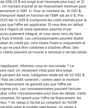
e 208,33 $ est exigé (voir l’exemple plus bas); et 2)
é. Un montant d’achat et de financement minimum peut
inancement (« EMF »): Pour un montant de: 10 000 $,
’emprunt établi en fonction de l’EMF est de 0 $. Prix
e 2025 est 12 839 $ (comprend les coûts estimés pour la
 pas que l’offre est applicable. Si vous êtes en défaut
is à l’égard de toute opération assortie d’une
’au paiement intégral, et vous serez tenu de faire
frais d’intérêt. Les concessionnaires peuvent établir
obation du crédit par John Deere Finance uniquement et
ée qui ne peut être combinée à d’autres offres. Des
s clients peuvent se trouver à renoncer à de tels rabais
’appliquent, informez-vous en succursale. † Le
re neuf. Un versement initial peut être exigé.
endant 84 mois, l’obligation totale est de 20 000 $,
frais de crédit varieront / variera selon le montant
de financement ne garantit pas que l’offre est
propres prix. Les concessionnaires peuvent facturer
ltez votre concessionnaire pour tous les détails. Cette
 comptant. En optant pour l’offre de financement, les
périeur. * Un rabais à l’achat au comptant du 1025R
licable selon le modèle sélectionné. Un rabais à