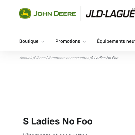
Aller au contenu
Boutique
Promotions
Équipements neu
Accueil
/
Pièces
/
Vêtements et casquettes
/
S Ladies No Foo
S Ladies No Foo