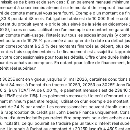
issibles de biens et de services : 1) un paiement mensuel minimum d
mencent à courir immédiatement sur le montant de l’emprunt financ
elevé de compte mensuel vous sera fourni. Exemple d’un montant de f
3 $ pendant 48 mois, l’obligation totale est de 10 000 $ et le coût d
mptant du produit ayant le prix le plus élevé de la série en décembr
200 $), taxes en sus. L’utilisation d’un exemple de montant ne garantit
un compte multi-usage, l’intérêt sur tous les soldes impayés (y compr
 au taux de 19,75 % par année à compter de la date du défaut jusqu
on correspondant à 2,5 % des montants financés au départ, plus des 
rer des frais supplémentaires. Le financement est assujetti à l’appr
z votre concessionnaire pour tous les détails. Offre d’une durée limit
pour des achats au comptant. En optant pour l’offre de financement, le
térêt réel supérieur.
t 3025E sont en vigueur jusqu’au 31 mai 2026, certaines conditions s
dant 84 mois à l’achat d’un tracteur 1025R, 2025R ou 3025E John Dee
 $, à un TCA/TPA de 0,00 %, le paiement mensuels est de 238,10 $ p
 de l’EMF est de 115$. Les paiements mensuels / le coût d’emprunt / le 
ent minimum peut être requis; l’utilisation d’un exemple de montant 
sont de 24 % par année. Les concessionnaires peuvent établir leurs 
i à l’approbation du crédit par John Deere Finance uniquement. Consu
is ou d’autres incitatifs pourraient être proposés pour des achats au
u incitatifs, ce qui pourrait se traduire par un taux d’intérêt réel su
nné. Un rabais à l’achat au comptant du 2025R jusqu’à 4 450$ est app