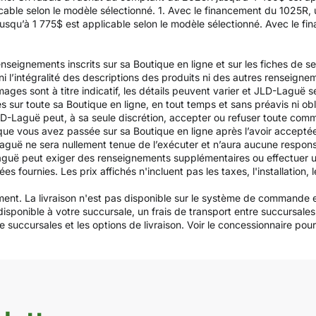
able selon le modèle sélectionné. 1. Avec le financement du 1025R, 
usqu’à 1 775$ est applicable selon le modèle sélectionné. Avec le f
nseignements inscrits sur sa Boutique en ligne et sur les fiches de s
é, ni l’intégralité des descriptions des produits ni des autres renseign
ges sont à titre indicatif, les détails peuvent varier et JLD-Laguë se
és sur toute sa Boutique en ligne, en tout temps et sans préavis ni obl
D-Laguë peut, à sa seule discrétion, accepter ou refuser toute com
que vous avez passée sur sa Boutique en ligne après l’avoir accept
uë ne sera nullement tenue de l’exécuter et n’aura aucune responsa
aguë peut exiger des renseignements supplémentaires ou effectuer u
urnies. Les prix affichés n'incluent pas les taxes, l'installation, le
ement. La livraison n'est pas disponible sur le système de commande e
 disponible à votre succursale, un frais de transport entre succursa
 succursales et les options de livraison. Voir le concessionnaire pour la 