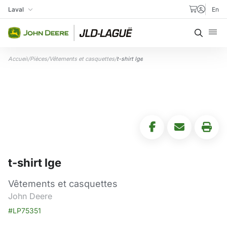
Aller au contenu
Laval
En
Ma succursale
Recher
Accueil
/
Pièces
/
Vêtements et casquettes
/
t-shirt lge
t-shirt lge
Vêtements et casquettes
John Deere
#LP75351