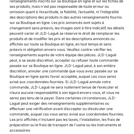
renseignements inscrits sur sa Boutique en ligne et sur les fiches de
ses produits, mais n'est pas responsable de toute erreur ou
omission quant à l’exactitude, la fiabilité, l’actualité, ni l’intégralité
des descriptions des produits ni des autres renseignements fournis
sur sa Boutique en ligne. Les prix annoncés sont sujets à
changement sans préavis, les images sont à titre indicatif, les détails
peuvent varier et JLD-Laguë se réserve le droit de remplacer les
produits et de modifier les prix et les descriptions annoncés ou
affichés sur toute sa Boutique en ligne, en tout temps et sans
préavis ni obligation envers vous. Veuillez contre-vérifier les
renseignements auprès de votre équipe des pièces. JLD-Laguë
peut, à sa seule discrétion, accepter ou refuser toute commande
passée sur sa Boutique en ligne. JLD-Laguë peut, à son entière
discrétion, annuler une commande que vous avez passée sur sa
Boutique en ligne après l’avoir acceptée, auquel cas vous serez
avisé aux coordonnées fournies. Si JLD-Laguë annule votre
commande, JLD-Laguë ne sera nullement tenue de l’exécuter et
n’aura aucune responsabilité à son égard envers vous, et vous ne
serez pas tenu de la payer. Dans certaines circonstances, JLD-
Laguë peut exiger des renseignements supplémentaires ou
effectuer une vérification avant d’accepter ou d’exécuter une
commande, auquel cas vous serez avisé aux coordonnées fournies.
Les prix affichés n'incluent pas les taxes, l'installation, les frais de
préparation ou le frais de transport de l'usine ou les instruments et
accessoires.