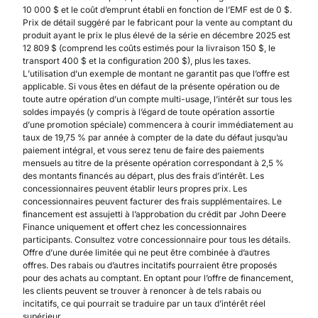
10 000 $ et le coût d’emprunt établi en fonction de l’EMF est de 0 $.
Prix de détail suggéré par le fabricant pour la vente au comptant du
produit ayant le prix le plus élevé de la série en décembre 2025 est
12 809 $ (comprend les coûts estimés pour la livraison 150 $, le
transport 400 $ et la configuration 200 $), plus les taxes.
L’utilisation d’un exemple de montant ne garantit pas que l’offre est
applicable. Si vous êtes en défaut de la présente opération ou de
toute autre opération d’un compte multi-usage, l’intérêt sur tous les
soldes impayés (y compris à l’égard de toute opération assortie
d’une promotion spéciale) commencera à courir immédiatement au
taux de 19,75 % par année à compter de la date du défaut jusqu’au
paiement intégral, et vous serez tenu de faire des paiements
mensuels au titre de la présente opération correspondant à 2,5 %
des montants financés au départ, plus des frais d’intérêt. Les
concessionnaires peuvent établir leurs propres prix. Les
concessionnaires peuvent facturer des frais supplémentaires. Le
financement est assujetti à l’approbation du crédit par John Deere
Finance uniquement et offert chez les concessionnaires
participants. Consultez votre concessionnaire pour tous les détails.
Offre d’une durée limitée qui ne peut être combinée à d’autres
offres. Des rabais ou d’autres incitatifs pourraient être proposés
pour des achats au comptant. En optant pour l’offre de financement,
les clients peuvent se trouver à renoncer à de tels rabais ou
incitatifs, ce qui pourrait se traduire par un taux d’intérêt réel
supérieur.