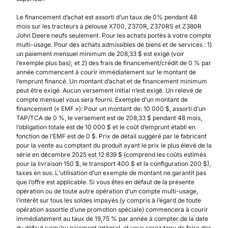
Le financement d’achat est assorti d’un taux de 0% pendant 48
mois sur les tracteurs à pelouse X700, Z370R, Z370RS et Z380R
John Deere neufs seulement. Pour les achats portés à votre compte
multi-usage. Pour des achats admissibles de biens et de services : 1)
un paiement mensuel minimum de 208,33 $ est exigé (voir
l’exemple plus bas); et 2) des frais de financement/crédit de 0 % par
année commencent à courir immédiatement sur le montant de
l’emprunt financé. Un montant d’achat et de financement minimum
peut être exigé. Aucun versement initial n’est exigé. Un relevé de
compte mensuel vous sera fourni. Exemple d’un montant de
financement (« EMF »): Pour un montant de: 10 000 $, assorti d’un
TAP/TCA de 0 %, le versement est de 208,33 $ pendant 48 mois,
l’obligation totale est de 10 000 $ et le coût d’emprunt établi en
fonction de l’EMF est de 0 $. Prix de détail suggéré par le fabricant
pour la vente au comptant du produit ayant le prix le plus élevé de la
série en décembre 2025 est 12 839 $ (comprend les coûts estimés
pour la livraison 150 $, le transport 400 $ et la configuration 200 $),
taxes en sus. L’utilisation d’un exemple de montant ne garantit pas
que l’offre est applicable. Si vous êtes en défaut de la présente
opération ou de toute autre opération d’un compte multi-usage,
l’intérêt sur tous les soldes impayés (y compris à l’égard de toute
opération assortie d’une promotion spéciale) commencera à courir
immédiatement au taux de 19,75 % par année à compter de la date
du défaut jusqu’au paiement intégral, et vous serez tenu de faire des