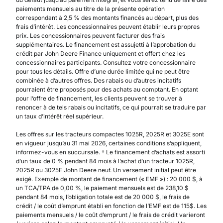
paiements mensuels au titre de la présente opération
correspondant à 2,5 % des montants financés au départ, plus des
frais d’intérêt. Les concessionnaires peuvent établir leurs propres
prix. Les concessionnaires peuvent facturer des frais
supplémentaires. Le financement est assujetti à l’approbation du
crédit par John Deere Finance uniquement et offert chez les
concessionnaires participants. Consultez votre concessionnaire
pour tous les détails. Offre d’une durée limitée qui ne peut être
combinée à d’autres offres. Des rabais ou d’autres incitatifs
pourraient être proposés pour des achats au comptant. En optant
pour l’offre de financement, les clients peuvent se trouver à
renoncer à de tels rabais ou incitatifs, ce qui pourrait se traduire par
un taux d’intérêt réel supérieur.
Les offres sur les tracteurs compactes 1025R, 2025R et 3025E sont
en vigueur jusqu’au 31 mai 2026, certaines conditions s’appliquent,
informez-vous en succursale. † Le financement d’achats est assorti
d’un taux de 0 % pendant 84 mois à l’achat d’un tracteur 1025R,
2025R ou 3025E John Deere neuf. Un versement initial peut être
exigé. Exemple de montant de financement (« EMF ») : 20 000 $, à
un TCA/TPA de 0,00 %, le paiement mensuels est de 238,10 $
pendant 84 mois, l’obligation totale est de 20 000 $, le frais de
crédit / le coût d’emprunt établi en fonction de l’EMF est de 115$. Les
paiements mensuels / le coût d’emprunt / le frais de crédit varieront