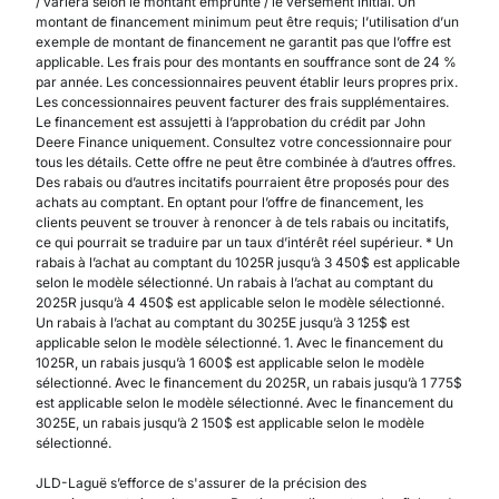
/ variera selon le montant emprunté / le versement initial. Un
montant de financement minimum peut être requis; l’utilisation d’un
exemple de montant de financement ne garantit pas que l’offre est
applicable. Les frais pour des montants en souffrance sont de 24 %
par année. Les concessionnaires peuvent établir leurs propres prix.
Les concessionnaires peuvent facturer des frais supplémentaires.
Le financement est assujetti à l’approbation du crédit par John
Deere Finance uniquement. Consultez votre concessionnaire pour
tous les détails. Cette offre ne peut être combinée à d’autres offres.
Des rabais ou d’autres incitatifs pourraient être proposés pour des
achats au comptant. En optant pour l’offre de financement, les
clients peuvent se trouver à renoncer à de tels rabais ou incitatifs,
ce qui pourrait se traduire par un taux d’intérêt réel supérieur. * Un
rabais à l’achat au comptant du 1025R jusqu’à 3 450$ est applicable
selon le modèle sélectionné. Un rabais à l’achat au comptant du
2025R jusqu’à 4 450$ est applicable selon le modèle sélectionné.
Un rabais à l’achat au comptant du 3025E jusqu’à 3 125$ est
applicable selon le modèle sélectionné. 1. Avec le financement du
1025R, un rabais jusqu’à 1 600$ est applicable selon le modèle
sélectionné. Avec le financement du 2025R, un rabais jusqu’à 1 775$
est applicable selon le modèle sélectionné. Avec le financement du
3025E, un rabais jusqu’à 2 150$ est applicable selon le modèle
sélectionné.
JLD-Laguë s’efforce de s'assurer de la précision des