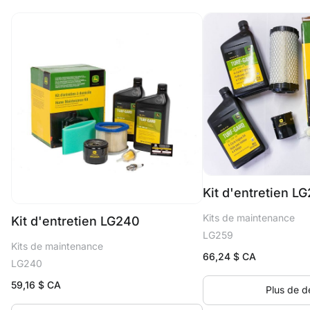
Kit d'entretien L
Kits de maintenance
Kit d'entretien LG240
LG259
Kits de maintenance
66,24
$ CA
LG240
59,16
$ CA
Plus de dé