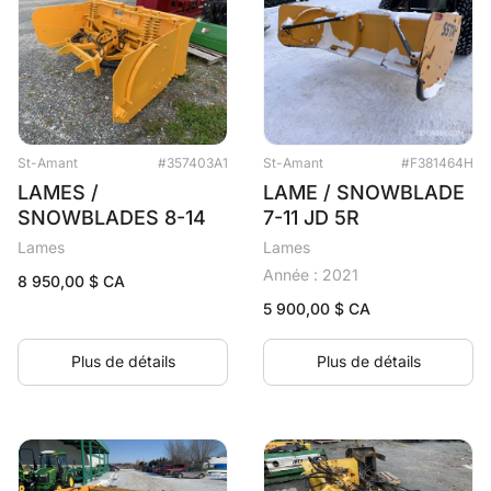
St-Amant
#357403A1
St-Amant
#F381464H
LAMES /
LAME / SNOWBLADE
SNOWBLADES 8-14
7-11 JD 5R
Lames
Lames
Année : 2021
8 950,00
$ CA
5 900,00
$ CA
Plus de détails
Plus de détails