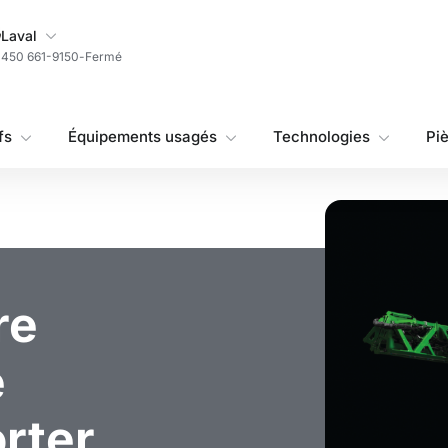
Ma succursale
Laval
450 661-9150
-
Fermé
fs
Équipements usagés
Technologies
Pi
re
é
rter