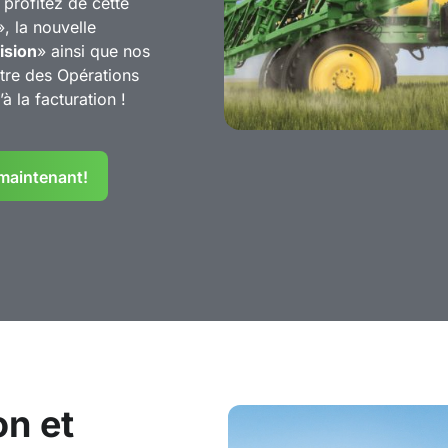
, profitez de cette
», la nouvelle
ision
» ainsi que nos
ntre des Opérations
 la facturation !
 maintenant!
on et