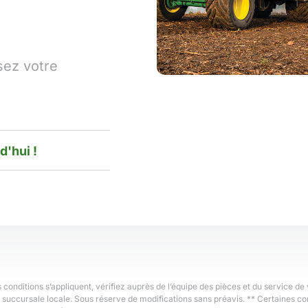
sez votre
'hui !
conditions s’appliquent, vérifiez auprès de l’équipe des pièces et du service de 
re succursale locale. Sous réserve de modifications sans préavis. ** Certaines co