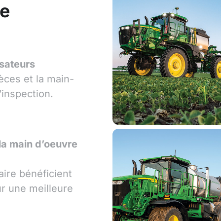
re
isateurs
ièces et la main-
’inspection.
 la main d’oeuvre
aire bénéficient
ur une meilleure