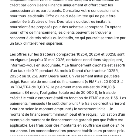
crédit par John Deere Finance uniquement et offert chez les
concessionnaires participants. Consultez votre concessionnaire
pour tous les détails. Offre d’une durée limitée qui ne peut être
combinée à d’autres offres. Des rabais ou d’autres incitatifs
pourraient être proposés pour des achats au comptant. En optant
pour l’offre de financement, les clients peuvent se trouver à
renoncer à de tels rabais ou incitatifs, ce qui pourrait se traduire par
un taux d’intérêt réel supérieur.
Les offres sur les tracteurs compactes 1025R, 2025R et 3025E sont
en vigueur jusqu’au 31 mai 2026, certaines conditions s’appliquent,
informez-vous en succursale. † Le financement d’achats est assorti
d’un taux de 0 % pendant 84 mois à l’achat d’un tracteur 1025R,
2025R ou 3025E John Deere neuf. Un versement initial peut être
exigé. Exemple de montant de financement (« EMF ») : 20 000 $, à
un TCA/TPA de 0,00 %, le paiement mensuels est de 238,10 $
pendant 84 mois, l’obligation totale est de 20 000 $, le frais de
crédit / le coût d’emprunt établi en fonction de l’EMF est de 115$. Les
paiements mensuels / le coût d’emprunt / le frais de crédit varieront
/ variera selon le montant emprunté / le versement initial. Un
montant de financement minimum peut être requis; l’utilisation d’un
exemple de montant de financement ne garantit pas que l’offre est
applicable. Les frais pour des montants en souffrance sont de 24 %
par année. Les concessionnaires peuvent établir leurs propres prix.