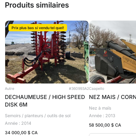
Produits similaires
Prix plus bas si vendu tel quel!
Autre
#360993A2
Caapello
DECHAUMEUSE / HIGH SPEED
NEZ MAIS / COR
DISK 6M
Nez à maïs
Semoirs / planteurs / outils de sol
Année : 2013
Année : 2014
58 500,00
$ CA
34 000,00
$ CA