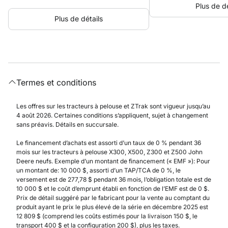
Plus de dé
Plus de détails
Termes et conditions
Les offres sur les tracteurs à pelouse et ZTrak sont vigueur jusqu’au
4 août 2026. Certaines conditions s’appliquent, sujet à changement
sans préavis. Détails en succursale.
Le financement d’achats est assorti d’un taux de 0 % pendant 36
mois sur les tracteurs à pelouse X300, X500, Z300 et Z500 John
Deere neufs. Exemple d’un montant de financement (« EMF »): Pour
un montant de: 10 000 $, assorti d’un TAP/TCA de 0 %, le
versement est de 277,78 $ pendant 36 mois, l’obligation totale est de
10 000 $ et le coût d’emprunt établi en fonction de l’EMF est de 0 $.
Prix de détail suggéré par le fabricant pour la vente au comptant du
produit ayant le prix le plus élevé de la série en décembre 2025 est
12 809 $ (comprend les coûts estimés pour la livraison 150 $, le
transport 400 $ et la configuration 200 $), plus les taxes.