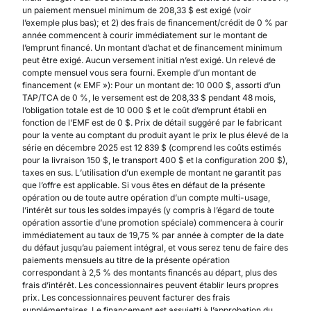
un paiement mensuel minimum de 208,33 $ est exigé (voir
l’exemple plus bas); et 2) des frais de financement/crédit de 0 % par
année commencent à courir immédiatement sur le montant de
l’emprunt financé. Un montant d’achat et de financement minimum
peut être exigé. Aucun versement initial n’est exigé. Un relevé de
compte mensuel vous sera fourni. Exemple d’un montant de
financement (« EMF »): Pour un montant de: 10 000 $, assorti d’un
TAP/TCA de 0 %, le versement est de 208,33 $ pendant 48 mois,
l’obligation totale est de 10 000 $ et le coût d’emprunt établi en
fonction de l’EMF est de 0 $. Prix de détail suggéré par le fabricant
pour la vente au comptant du produit ayant le prix le plus élevé de la
série en décembre 2025 est 12 839 $ (comprend les coûts estimés
pour la livraison 150 $, le transport 400 $ et la configuration 200 $),
taxes en sus. L’utilisation d’un exemple de montant ne garantit pas
que l’offre est applicable. Si vous êtes en défaut de la présente
opération ou de toute autre opération d’un compte multi-usage,
l’intérêt sur tous les soldes impayés (y compris à l’égard de toute
opération assortie d’une promotion spéciale) commencera à courir
immédiatement au taux de 19,75 % par année à compter de la date
du défaut jusqu’au paiement intégral, et vous serez tenu de faire des
paiements mensuels au titre de la présente opération
correspondant à 2,5 % des montants financés au départ, plus des
frais d’intérêt. Les concessionnaires peuvent établir leurs propres
prix. Les concessionnaires peuvent facturer des frais
supplémentaires. Le financement est assujetti à l’approbation du