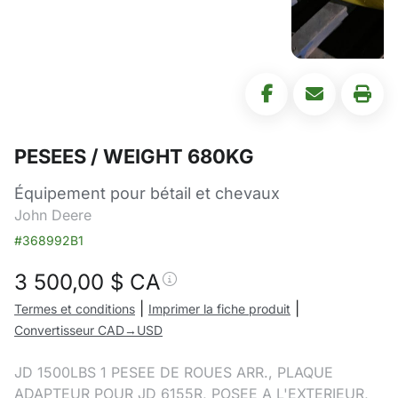
PESEES / WEIGHT 680KG
Équipement pour bétail et chevaux
John Deere
#368992B1
3 500,00
$ CA
|
|
Termes et conditions
Imprimer la fiche produit
Convertisseur CAD→USD
JD 1500LBS 1 PESEE DE ROUES ARR., PLAQUE
ADAPTEUR POUR JD 6155R, POSEE A L'EXTERIEUR,