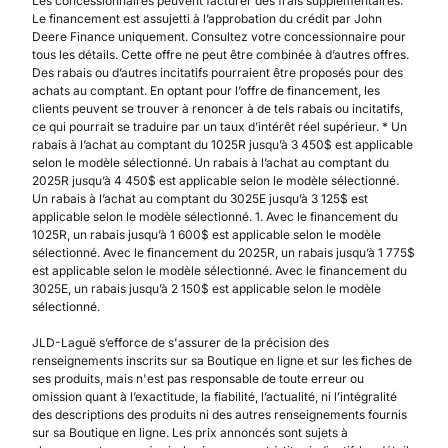
Les concessionnaires peuvent facturer des frais supplémentaires.
Le financement est assujetti à l’approbation du crédit par John
Deere Finance uniquement. Consultez votre concessionnaire pour
tous les détails. Cette offre ne peut être combinée à d’autres offres.
Des rabais ou d’autres incitatifs pourraient être proposés pour des
achats au comptant. En optant pour l’offre de financement, les
clients peuvent se trouver à renoncer à de tels rabais ou incitatifs,
ce qui pourrait se traduire par un taux d’intérêt réel supérieur. * Un
rabais à l’achat au comptant du 1025R jusqu’à 3 450$ est applicable
selon le modèle sélectionné. Un rabais à l’achat au comptant du
2025R jusqu’à 4 450$ est applicable selon le modèle sélectionné.
Un rabais à l’achat au comptant du 3025E jusqu’à 3 125$ est
applicable selon le modèle sélectionné. 1. Avec le financement du
1025R, un rabais jusqu’à 1 600$ est applicable selon le modèle
sélectionné. Avec le financement du 2025R, un rabais jusqu’à 1 775$
est applicable selon le modèle sélectionné. Avec le financement du
3025E, un rabais jusqu’à 2 150$ est applicable selon le modèle
sélectionné.
JLD-Laguë s’efforce de s'assurer de la précision des
renseignements inscrits sur sa Boutique en ligne et sur les fiches de
ses produits, mais n'est pas responsable de toute erreur ou
omission quant à l’exactitude, la fiabilité, l’actualité, ni l’intégralité
des descriptions des produits ni des autres renseignements fournis
sur sa Boutique en ligne. Les prix annoncés sont sujets à