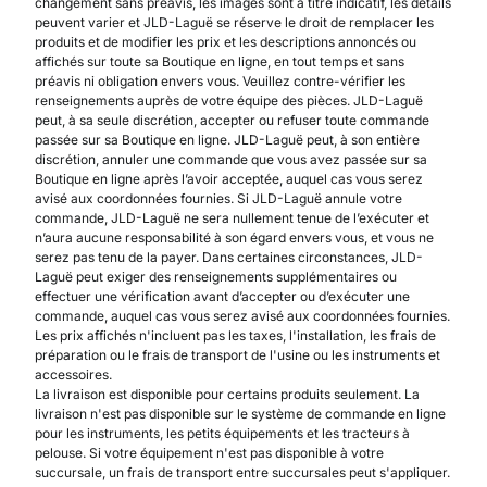
changement sans préavis, les images sont à titre indicatif, les détails
peuvent varier et JLD-Laguë se réserve le droit de remplacer les
produits et de modifier les prix et les descriptions annoncés ou
affichés sur toute sa Boutique en ligne, en tout temps et sans
préavis ni obligation envers vous. Veuillez contre-vérifier les
renseignements auprès de votre équipe des pièces. JLD-Laguë
peut, à sa seule discrétion, accepter ou refuser toute commande
passée sur sa Boutique en ligne. JLD-Laguë peut, à son entière
discrétion, annuler une commande que vous avez passée sur sa
Boutique en ligne après l’avoir acceptée, auquel cas vous serez
avisé aux coordonnées fournies. Si JLD-Laguë annule votre
commande, JLD-Laguë ne sera nullement tenue de l’exécuter et
n’aura aucune responsabilité à son égard envers vous, et vous ne
serez pas tenu de la payer. Dans certaines circonstances, JLD-
Laguë peut exiger des renseignements supplémentaires ou
effectuer une vérification avant d’accepter ou d’exécuter une
commande, auquel cas vous serez avisé aux coordonnées fournies.
Les prix affichés n'incluent pas les taxes, l'installation, les frais de
préparation ou le frais de transport de l'usine ou les instruments et
accessoires.
La livraison est disponible pour certains produits seulement. La
livraison n'est pas disponible sur le système de commande en ligne
pour les instruments, les petits équipements et les tracteurs à
pelouse. Si votre équipement n'est pas disponible à votre
succursale, un frais de transport entre succursales peut s'appliquer.