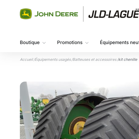
Aller au contenu
Boutique
Promotions
Équipements neu
Accueil
/
Équipements usagés
/
Batteuses et accessoires
/
kit chenille