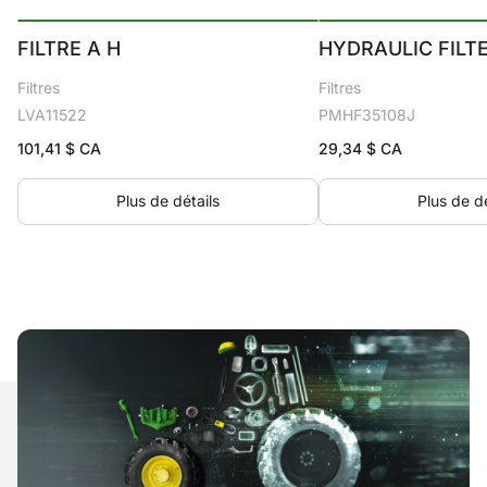
FILTRE A H
HYDRAULIC FILT
Filtres
Filtres
LVA11522
PMHF35108J
101,41
$ CA
29,34
$ CA
Plus de détails
Plus de dé