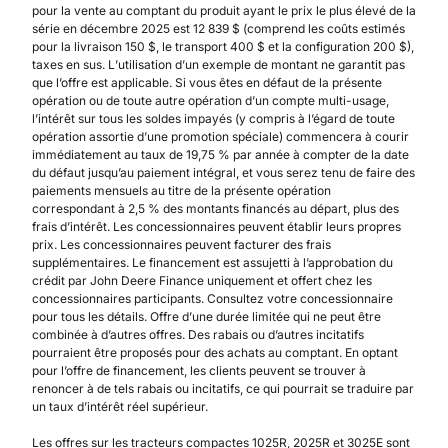
pour la vente au comptant du produit ayant le prix le plus élevé de la
série en décembre 2025 est 12 839 $ (comprend les coûts estimés
pour la livraison 150 $, le transport 400 $ et la configuration 200 $),
taxes en sus. L’utilisation d’un exemple de montant ne garantit pas
que l’offre est applicable. Si vous êtes en défaut de la présente
opération ou de toute autre opération d’un compte multi-usage,
l’intérêt sur tous les soldes impayés (y compris à l’égard de toute
opération assortie d’une promotion spéciale) commencera à courir
immédiatement au taux de 19,75 % par année à compter de la date
du défaut jusqu’au paiement intégral, et vous serez tenu de faire des
paiements mensuels au titre de la présente opération
correspondant à 2,5 % des montants financés au départ, plus des
frais d’intérêt. Les concessionnaires peuvent établir leurs propres
prix. Les concessionnaires peuvent facturer des frais
supplémentaires. Le financement est assujetti à l’approbation du
crédit par John Deere Finance uniquement et offert chez les
concessionnaires participants. Consultez votre concessionnaire
pour tous les détails. Offre d’une durée limitée qui ne peut être
combinée à d’autres offres. Des rabais ou d’autres incitatifs
pourraient être proposés pour des achats au comptant. En optant
pour l’offre de financement, les clients peuvent se trouver à
renoncer à de tels rabais ou incitatifs, ce qui pourrait se traduire par
un taux d’intérêt réel supérieur.
Les offres sur les tracteurs compactes 1025R, 2025R et 3025E sont