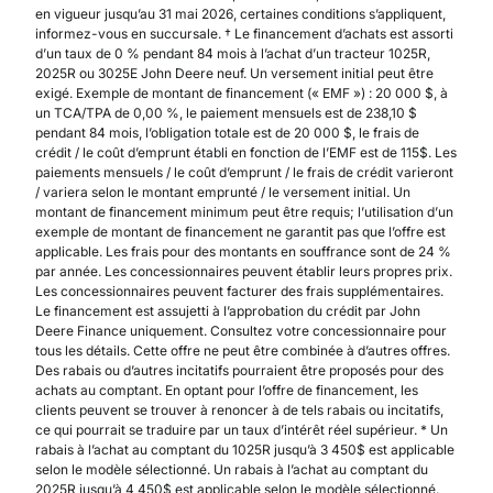
en vigueur jusqu’au 31 mai 2026, certaines conditions s’appliquent,
informez-vous en succursale. † Le financement d’achats est assorti
d’un taux de 0 % pendant 84 mois à l’achat d’un tracteur 1025R,
2025R ou 3025E John Deere neuf. Un versement initial peut être
exigé. Exemple de montant de financement (« EMF ») : 20 000 $, à
un TCA/TPA de 0,00 %, le paiement mensuels est de 238,10 $
pendant 84 mois, l’obligation totale est de 20 000 $, le frais de
crédit / le coût d’emprunt établi en fonction de l’EMF est de 115$. Les
paiements mensuels / le coût d’emprunt / le frais de crédit varieront
/ variera selon le montant emprunté / le versement initial. Un
montant de financement minimum peut être requis; l’utilisation d’un
exemple de montant de financement ne garantit pas que l’offre est
applicable. Les frais pour des montants en souffrance sont de 24 %
par année. Les concessionnaires peuvent établir leurs propres prix.
Les concessionnaires peuvent facturer des frais supplémentaires.
Le financement est assujetti à l’approbation du crédit par John
Deere Finance uniquement. Consultez votre concessionnaire pour
tous les détails. Cette offre ne peut être combinée à d’autres offres.
Des rabais ou d’autres incitatifs pourraient être proposés pour des
achats au comptant. En optant pour l’offre de financement, les
clients peuvent se trouver à renoncer à de tels rabais ou incitatifs,
ce qui pourrait se traduire par un taux d’intérêt réel supérieur. * Un
rabais à l’achat au comptant du 1025R jusqu’à 3 450$ est applicable
selon le modèle sélectionné. Un rabais à l’achat au comptant du
2025R jusqu’à 4 450$ est applicable selon le modèle sélectionné.