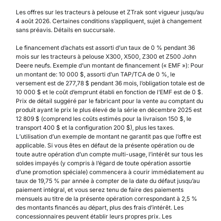
Les offres sur les tracteurs à pelouse et ZTrak sont vigueur jusqu’au
4 août 2026. Certaines conditions s’appliquent, sujet à changement
sans préavis. Détails en succursale.
Le financement d’achats est assorti d’un taux de 0 % pendant 36
mois sur les tracteurs à pelouse X300, X500, Z300 et Z500 John
Deere neufs. Exemple d’un montant de financement (« EMF »): Pour
un montant de: 10 000 $, assorti d’un TAP/TCA de 0 %, le
versement est de 277,78 $ pendant 36 mois, l’obligation totale est de
10 000 $ et le coût d’emprunt établi en fonction de l’EMF est de 0 $.
Prix de détail suggéré par le fabricant pour la vente au comptant du
produit ayant le prix le plus élevé de la série en décembre 2025 est
12 809 $ (comprend les coûts estimés pour la livraison 150 $, le
transport 400 $ et la configuration 200 $), plus les taxes.
L’utilisation d’un exemple de montant ne garantit pas que l’offre est
applicable. Si vous êtes en défaut de la présente opération ou de
toute autre opération d’un compte multi-usage, l’intérêt sur tous les
soldes impayés (y compris à l’égard de toute opération assortie
d’une promotion spéciale) commencera à courir immédiatement au
taux de 19,75 % par année à compter de la date du défaut jusqu’au
paiement intégral, et vous serez tenu de faire des paiements
mensuels au titre de la présente opération correspondant à 2,5 %
des montants financés au départ, plus des frais d’intérêt. Les
concessionnaires peuvent établir leurs propres prix. Les