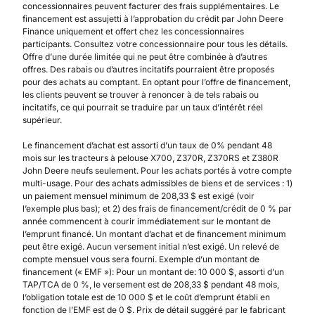
concessionnaires peuvent facturer des frais supplémentaires. Le
financement est assujetti à l’approbation du crédit par John Deere
Finance uniquement et offert chez les concessionnaires
participants. Consultez votre concessionnaire pour tous les détails.
Offre d’une durée limitée qui ne peut être combinée à d’autres
offres. Des rabais ou d’autres incitatifs pourraient être proposés
pour des achats au comptant. En optant pour l’offre de financement,
les clients peuvent se trouver à renoncer à de tels rabais ou
incitatifs, ce qui pourrait se traduire par un taux d’intérêt réel
supérieur.
Le financement d’achat est assorti d’un taux de 0% pendant 48
mois sur les tracteurs à pelouse X700, Z370R, Z370RS et Z380R
John Deere neufs seulement. Pour les achats portés à votre compte
multi-usage. Pour des achats admissibles de biens et de services : 1)
un paiement mensuel minimum de 208,33 $ est exigé (voir
l’exemple plus bas); et 2) des frais de financement/crédit de 0 % par
année commencent à courir immédiatement sur le montant de
l’emprunt financé. Un montant d’achat et de financement minimum
peut être exigé. Aucun versement initial n’est exigé. Un relevé de
compte mensuel vous sera fourni. Exemple d’un montant de
financement (« EMF »): Pour un montant de: 10 000 $, assorti d’un
TAP/TCA de 0 %, le versement est de 208,33 $ pendant 48 mois,
l’obligation totale est de 10 000 $ et le coût d’emprunt établi en
fonction de l’EMF est de 0 $. Prix de détail suggéré par le fabricant