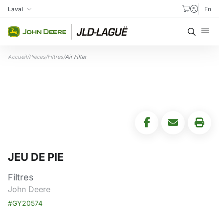
Aller au contenu
Laval
En
Ma succursale
Recher
Accueil
/
Pièces
/
Filtres
/
Air Filter
JEU DE PIE
Filtres
John Deere
#GY20574