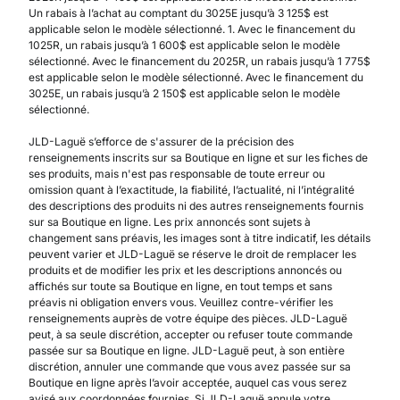
Un rabais à l’achat au comptant du 3025E jusqu’à 3 125$ est
applicable selon le modèle sélectionné. 1. Avec le financement du
1025R, un rabais jusqu’à 1 600$ est applicable selon le modèle
sélectionné. Avec le financement du 2025R, un rabais jusqu’à 1 775$
est applicable selon le modèle sélectionné. Avec le financement du
3025E, un rabais jusqu’à 2 150$ est applicable selon le modèle
sélectionné.
JLD-Laguë s’efforce de s'assurer de la précision des
renseignements inscrits sur sa Boutique en ligne et sur les fiches de
ses produits, mais n'est pas responsable de toute erreur ou
omission quant à l’exactitude, la fiabilité, l’actualité, ni l’intégralité
des descriptions des produits ni des autres renseignements fournis
sur sa Boutique en ligne. Les prix annoncés sont sujets à
changement sans préavis, les images sont à titre indicatif, les détails
peuvent varier et JLD-Laguë se réserve le droit de remplacer les
produits et de modifier les prix et les descriptions annoncés ou
affichés sur toute sa Boutique en ligne, en tout temps et sans
préavis ni obligation envers vous. Veuillez contre-vérifier les
renseignements auprès de votre équipe des pièces. JLD-Laguë
peut, à sa seule discrétion, accepter ou refuser toute commande
passée sur sa Boutique en ligne. JLD-Laguë peut, à son entière
discrétion, annuler une commande que vous avez passée sur sa
Boutique en ligne après l’avoir acceptée, auquel cas vous serez
avisé aux coordonnées fournies. Si JLD-Laguë annule votre