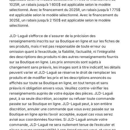
1025R, un rabais jusqu’à 1 600$ est applicable selon le modèle
sélectionné. Avec le financement du 2025R, un rabais jusqu’à 1 775$
est applicable selon le modèle sélectionné. Avec le financement du
3025E, un rabais jusqu’à 2 150$ est applicable selon le modèle
sélectionné.
JLD-Laguë s’efforce de s'assurer de la précision des
renseignements inscrits sur sa Boutique en ligne et sur les fiches de
ses produits, mais n'est pas responsable de toute erreur ou
omission quant à l’exactitude, la fiabilité, l’actualité, ni l’intégralité
des descriptions des produits ni des autres renseignements fournis
sur sa Boutique en ligne. Les prix annoncés sont sujets à
changement sans préavis, les images sont à titre indicatif, les détails
peuvent varier et JLD-Laguë se réserve le droit de remplacer les
produits et de modifier les prix et les descriptions annoncés ou
affichés sur toute sa Boutique en ligne, en tout temps et sans
préavis ni obligation envers vous. Veuillez contre-vérifier les
renseignements auprès de votre équipe des pièces. JLD-Laguë
peut, à sa seule discrétion, accepter ou refuser toute commande
passée sur sa Boutique en ligne. JLD-Laguë peut, à son entière
discrétion, annuler une commande que vous avez passée sur sa
Boutique en ligne après l’avoir acceptée, auquel cas vous serez
avisé aux coordonnées fournies. Si JLD-Laguë annule votre
commande, JLD-Laguë ne sera nullement tenue de l’exécuter et
n’aura aucune responsabilité à son égard envers vous, et vous ne