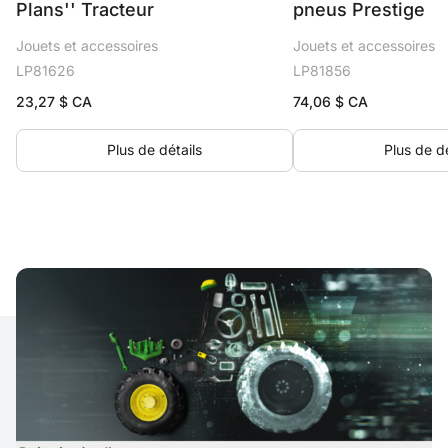
Plans'' Tracteur
pneus Prestige
Jouets et accessoires
Jouets et accessoires
LP81626
LP81856
23,27
$ CA
74,06
$ CA
Plus de détails
Plus de dé