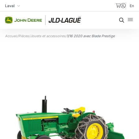
Aller au contenu
Laval
En
Ma succursale
Recher
Accueil
/
Pièces
/
Jouets et accessoires
/
1/16 2020 avec Blade Prestige