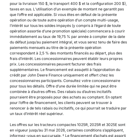
pour la livraison 150 $, le transport 400 $ et la configuration 200 $),
taxes en sus. L’utilisation d’un exemple de montant ne garantit pas
que l’offre est applicable. Si vous êtes en défaut de la présente
opération ou de toute autre opération d’un compte multi-usage,
l’intérêt sur tous les soldes impayés (y compris à l’égard de toute
opération assortie d’une promotion spéciale) commencera à courir
immédiatement au taux de 19,75 % par année à compter de la date
du défaut jusqu’au paiement intégral, et vous serez tenu de faire des
paiements mensuels au titre de la présente opération
correspondant à 2,5 % des montants financés au départ, plus des
frais d’intérêt. Les concessionnaires peuvent établir leurs propres
prix. Les concessionnaires peuvent facturer des frais
supplémentaires. Le financement est assujetti à l’approbation du
crédit par John Deere Finance uniquement et offert chez les
concessionnaires participants. Consultez votre concessionnaire
pour tous les détails. Offre d’une durée limitée qui ne peut être
combinée à d’autres offres. Des rabais ou d’autres incitatifs
pourraient être proposés pour des achats au comptant. En optant
pour l’offre de financement, les clients peuvent se trouver à
renoncer à de tels rabais ou incitatifs, ce qui pourrait se traduire par
un taux d’intérêt réel supérieur.
Les offres sur les tracteurs compactes 1025R, 2025R et 3025E sont
en vigueur jusqu’au 31 mai 2026, certaines conditions s’appliquent,
informez-vous en succursale. † Le financement d’achats est assorti