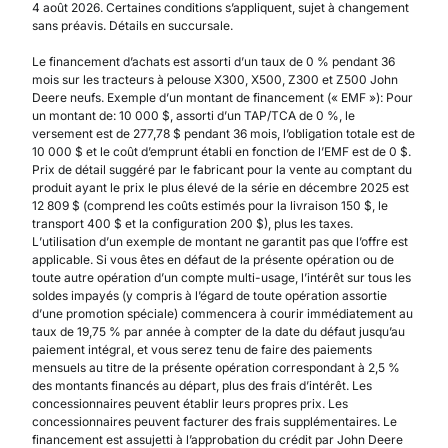
4 août 2026. Certaines conditions s’appliquent, sujet à changement
sans préavis. Détails en succursale.
Le financement d’achats est assorti d’un taux de 0 % pendant 36
mois sur les tracteurs à pelouse X300, X500, Z300 et Z500 John
Deere neufs. Exemple d’un montant de financement (« EMF »): Pour
un montant de: 10 000 $, assorti d’un TAP/TCA de 0 %, le
versement est de 277,78 $ pendant 36 mois, l’obligation totale est de
10 000 $ et le coût d’emprunt établi en fonction de l’EMF est de 0 $.
Prix de détail suggéré par le fabricant pour la vente au comptant du
produit ayant le prix le plus élevé de la série en décembre 2025 est
12 809 $ (comprend les coûts estimés pour la livraison 150 $, le
transport 400 $ et la configuration 200 $), plus les taxes.
L’utilisation d’un exemple de montant ne garantit pas que l’offre est
applicable. Si vous êtes en défaut de la présente opération ou de
toute autre opération d’un compte multi-usage, l’intérêt sur tous les
soldes impayés (y compris à l’égard de toute opération assortie
d’une promotion spéciale) commencera à courir immédiatement au
taux de 19,75 % par année à compter de la date du défaut jusqu’au
paiement intégral, et vous serez tenu de faire des paiements
mensuels au titre de la présente opération correspondant à 2,5 %
des montants financés au départ, plus des frais d’intérêt. Les
concessionnaires peuvent établir leurs propres prix. Les
concessionnaires peuvent facturer des frais supplémentaires. Le
financement est assujetti à l’approbation du crédit par John Deere