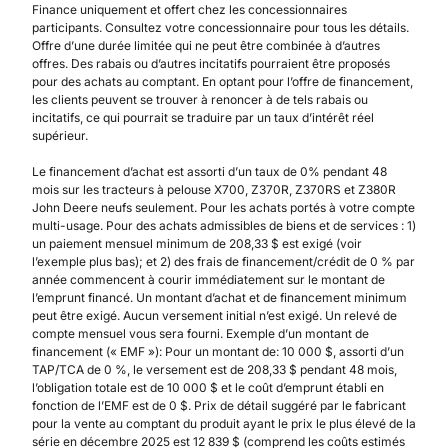
Finance uniquement et offert chez les concessionnaires
participants. Consultez votre concessionnaire pour tous les détails.
Offre d’une durée limitée qui ne peut être combinée à d’autres
offres. Des rabais ou d’autres incitatifs pourraient être proposés
pour des achats au comptant. En optant pour l’offre de financement,
les clients peuvent se trouver à renoncer à de tels rabais ou
incitatifs, ce qui pourrait se traduire par un taux d’intérêt réel
supérieur.
Le financement d’achat est assorti d’un taux de 0% pendant 48
mois sur les tracteurs à pelouse X700, Z370R, Z370RS et Z380R
John Deere neufs seulement. Pour les achats portés à votre compte
multi-usage. Pour des achats admissibles de biens et de services : 1)
un paiement mensuel minimum de 208,33 $ est exigé (voir
l’exemple plus bas); et 2) des frais de financement/crédit de 0 % par
année commencent à courir immédiatement sur le montant de
l’emprunt financé. Un montant d’achat et de financement minimum
peut être exigé. Aucun versement initial n’est exigé. Un relevé de
compte mensuel vous sera fourni. Exemple d’un montant de
financement (« EMF »): Pour un montant de: 10 000 $, assorti d’un
TAP/TCA de 0 %, le versement est de 208,33 $ pendant 48 mois,
l’obligation totale est de 10 000 $ et le coût d’emprunt établi en
fonction de l’EMF est de 0 $. Prix de détail suggéré par le fabricant
pour la vente au comptant du produit ayant le prix le plus élevé de la
série en décembre 2025 est 12 839 $ (comprend les coûts estimés