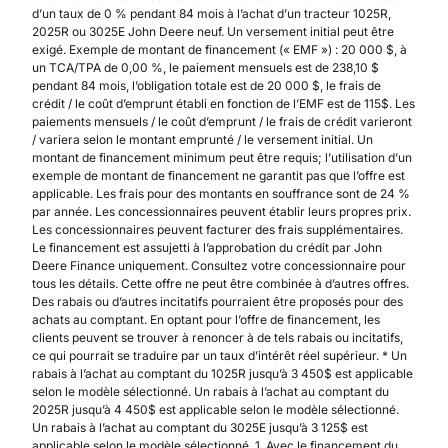
d’un taux de 0 % pendant 84 mois à l’achat d’un tracteur 1025R,
2025R ou 3025E John Deere neuf. Un versement initial peut être
exigé. Exemple de montant de financement (« EMF ») : 20 000 $, à
un TCA/TPA de 0,00 %, le paiement mensuels est de 238,10 $
pendant 84 mois, l’obligation totale est de 20 000 $, le frais de
crédit / le coût d’emprunt établi en fonction de l’EMF est de 115$. Les
paiements mensuels / le coût d’emprunt / le frais de crédit varieront
/ variera selon le montant emprunté / le versement initial. Un
montant de financement minimum peut être requis; l’utilisation d’un
exemple de montant de financement ne garantit pas que l’offre est
applicable. Les frais pour des montants en souffrance sont de 24 %
par année. Les concessionnaires peuvent établir leurs propres prix.
Les concessionnaires peuvent facturer des frais supplémentaires.
Le financement est assujetti à l’approbation du crédit par John
Deere Finance uniquement. Consultez votre concessionnaire pour
tous les détails. Cette offre ne peut être combinée à d’autres offres.
Des rabais ou d’autres incitatifs pourraient être proposés pour des
achats au comptant. En optant pour l’offre de financement, les
clients peuvent se trouver à renoncer à de tels rabais ou incitatifs,
ce qui pourrait se traduire par un taux d’intérêt réel supérieur. * Un
rabais à l’achat au comptant du 1025R jusqu’à 3 450$ est applicable
selon le modèle sélectionné. Un rabais à l’achat au comptant du
2025R jusqu’à 4 450$ est applicable selon le modèle sélectionné.
Un rabais à l’achat au comptant du 3025E jusqu’à 3 125$ est
applicable selon le modèle sélectionné. 1. Avec le financement du