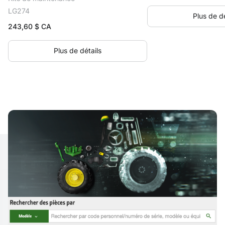
LG274
Plus de dé
243,60
$ CA
Plus de détails