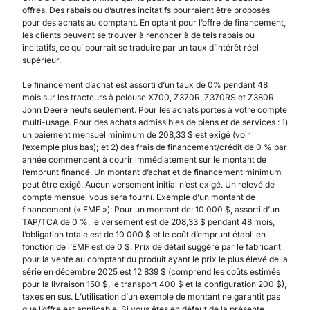
offres. Des rabais ou d’autres incitatifs pourraient être proposés
pour des achats au comptant. En optant pour l’offre de financement,
les clients peuvent se trouver à renoncer à de tels rabais ou
incitatifs, ce qui pourrait se traduire par un taux d’intérêt réel
supérieur.
Le financement d’achat est assorti d’un taux de 0% pendant 48
mois sur les tracteurs à pelouse X700, Z370R, Z370RS et Z380R
John Deere neufs seulement. Pour les achats portés à votre compte
multi-usage. Pour des achats admissibles de biens et de services : 1)
un paiement mensuel minimum de 208,33 $ est exigé (voir
l’exemple plus bas); et 2) des frais de financement/crédit de 0 % par
année commencent à courir immédiatement sur le montant de
l’emprunt financé. Un montant d’achat et de financement minimum
peut être exigé. Aucun versement initial n’est exigé. Un relevé de
compte mensuel vous sera fourni. Exemple d’un montant de
financement (« EMF »): Pour un montant de: 10 000 $, assorti d’un
TAP/TCA de 0 %, le versement est de 208,33 $ pendant 48 mois,
l’obligation totale est de 10 000 $ et le coût d’emprunt établi en
fonction de l’EMF est de 0 $. Prix de détail suggéré par le fabricant
pour la vente au comptant du produit ayant le prix le plus élevé de la
série en décembre 2025 est 12 839 $ (comprend les coûts estimés
pour la livraison 150 $, le transport 400 $ et la configuration 200 $),
taxes en sus. L’utilisation d’un exemple de montant ne garantit pas
que l’offre est applicable. Si vous êtes en défaut de la présente