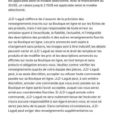
est applicable selon le modèle sélectionné. Avec le financement du
3025E, un rabais jusqu’à 2 150$ est applicable selon le modèle
sélectionné.
JLD-Laguë s’efforce de s'assurer de la précision des
renseignements inscrits sur sa Boutique en ligne et sur les fiches de
ses produits, mais n'est pas responsable de toute erreur ou
omission quant à l’exactitude, la fiabilité, l’actualité, ni l’intégralité
des descriptions des produits ni des autres renseignements fournis
sur sa Boutique en ligne. Les prix annoncés sont sujets à
changement sans préavis, les images sont à titre indicatif, les détails
peuvent varier et JLD-Laguë se réserve le droit de remplacer les
produits et de modifier les prix et les descriptions annoncés ou
affichés sur toute sa Boutique en ligne, en tout temps et sans
préavis ni obligation envers vous. Veuillez contre-vérifier les
renseignements auprès de votre équipe des pièces. JLD-Laguë
peut, à sa seule discrétion, accepter ou refuser toute commande
passée sur sa Boutique en ligne. JLD-Laguë peut, à son entière
discrétion, annuler une commande que vous avez passée sur sa
Boutique en ligne après l’avoir acceptée, auquel cas vous serez
avisé aux coordonnées fournies. Si JLD-Laguë annule votre
commande, JLD-Laguë ne sera nullement tenue de l’exécuter et
n’aura aucune responsabilité à son égard envers vous, et vous ne
serez pas tenu de la payer. Dans certaines circonstances, JLD-
Laguë peut exiger des renseignements supplémentaires ou