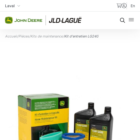
Aller au contenu
Laval
En
Ma succursale
Recher
Accueil
/
Pièces
/
Kits de maintenance
/
Kit d'entretien LG240