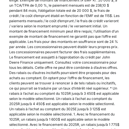
exigé. Exemple de montant de financement (« EMF ») : 20 000 $, à
un TCA/TPA de 0,00 %, le paiement mensuels est de 238,10 $
pendant 84 mois, l’obligation totale est de 20 000 $, le frais de
crédit / le coût d’emprunt établi en fonction de l’EMF est de 115$. Les
paiements mensuels / le coût d’emprunt / le frais de crédit varieront
/ variera selon le montant emprunté / le versement initial. Un
montant de financement minimum peut être requis; l’utilisation d’un
exemple de montant de financement ne garantit pas que l’offre est
applicable. Les frais pour des montants en souffrance sont de 24 %
par année. Les concessionnaires peuvent établir leurs propres prix.
Les concessionnaires peuvent facturer des frais supplémentaires.
Le financement est assujetti à l’approbation du crédit par John
Deere Finance uniquement. Consultez votre concessionnaire pour
tous les détails. Cette offre ne peut être combinée à d’autres offres.
Des rabais ou d’autres incitatifs pourraient être proposés pour des
achats au comptant. En optant pour l’offre de financement, les
clients peuvent se trouver à renoncer à de tels rabais ou incitatifs,
ce qui pourrait se traduire par un taux d’intérêt réel supérieur. * Un
rabais à l’achat au comptant du 1025R jusqu’à 3 450$ est applicable
selon le modèle sélectionné. Un rabais à l’achat au comptant du
2025R jusqu’à 4 450$ est applicable selon le modèle sélectionné.
Un rabais à l’achat au comptant du 3025E jusqu’à 3 125$ est
applicable selon le modèle sélectionné. 1. Avec le financement du
1025R, un rabais jusqu’à 1 600$ est applicable selon le modèle
sélectionné. Avec le financement du 2025R, un rabais jusqu’à 1 775$