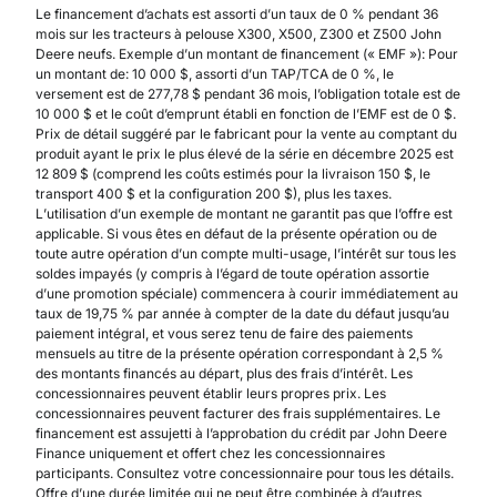
Le financement d’achats est assorti d’un taux de 0 % pendant 36
mois sur les tracteurs à pelouse X300, X500, Z300 et Z500 John
Deere neufs. Exemple d’un montant de financement (« EMF »): Pour
un montant de: 10 000 $, assorti d’un TAP/TCA de 0 %, le
versement est de 277,78 $ pendant 36 mois, l’obligation totale est de
10 000 $ et le coût d’emprunt établi en fonction de l’EMF est de 0 $.
Prix de détail suggéré par le fabricant pour la vente au comptant du
produit ayant le prix le plus élevé de la série en décembre 2025 est
12 809 $ (comprend les coûts estimés pour la livraison 150 $, le
transport 400 $ et la configuration 200 $), plus les taxes.
L’utilisation d’un exemple de montant ne garantit pas que l’offre est
applicable. Si vous êtes en défaut de la présente opération ou de
toute autre opération d’un compte multi-usage, l’intérêt sur tous les
soldes impayés (y compris à l’égard de toute opération assortie
d’une promotion spéciale) commencera à courir immédiatement au
taux de 19,75 % par année à compter de la date du défaut jusqu’au
paiement intégral, et vous serez tenu de faire des paiements
mensuels au titre de la présente opération correspondant à 2,5 %
des montants financés au départ, plus des frais d’intérêt. Les
concessionnaires peuvent établir leurs propres prix. Les
concessionnaires peuvent facturer des frais supplémentaires. Le
financement est assujetti à l’approbation du crédit par John Deere
Finance uniquement et offert chez les concessionnaires
participants. Consultez votre concessionnaire pour tous les détails.
Offre d’une durée limitée qui ne peut être combinée à d’autres